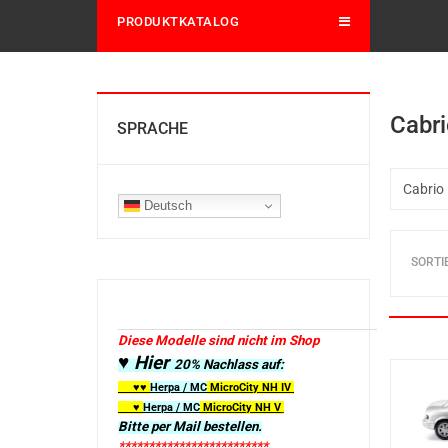
PRODUKTKATALOG
Cabri
SPRACHE
Deutsch
SORTI
Diese Modelle sind nicht im Shop
♥ Hier
20% Nachlass auf:
♥♥
Herpa / MC
MicroCity
NH IV
♥
Herpa / MC
MicroCity NH V
Bitte per Mail bestellen.
*************************