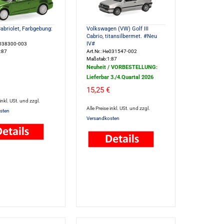
abriolet, Farbgebung:
Volkswagen (VW) Golf III
Cabrio, titansilbermet. #Neu
IV#
He038300-003
:87
Art.Nr.: He031547-002
Maßstab:1:87
Neuheit / VORBESTELLUNG:
Lieferbar 3./4.Quartal 2026
15,25 €
 inkl. USt. und zzgl.
Alle Preise inkl. USt. und zzgl.
sten
Versandkosten