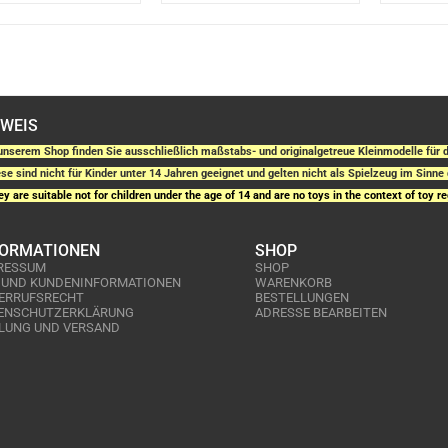
NWEIS
unserem Shop finden Sie ausschließlich maßstabs- und originalgetreue Kleinmodelle fü
se sind nicht für Kinder unter 14 Jahren geeignet und gelten nicht als Spielzeug im Sinne 
y are suitable not for children under the age of 14 and are no toys in the context of toy re
FORMATIONEN
SHOP
RESSUM
SHOP
 UND KUNDENINFORMATIONEN
WARENKORB
ERRUFSRECHT
BESTELLUNGEN
ENSCHUTZERKLÄRUNG
ADRESSE BEARBEITEN
LUNG UND VERSAND