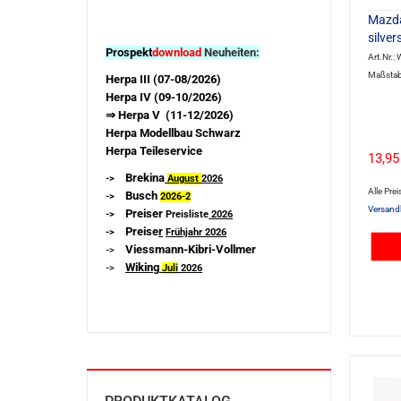
Mazda
silver
Prospekt
download
Neuheiten:
Art.Nr.:
Maßstab
Herpa III (07-08/2026)
Herpa IV (09-10/2026)
⇒ Herpa V (11-12/2026)
Herpa Modellbau Schwarz
Herpa Teileservice
13,95
Brekina
->
August
2026
Alle Prei
Busch
->
2026-
2
Versand
Preiser
->
Preisliste
2026
Preise
r
->
Frühjahr 2026
Viessmann-Kibri-Vollmer
->
Wiking
->
Juli
2026