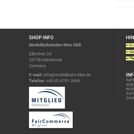
SHOP INFO
HI
Modellbahnladen Klee GbR
⇒ In 
⇒ Die
Ellerchen 24
⇒ The
55758 Hettenrodt
Germany
IN
E-mail:
info@modellbahn-klee.de
IMP
Telefon:
+49 (0) 6781 3486
AGB
WID
DAT
ZAH