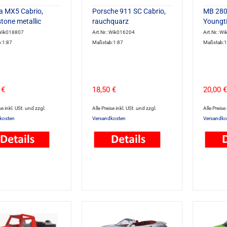
 MX5 Cabrio,
Porsche 911 SC Cabrio,
MB 280
stone metallic
rauchquarz
Youngti
 Wik018807
Art.Nr.: Wik016204
Art.Nr.: W
:1:87
Maßstab:1:87
Maßstab:1
 €
18,50 €
20,00 €
se inkl. USt. und zzgl.
Alle Preise inkl. USt. und zzgl.
Alle Preise
kosten
Versandkosten
Versandko