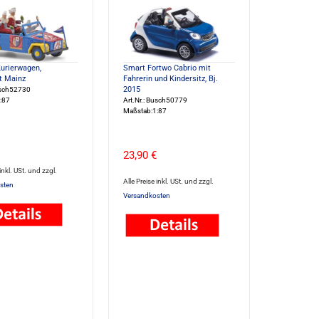
urierwagen,
Smart Fortwo Cabrio mit
t Mainz
Fahrerin und Kindersitz, Bj.
2015
usch52730
:87
Art.Nr.: Busch50779
Maßstab:1:87
23,90 €
 inkl. USt. und zzgl.
Alle Preise inkl. USt. und zzgl.
sten
Versandkosten