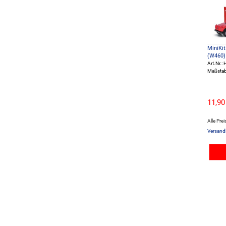
MiniKit
(W460) 
Art.Nr.
Maßstab
11,90
Alle Prei
Versand