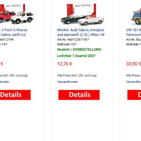
: 2 Puch G-Klasse
MiniKit: Audi Cabrio, mintgrün
VW 181 K
Cabrio, weiß/rot
und alpinweiß (2 St.) #Neu V#
Fastnach
: He012744
Art.Nr.: He012287-007
Art.Nr.: B
:1:87
Maßstab:1:87
Maßstab:1
Neuheit / VORBESTELLUNG:
Lieferbar 1.Quartal 2027
 €
12,70 €
33,90 €
se inkl. USt. und zzgl.
Alle Preise inkl. USt. und zzgl.
Alle Preise
kosten
Versandkosten
Versandko