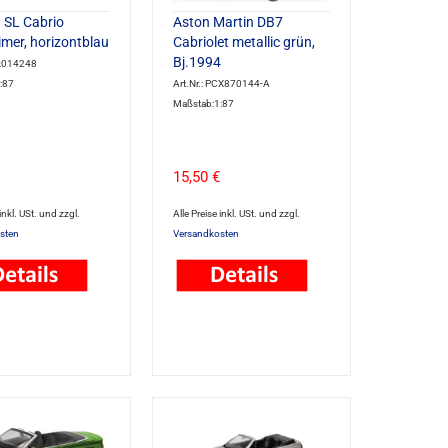
 SL Cabrio
Aston Martin DB7
mer, horizontblau
Cabriolet metallic grün,
Bj.1994
ik014248
:87
Art.Nr.: PCX870144-A
Maßstab:1:87
15,50 €
 inkl. USt. und zzgl.
Alle Preise inkl. USt. und zzgl.
sten
Versandkosten