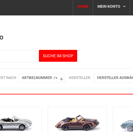
HOME
MEIN KONTO
o
ERT NACH
ARTIKELNUMMER -/+
HERSTELLER:
HERSTELLER AUSWÄ