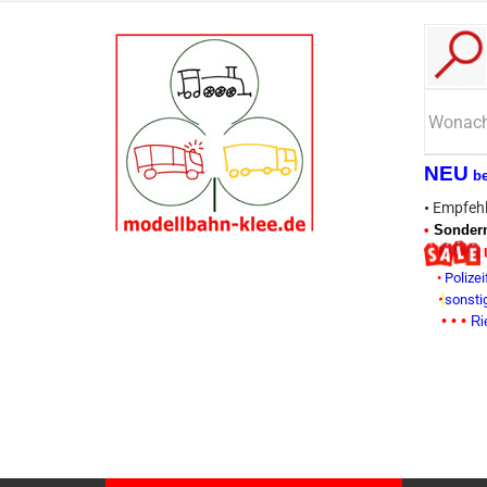
NEU
b
•
Empfehl
•
Sonderm
•
Polizei
•
sonsti
• • •
Ri