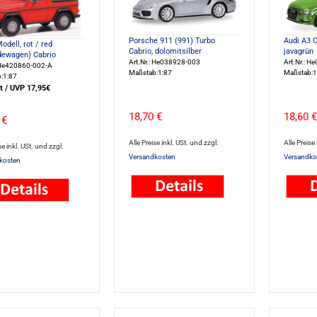
Porsche 911 (991) Turbo
Audi A3 C
dell, rot / red
Cabrio, dolomitsilber
javagrün
dewagen) Cabrio
Art.Nr.: He038928-003
Art.Nr.: 
: He420860-002-A
Maßstab:1:87
Maßstab:1
:1:87
t / UVP 17,95€
18,70 €
18,60 €
 €
Alle Preise inkl. USt. und zzgl.
Alle Preise
se inkl. USt. und zzgl.
Versandkosten
Versandko
kosten