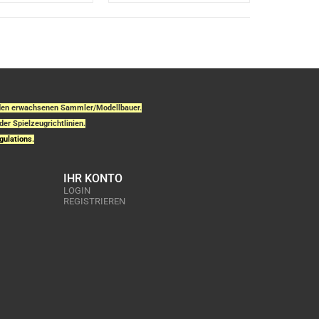
r den erwachsenen Sammler/Modellbauer.
der Spielzeugrichtlinien.
gulations.
IHR KONTO
LOGIN
REGISTRIEREN