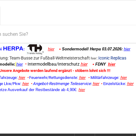
HERPA
ei
:
hier
•
Sondermodell Herpa 03.07.2026:
hier
ung: Team-Busse zur Fußball-Weltmeisterschaft
:
Iconic Replicas
hier
•
Intermodellbau/Interschutz
hier
odelle:
hier
•
FDNY
hier
Unsere Angebote werden laufend ergänzt - stöbern lohnt sich !!!
fahrzeuge:
hier
•
Feuerwehr/Rettungsdienste:
hier
•
Militärfahrzeuge:
hier
ge Lkw/Pkw:
hier
•
Angebot-Restmenge
Teileservice:
hier
•
Einzelstücke:
hier
etze Ausverkauf der Restbestände ab 4,90€:
hier