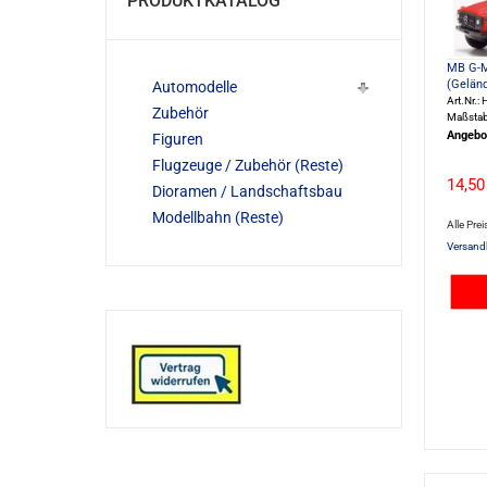
PRODUKTKATALOG
MB G-Mo
(Gelän
Automodelle
Art.Nr.
Zubehör
Maßstab
Angebo
Figuren
Flugzeuge / Zubehör (Reste)
14,50
Dioramen / Landschaftsbau
Modellbahn (Reste)
Alle Prei
Versand