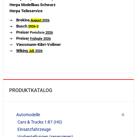
Herpa Modellbau Schwarz
Herpa Teileservice
Brekina
->
August
2026
Busch
->
2026-
2
Preiser
->
Preisliste
2026
Preise
r
->
Frühjahr 2026
Viessmann-Kibri-Vollmer
->
Wiking
->
Juli
2026
PRODUKTKATALOG
Automodelle
Cars & Trucks 1:87 (H0)
Einsatzfahrzeuge
Vorbestellungen (reservieren)