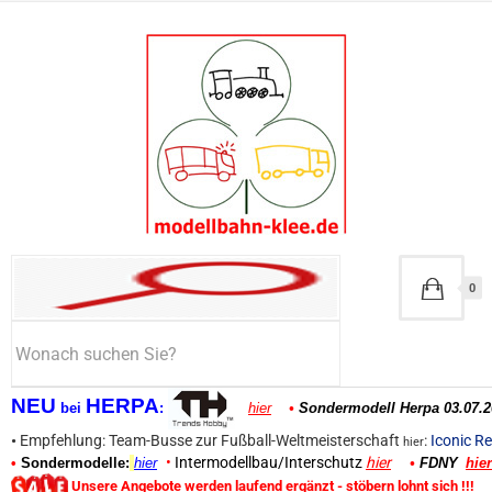
0
NEU
HERPA
bei
:
hier
•
Sondermodell Herpa 03.07.2
•
Empfehlung: Team-Busse zur Fußball-Weltmeisterschaft
:
Iconic Re
hier
•
Intermodellbau/Interschutz
hier
•
Sondermodelle:
hier
•
FDNY
hier
Unsere Angebote werden laufend ergänzt - stöbern lohnt sich !!!