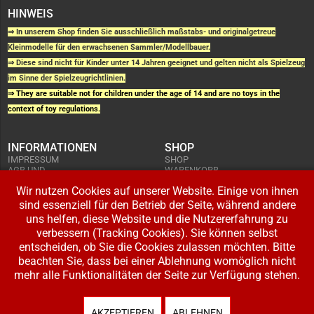
HINWEIS
⇒ In unserem Shop finden Sie ausschließlich maßstabs- und originalgetreue
Kleinmodelle für den erwachsenen Sammler/Modellbauer.
⇒ Diese sind nicht für Kinder unter 14 Jahren geeignet und gelten nicht als Spielzeug
im Sinne der Spielzeugrichtlinien.
⇒ They are suitable not for children under the age of 14 and are no toys in the
context of toy regulations.
INFORMATIONEN
SHOP
IMPRESSUM
SHOP
AGB UND
WARENKORB
KUNDENINFORMATIONEN
BESTELLUNGEN
WIDERRUFSRECHT
Wir nutzen Cookies auf unserer Website. Einige von ihnen
ADRESSE BEARBEITEN
DATENSCHUTZERKLÄRUNG
sind essenziell für den Betrieb der Seite, während andere
ZAHLUNG UND VERSAND
uns helfen, diese Website und die Nutzererfahrung zu
IHR KONTO
verbessern (Tracking Cookies). Sie können selbst
LOGIN
entscheiden, ob Sie die Cookies zulassen möchten. Bitte
REGISTRIEREN
beachten Sie, dass bei einer Ablehnung womöglich nicht
mehr alle Funktionalitäten der Seite zur Verfügung stehen.
Copyright © 2026 Modellbahnladen Klee GbR. Alle Rechte vorbehalten. Design:
BW-Media.tv
.
AKZEPTIEREN
ABLEHNEN