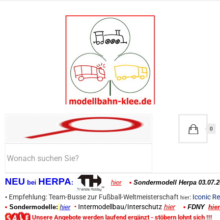
0
NEU
HERPA
bei
:
hier
•
Sondermodell Herpa 03.07.2
•
Empfehlung: Team-Busse zur Fußball-Weltmeisterschaft
:
Iconic Re
hier
•
Intermodellbau/Interschutz
hier
•
Sondermodelle:
hier
•
FDNY
hier
Unsere Angebote werden laufend ergänzt - stöbern lohnt sich !!!