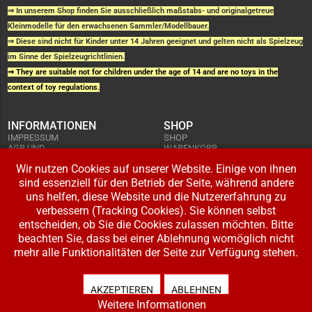
⇒ In unserem Shop finden Sie ausschließlich maßstabs- und originalgetreue
Kleinmodelle für den erwachsenen Sammler/Modellbauer.
⇒ Diese sind nicht für Kinder unter 14 Jahren geeignet und gelten nicht als Spielzeug
im Sinne der Spielzeugrichtlinien.
⇒ They are suitable not for children under the age of 14 and are no toys in the
context of toy regulations.
INFORMATIONEN
SHOP
IMPRESSUM
SHOP
AGB UND
WARENKORB
KUNDENINFORMATIONEN
BESTELLUNGEN
WIDERRUFSRECHT
Wir nutzen Cookies auf unserer Website. Einige von ihnen
ADRESSE BEARBEITEN
DATENSCHUTZERKLÄRUNG
sind essenziell für den Betrieb der Seite, während andere
ZAHLUNG UND VERSAND
uns helfen, diese Website und die Nutzererfahrung zu
IHR KONTO
verbessern (Tracking Cookies). Sie können selbst
LOGIN
entscheiden, ob Sie die Cookies zulassen möchten. Bitte
REGISTRIEREN
beachten Sie, dass bei einer Ablehnung womöglich nicht
mehr alle Funktionalitäten der Seite zur Verfügung stehen.
Copyright © 2026 Modellbahnladen Klee GbR. Alle Rechte vorbehalten. Design:
BW-Media.tv
.
AKZEPTIEREN
ABLEHNEN
Weitere Informationen