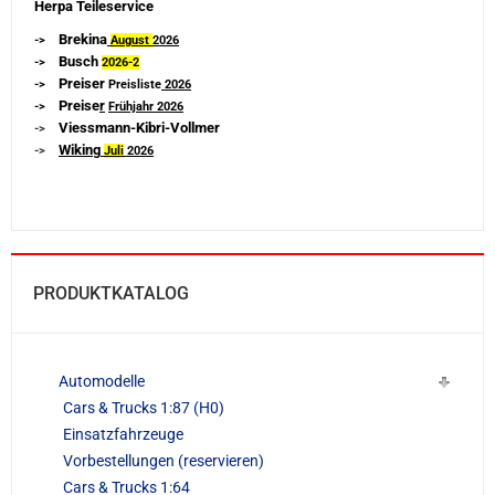
Herpa Teileservice
Brekina
->
August
2026
Busch
->
2026-
2
Preiser
->
Preisliste
2026
Preise
r
->
Frühjahr 2026
Viessmann-Kibri-Vollmer
->
Wiking
->
Juli
2026
PRODUKTKATALOG
Automodelle
Cars & Trucks 1:87 (H0)
Einsatzfahrzeuge
Vorbestellungen (reservieren)
Cars & Trucks 1:64