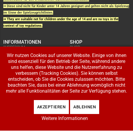
⇒ Diese sind nicht für Kinder unter 14 Jahren geeignet und gelten nicht als Spielzeug
im Sinne der Spielzeugrichtlinien.
⇒ They are suitable not for children under the age of 14 and are no toys in the
context of toy regulations.
INFORMATIONEN
SHOP
IMPRESSUM
SHOP
AGB UND
WARENKORB
KUNDENINFORMATIONEN
Wir nutzen Cookies auf unserer Website. Einige von ihnen
BESTELLUNGEN
WIDERRUFSRECHT
ADRESSE BEARBEITEN
sind essenziell für den Betrieb der Seite, während andere
DATENSCHUTZERKLÄRUNG
ZAHLUNG UND VERSAND
uns helfen, diese Website und die Nutzererfahrung zu
verbessern (Tracking Cookies). Sie können selbst
IHR KONTO
entscheiden, ob Sie die Cookies zulassen möchten. Bitte
LOGIN
beachten Sie, dass bei einer Ablehnung womöglich nicht
REGISTRIEREN
mehr alle Funktionalitäten der Seite zur Verfügung stehen.
Copyright © 2026 Modellbahnladen Klee GbR. Alle Rechte vorbehalten. Design:
AKZEPTIEREN
ABLEHNEN
BW-Media.tv
.
Weitere Informationen