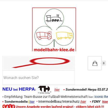
0
NEU
HERPA
bei
:
hier
•
Sondermodell Herpa 03.07.2
•
Empfehlung: Team-Busse zur Fußball-Weltmeisterschaft
:
Iconic Re
hier
•
Intermodellbau/Interschutz
hier
•
Sondermodelle:
hier
•
FDNY
hier
Unsere Angebote werden laufend ergänzt - stöbern lohnt sich !!!