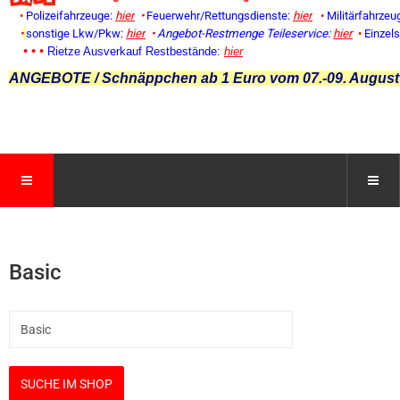
•
Polizeifahrzeuge:
hier
•
Feuerwehr/Rettungsdienste:
hier
•
Militärfahrzeu
•
sonstige Lkw/Pkw:
hier
•
Angebot-Restmenge
Teileservice:
hier
•
Einzel
• • •
Rietze Ausverkauf Restbestände:
hier
ANGEBOTE / Schnäppchen ab 1 Euro vom 07.-09. August
Basic