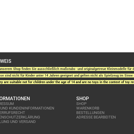
NWEIS
unserem Shop finden Sie ausschließlich maßstabs- und originalgetreue Kleinmodelle fü
se sind nicht für Kinder unter 14 Jahren geeignet und gelten nicht als Spielzeug im Sinne 
y are suitable not for children under the age of 14 and are no toys in the context of toy re
FORMATIONEN
SHOP
RESSUM
SHOP
 UND KUNDENINFORMATIONEN
WARENKORB
ERRUFSRECHT
BESTELLUNGEN
ENSCHUTZERKLÄRUNG
ADRESSE BEARBEITEN
LUNG UND VERSAND