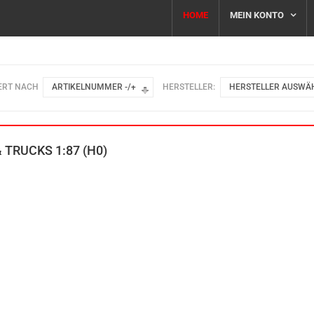
HOME
MEIN KONTO
ERT NACH
ARTIKELNUMMER -/+
HERSTELLER:
HERSTELLER AUSWÄ
 TRUCKS 1:87 (H0)