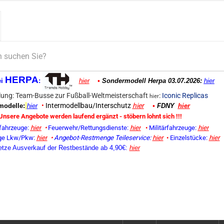
HERPA
ei
:
hier
•
Sondermodell Herpa 03.07.2026:
hier
ung: Team-Busse zur Fußball-Weltmeisterschaft
:
Iconic Replicas
hier
•
Intermodellbau/Interschutz
hier
odelle:
hier
•
FDNY
hier
Unsere Angebote werden laufend ergänzt - stöbern lohnt sich !!!
fahrzeuge:
hier
•
Feuerwehr/Rettungsdienste:
hier
•
Militärfahrzeuge:
hier
ge Lkw/Pkw:
hier
•
Angebot-Restmenge
Teileservice:
hier
•
Einzelstücke:
hier
etze Ausverkauf der Restbestände ab 4,90€:
hier