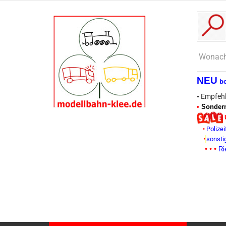
NEU
b
•
Empfehl
•
Sonderm
•
Polizei
•
sonsti
• • •
Ri