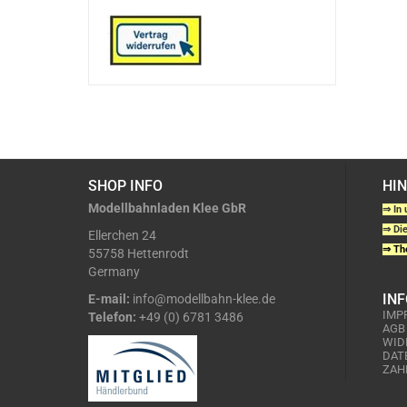
SHOP INFO
HI
Modellbahnladen Klee GbR
⇒ In 
⇒ Die
Ellerchen 24
⇒ The
55758 Hettenrodt
Germany
IN
E-mail:
info@modellbahn-klee.de
IMP
Telefon:
+49 (0) 6781 3486
AGB
WID
DAT
ZAH