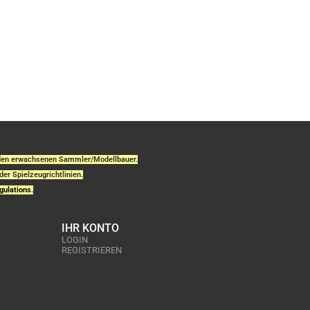
r den erwachsenen Sammler/Modellbauer.
der Spielzeugrichtlinien.
gulations.
IHR KONTO
LOGIN
REGISTRIEREN