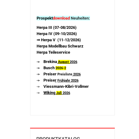
Prospekt
download
Neuheiten:
Herpa III (07-08/2026)
Herpa IV (09-10/2026)
⇒ Herpa V (11-12/2026)
Herpa Modellbau Schwarz
Herpa Teileservice
Brekina
->
August
2026
Busch
->
2026-
2
Preiser
->
Preisliste
2026
Preise
r
->
Frühjahr 2026
Viessmann-Kibri-Vollmer
->
Wiking
->
Juli
2026