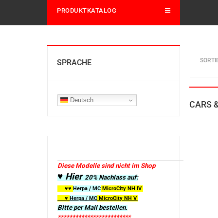
PRODUKTKATALOG
SORTI
SPRACHE
Deutsch
CARS &
Diese Modelle sind nicht im Shop
♥ Hier
20% Nachlass auf:
♥♥
Herpa / MC
MicroCity
NH IV
♥
Herpa / MC
MicroCity NH V
Bitte per Mail bestellen.
*************************