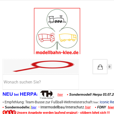
0
NEU
HERPA
bei
:
hier
•
Sondermodell Herpa 03.07.2
•
Empfehlung: Team-Busse zur Fußball-Weltmeisterschaft
:
Iconic Re
hier
•
Intermodellbau/Interschutz
hier
•
Sondermodelle:
hier
•
FDNY
hier
Unsere Angebote werden laufend ergänzt - stöbern lohnt sich !!!