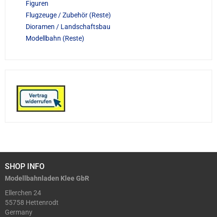
Figuren
Flugzeuge / Zubehör (Reste)
Dioramen / Landschaftsbau
Modellbahn (Reste)
SHOP INFO
Modellbahnladen Klee GbR
Ellerchen 24
55758 Hettenrodt
Germany