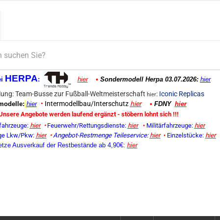
HERPA
ei
:
hier
•
Sondermodell Herpa 03.07.2026:
hier
ung: Team-Busse zur Fußball-Weltmeisterschaft
:
Iconic Replicas
hier
•
Intermodellbau/Interschutz
hier
odelle:
hier
•
FDNY
hier
Unsere Angebote werden laufend ergänzt - stöbern lohnt sich !!!
fahrzeuge:
hier
•
Feuerwehr/Rettungsdienste:
hier
•
Militärfahrzeuge:
hier
ge Lkw/Pkw:
hier
•
Angebot-Restmenge
Teileservice:
hier
•
Einzelstücke:
hier
etze Ausverkauf der Restbestände ab 4,90€:
hier