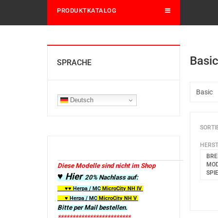
PRODUKTKATALOG
Basi
SPRACHE
Deutsch
SORTI
HERST
BRE
MOD
Diese Modelle sind nicht im Shop
SPI
♥ Hier
20% Nachlass auf:
♥♥
Herpa / MC
MicroCity
NH IV
♥
Herpa / MC
MicroCity NH V
Bitte per Mail bestellen.
*************************