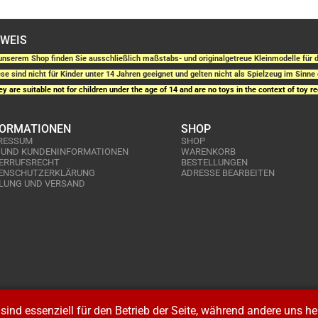
NWEIS
unserem Shop finden Sie ausschließlich maßstabs- und originalgetreue Kleinmodelle fü
se sind nicht für Kinder unter 14 Jahren geeignet und gelten nicht als Spielzeug im Sinne 
y are suitable not for children under the age of 14 and are no toys in the context of toy re
FORMATIONEN
SHOP
RESSUM
SHOP
 UND KUNDENINFORMATIONEN
WARENKORB
ERRUFSRECHT
BESTELLUNGEN
ENSCHUTZERKLÄRUNG
ADRESSE BEARBEITEN
LUNG UND VERSAND
sind essenziell für den Betrieb der Seite, während andere uns h