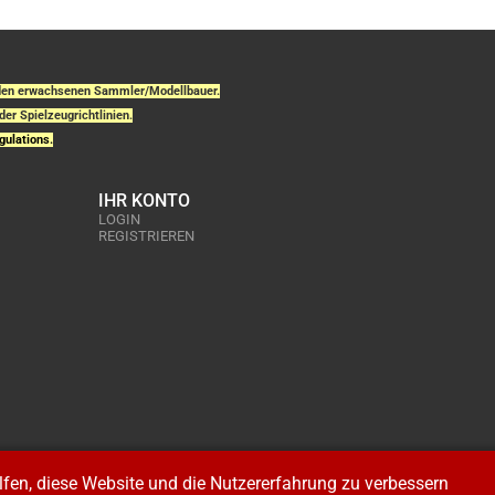
r den erwachsenen Sammler/Modellbauer.
der Spielzeugrichtlinien.
gulations.
IHR KONTO
LOGIN
REGISTRIEREN
elfen, diese Website und die Nutzererfahrung zu verbessern