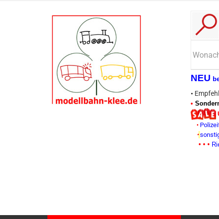
NEU
b
•
Empfehl
•
Sonderm
•
Polizei
•
sonsti
• • •
Ri