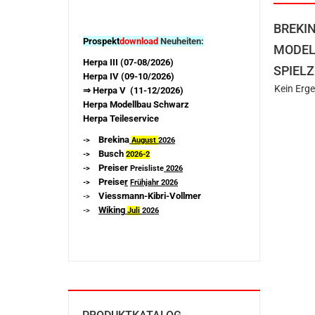
BREKI
Prospekt
download
Neuheiten:
MODEL
Herpa III (07-08/2026)
SPIELZ
Herpa IV (09-10/2026)
Kein Erge
⇒ Herpa V (11-12/2026)
Herpa Modellbau Schwarz
Herpa Teileservice
Brekina
->
August
2026
Busch
->
2026-
2
Preiser
->
Preisliste
2026
Preise
r
->
Frühjahr 2026
Viessmann-Kibri-Vollmer
->
Wiking
->
Juli
2026