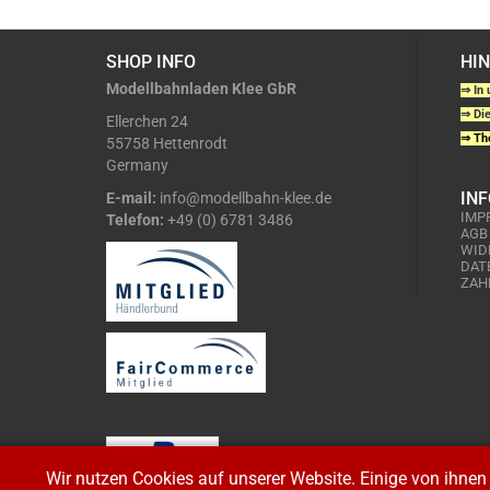
SHOP INFO
HI
Modellbahnladen Klee GbR
⇒ In 
⇒ Die
Ellerchen 24
⇒ The
55758 Hettenrodt
Germany
IN
E-mail:
info@modellbahn-klee.de
IMP
Telefon:
+49 (0) 6781 3486
AGB
WID
DAT
ZAH
Wir nutzen Cookies auf unserer Website. Einige von ihnen 