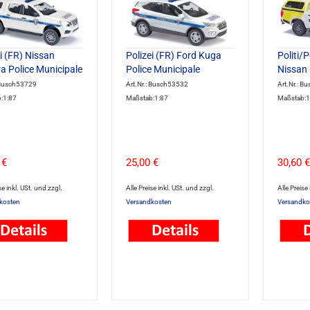
i (FR) Nissan
Polizei (FR) Ford Kuga
Politi/
a Police Municipale
Police Municipale
Nissan
: Busch53729
Art.Nr.: Busch53532
Art.Nr.: B
:1:87
Maßstab:1:87
Maßstab:1
 €
25,00 €
30,60 €
se inkl. USt. und zzgl.
Alle Preise inkl. USt. und zzgl.
Alle Preise
kosten
Versandkosten
Versandko