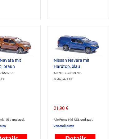
Navara mit
Nissan Navara mit
, braun
Hardtop, blau
usch53706
Art.Nr.: Busch53705
:87
Maßstab:1:87
21,90 €
 inkl. USt. und zzgl.
Alle Preise inkl. USt. und zzgl.
sten
Versandkosten