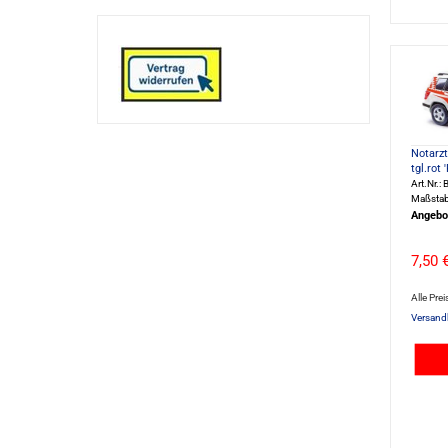
Notarzt
tgl.rot
Art.Nr.
Maßstab
Angebo
7,50 
Alle Prei
Versand