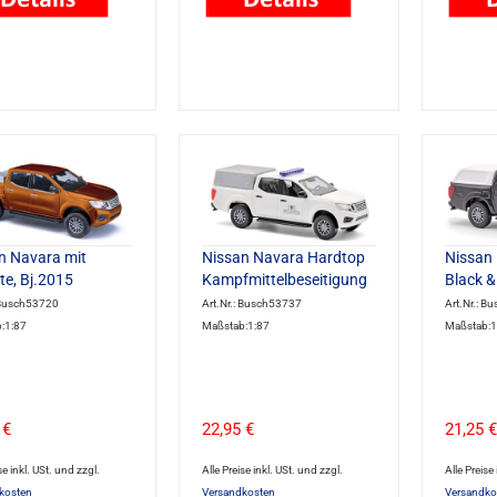
n Navara mit
Nissan Navara Hardtop
Nissan
te, Bj.2015
Kampfmittelbeseitigung
Black &
: Busch53720
Art.Nr.: Busch53737
Art.Nr.: B
:1:87
Maßstab:1:87
Maßstab:1
 €
22,95 €
21,25 €
se inkl. USt. und zzgl.
Alle Preise inkl. USt. und zzgl.
Alle Preise
kosten
Versandkosten
Versandko