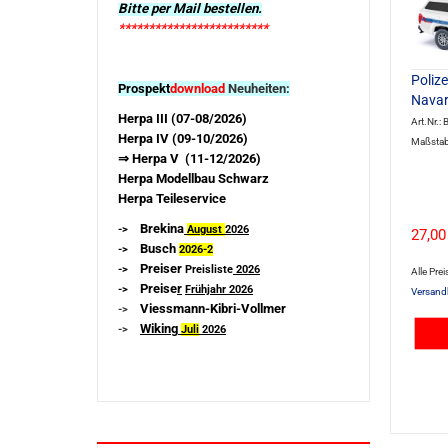
Bitte per Mail bestellen.
*************************
Polize
Prospekt
download
Neuheiten:
Navar
Herpa III (07-08/2026)
Art.Nr.
Herpa IV (09-10/2026)
Maßstab
⇒ Herpa V (11-12/2026)
Herpa Modellbau Schwarz
Herpa Teileservice
Brekina
->
August
2026
27,00
Busch
->
2026-
2
Preiser
->
Preisliste
2026
Alle Prei
Preise
r
->
Frühjahr 2026
Versand
Viessmann-Kibri-Vollmer
->
Wiking
->
Juli
2026