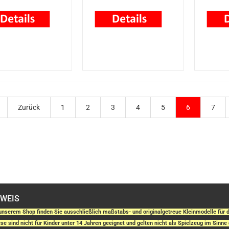
Zurück
1
2
3
4
5
6
7
NWEIS
unserem Shop finden Sie ausschließlich maßstabs- und originalgetreue Kleinmodelle fü
se sind nicht für Kinder unter 14 Jahren geeignet und gelten nicht als Spielzeug im Sinne 