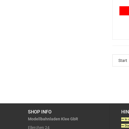
Start
SHOP INFO
HI
Modellbahnladen Klee GbR
⇒ In 
⇒ Die
Ellerchen 24