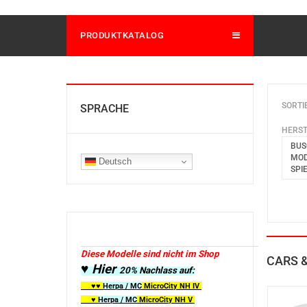
PRODUKTKATALOG
SORTI
SPRACHE
HERST
BUS
MOD
Deutsch
SPI
Diese Modelle sind nicht im Shop
CARS &
♥ Hier
20% Nachlass auf:
♥♥
Herpa / MC
MicroCity
NH IV
♥
Herpa / MC
MicroCity NH V