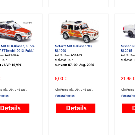
 MB GLK-Klasse, silber-
Notarzt MB G-Klasse '08,
Nissan Na
 'RETTmobil 2013, Fulda'
Bj.1990
Bj.2015
: Busch49768-A
Art.Nr.: Busch51465
Art.Nr.: B
:1:87
Maßstab:1:87
Maßstab:1
t / UVP 16,99€
nur vom 07.-09. Aug. 2026
€
5,00 €
21,95 €
se inkl. USt. und zzgl.
Alle Preise inkl. USt. und zzgl.
Alle Preise
kosten
Versandkosten
Versandko