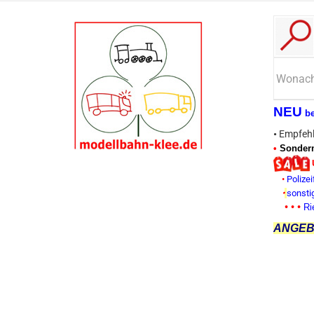
NEU
b
•
Empfehl
•
Sonderm
•
Polizei
•
sonsti
• • •
Ri
ANGEBO