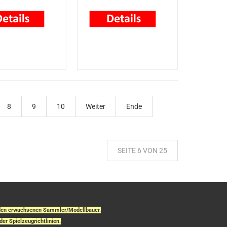
8
9
10
Weiter
Ende
SEITE 6 VON 25
r den erwachsenen Sammler/Modellbauer.
der Spielzeugrichtlinien.