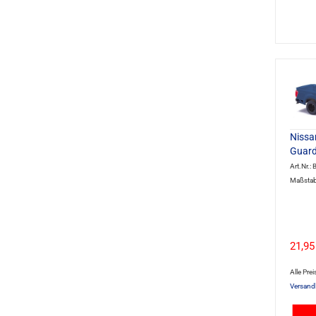
Nissa
Guard
Art.Nr.
Maßstab
21,95
Alle Prei
Versand