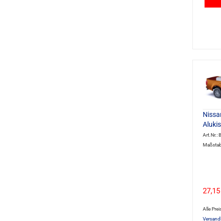
Nissa
Alukis
Art.Nr.
Maßstab
27,15
Alle Prei
Versand