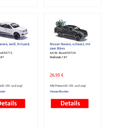
vara, weiß, N-Guard,
Nissan Navara, schwarz, mit
zwei Bikes
usch53712
Art.Nr.: Busch53724
:87
Maßstab:1:87
26,95 €
 inkl. USt. und zzgl.
Alle Preise inkl. USt. und zzgl.
sten
Versandkosten