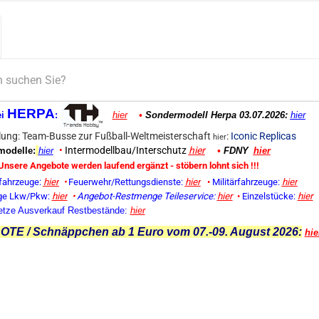
HERPA
ei
:
hier
•
Sondermodell Herpa 03.07.2026:
hier
ung: Team-Busse zur Fußball-Weltmeisterschaft
:
Iconic Replicas
hier
•
Intermodellbau/Interschutz
hier
odelle:
hier
•
FDNY
hier
Unsere Angebote werden laufend ergänzt - stöbern lohnt sich !!!
fahrzeuge:
hier
•
Feuerwehr/Rettungsdienste:
hier
•
Militärfahrzeuge:
hier
ge Lkw/Pkw:
hier
•
Angebot-Restmenge
Teileservice:
hier
•
Einzelstücke:
hier
etze Ausverkauf Restbestände:
hier
TE / Schnäppchen ab 1 Euro vom 07.-09. August 2026:
hie