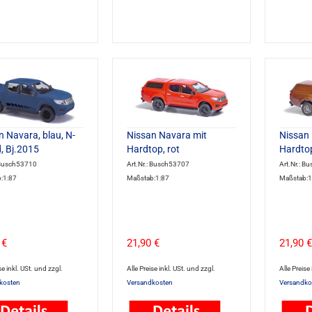
n Navara, blau, N-
Nissan Navara mit
Nissan 
, Bj.2015
Hardtop, rot
Hardtop
: Busch53710
Art.Nr.: Busch53707
Art.Nr.: B
:1:87
Maßstab:1:87
Maßstab:1
 €
21,90 €
21,90 €
se inkl. USt. und zzgl.
Alle Preise inkl. USt. und zzgl.
Alle Preise
kosten
Versandkosten
Versandko