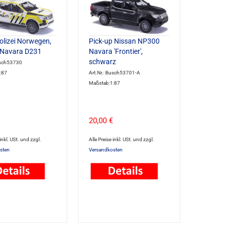
Polizei Norwegen,
Pick-up Nissan NP300
 Navara D231
Navara 'Frontier',
schwarz
usch53730
:87
Art.Nr.: Busch53701-A
Maßstab:1:87
20,00 €
 inkl. USt. und zzgl.
Alle Preise inkl. USt. und zzgl.
sten
Versandkosten