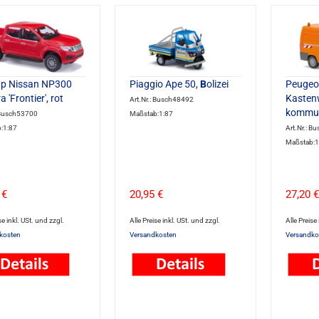
up Nissan NP300
Piaggio Ape 50,
B
olizei
Peugeo
 'Frontier', rot
Kasten
Art.Nr.: Busch48492
kommun
: Busch53700
Maßstab:1:87
:1:87
Art.Nr.: B
Maßstab:1
 €
20,95 €
27,20 €
se inkl. USt. und zzgl.
Alle Preise inkl. USt. und zzgl.
Alle Preise
kosten
Versandkosten
Versandko