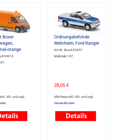
t Boxer
Ordnungsbehörde
wagen,
Wehrheim, Ford Ranger
al-orange
Art.Nr.: Busch52855
usch54613
Maßstab:1:87
:87
28,05 €
 inkl. USt. und zzgl.
Alle Preise inkl. USt. und zzgl.
sten
Versandkosten