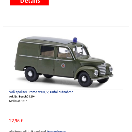
Volkspolizei Framo V901/2, Unfallaufnahme
Art.Nr.: Busch51294
Maßstab:1:87
22,95 €
Alle Preise inkl. USt. und zzgl.
Versandkosten