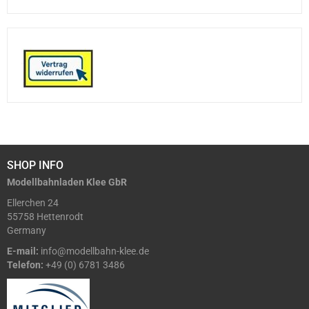
SHOP INFO
Modellbahnladen Klee GbR
Ellerchen 24
55758 Hettenrodt
Germany
E-mail:
info@modellbahn-klee.de
Telefon:
+49 (0) 6781 3486