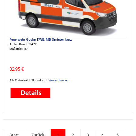
Feuerwehr Goslar KWB, MB Sprinter, kurz
Art.Nr.: Busch53472
Maßstab:1:87
32,95 €
Alle Preise inkl. USt. und zzgl.
Versandkosten
Start
Zurück
1
2
3
4
5