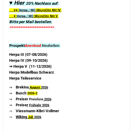
♥ Hier
20% Nachlass auf:
♥♥
Herpa / MC
MicroCity
NH IV
♥
Herpa / MC
MicroCity NH V
Bitte per Mail bestellen.
*************************
Prospekt
download
Neuheiten:
Herpa III (07-08/2026)
Herpa IV (09-10/2026)
⇒ Herpa V (11-12/2026)
Herpa Modellbau Schwarz
Herpa Teileservice
Brekina
->
August
2026
Busch
->
2026-
2
Preiser
->
Preisliste
2026
Preise
r
->
Frühjahr 2026
Viessmann-Kibri-Vollmer
->
Wiking
->
Juli
2026