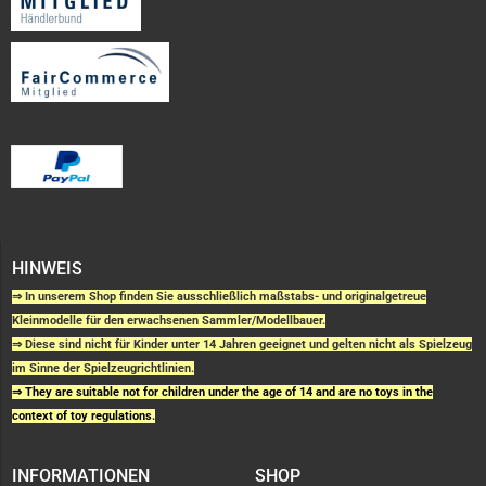
HINWEIS
⇒ In unserem Shop finden Sie ausschließlich maßstabs- und originalgetreue
Kleinmodelle für den erwachsenen Sammler/Modellbauer.
⇒ Diese sind nicht für Kinder unter 14 Jahren geeignet und gelten nicht als Spielzeug
im Sinne der Spielzeugrichtlinien.
⇒ They are suitable not for children under the age of 14 and are no toys in the
context of toy regulations.
INFORMATIONEN
SHOP