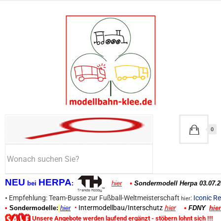
0
NEU
HERPA
bei
:
hier
•
Sondermodell Herpa 03.07.2
•
Empfehlung: Team-Busse zur Fußball-Weltmeisterschaft
:
Iconic Re
hier
•
Intermodellbau/Interschutz
hier
•
Sondermodelle:
hier
•
FDNY
hier
Unsere Angebote werden laufend ergänzt - stöbern lohnt sich !!!