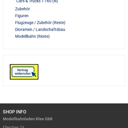
Cars & Trucks 1:160 (N)
Zubehör
Figuren
Flugzeuge / Zubehör (Reste)
Dioramen / Landschaftsbau
Modellbahn (Reste)
SHOP INFO
Modellbahnladen Klee GbR
Ellerchen 24