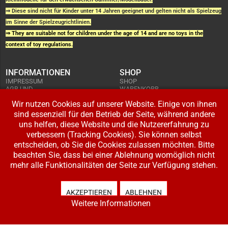
⇒ Diese sind nicht für Kinder unter 14 Jahren geeignet und gelten nicht als Spielzeug
im Sinne der Spielzeugrichtlinien.
⇒ They are suitable not for children under the age of 14 and are no toys in the
context of toy regulations.
INFORMATIONEN
SHOP
IMPRESSUM
SHOP
AGB UND
WARENKORB
KUNDENINFORMATIONEN
BESTELLUNGEN
WIDERRUFSRECHT
Wir nutzen Cookies auf unserer Website. Einige von ihnen
ADRESSE BEARBEITEN
DATENSCHUTZERKLÄRUNG
sind essenziell für den Betrieb der Seite, während andere
ZAHLUNG UND VERSAND
uns helfen, diese Website und die Nutzererfahrung zu
IHR KONTO
verbessern (Tracking Cookies). Sie können selbst
LOGIN
entscheiden, ob Sie die Cookies zulassen möchten. Bitte
REGISTRIEREN
beachten Sie, dass bei einer Ablehnung womöglich nicht
mehr alle Funktionalitäten der Seite zur Verfügung stehen.
Copyright © 2026 Modellbahnladen Klee GbR. Alle Rechte vorbehalten. Design:
BW-Media.tv
.
AKZEPTIEREN
ABLEHNEN
Weitere Informationen