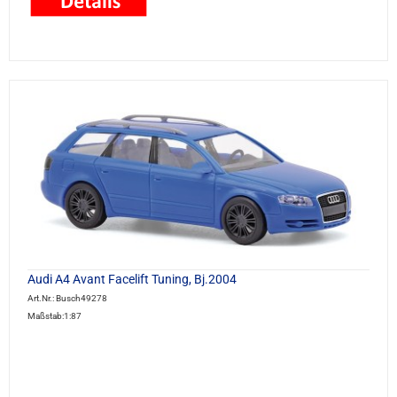
Audi A4 Avant Facelift Tuning, Bj.2004
Art.Nr.: Busch49278
Maßstab:1:87