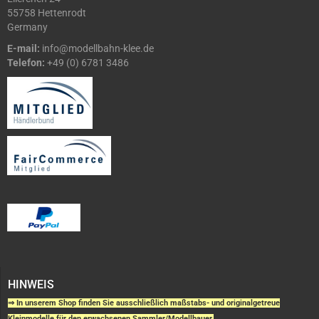
55758 Hettenrodt
Germany
E-mail:
info@modellbahn-klee.de
Telefon:
+49 (0) 6781 3486
HINWEIS
⇒ In unserem Shop finden Sie ausschließlich maßstabs- und originalgetreue
Kleinmodelle für den erwachsenen Sammler/Modellbauer.