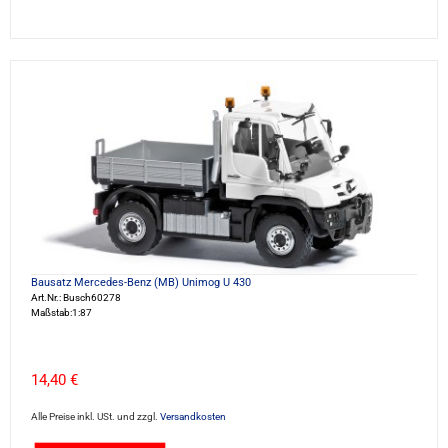
Bausatz Mercedes-Benz (MB) Unimog U 430
Art.Nr.: Busch60278
Maßstab:1:87
14,40 €
Alle Preise inkl. USt. und zzgl.
Versandkosten