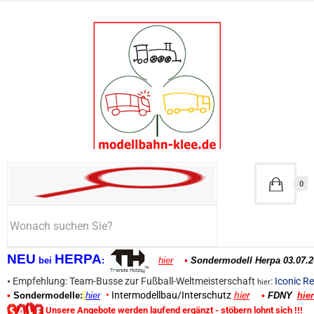
0
NEU
HERPA
bei
:
hier
•
Sondermodell Herpa 03.07.2
•
Empfehlung: Team-Busse zur Fußball-Weltmeisterschaft
:
Iconic Re
hier
•
Intermodellbau/Interschutz
hier
•
Sondermodelle:
hier
•
FDNY
hier
Unsere Angebote werden laufend ergänzt - stöbern lohnt sich !!!