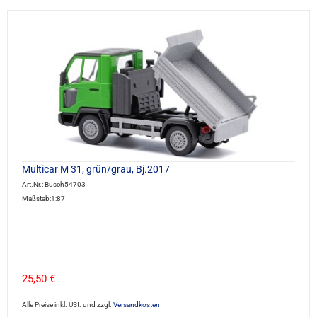
Multicar M 31, grün/grau, Bj.2017
Art.Nr.: Busch54703
Maßstab:1:87
25,50 €
Alle Preise inkl. USt. und zzgl.
Versandkosten