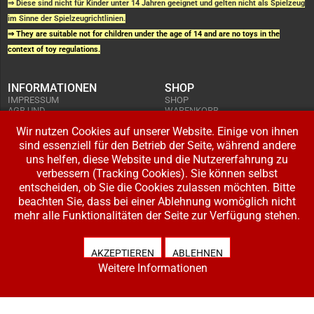
⇒ Diese sind nicht für Kinder unter 14 Jahren geeignet und gelten nicht als Spielzeug
im Sinne der Spielzeugrichtlinien.
⇒ They are suitable not for children under the age of 14 and are no toys in the
context of toy regulations.
INFORMATIONEN
SHOP
IMPRESSUM
SHOP
AGB UND
WARENKORB
KUNDENINFORMATIONEN
BESTELLUNGEN
WIDERRUFSRECHT
Wir nutzen Cookies auf unserer Website. Einige von ihnen
ADRESSE BEARBEITEN
DATENSCHUTZERKLÄRUNG
sind essenziell für den Betrieb der Seite, während andere
ZAHLUNG UND VERSAND
uns helfen, diese Website und die Nutzererfahrung zu
IHR KONTO
verbessern (Tracking Cookies). Sie können selbst
LOGIN
entscheiden, ob Sie die Cookies zulassen möchten. Bitte
REGISTRIEREN
beachten Sie, dass bei einer Ablehnung womöglich nicht
mehr alle Funktionalitäten der Seite zur Verfügung stehen.
Copyright © 2026 Modellbahnladen Klee GbR. Alle Rechte vorbehalten. Design:
BW-Media.tv
.
AKZEPTIEREN
ABLEHNEN
Weitere Informationen