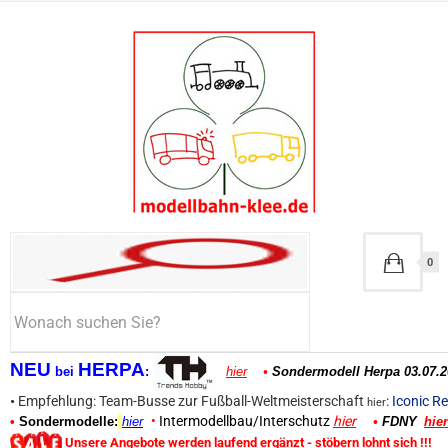
0
NEU
HERPA
bei
:
hier
•
Sondermodell Herpa 03.07.2
•
Empfehlung: Team-Busse zur Fußball-Weltmeisterschaft
:
Iconic Re
hier
•
Intermodellbau/Interschutz
hier
•
Sondermodelle:
hier
•
FDNY
hier
Unsere Angebote werden laufend ergänzt - stöbern lohnt sich !!!