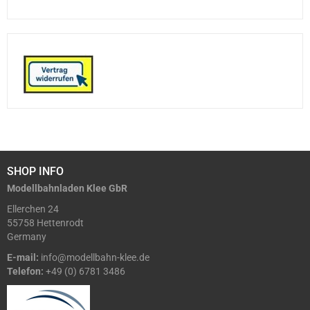
SHOP INFO
Modellbahnladen Klee GbR
Ellerchen 24
55758 Hettenrodt
Germany
E-mail:
info@modellbahn-klee.de
Telefon:
+49 (0) 6781 3486