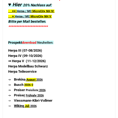
♥ Hier
20% Nachlass auf:
♥♥
Herpa / MC
MicroCity
NH IV
♥
Herpa / MC
MicroCity NH V
Bitte per Mail bestellen.
*************************
Prospekt
download
Neuheiten:
Herpa III (07-08/2026)
Herpa IV (09-10/2026)
⇒ Herpa V (11-12/2026)
Herpa Modellbau Schwarz
Herpa Teileservice
Brekina
->
August
2026
Busch
->
2026-
2
Preiser
->
Preisliste
2026
Preise
r
->
Frühjahr 2026
Viessmann-Kibri-Vollmer
->
Wiking
->
Juli
2026