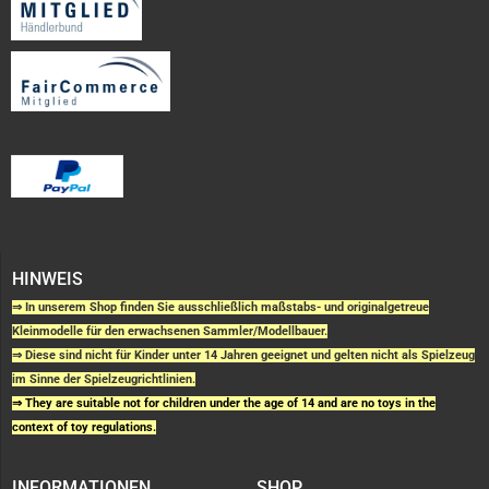
HINWEIS
⇒ In unserem Shop finden Sie ausschließlich maßstabs- und originalgetreue
Kleinmodelle für den erwachsenen Sammler/Modellbauer.
⇒ Diese sind nicht für Kinder unter 14 Jahren geeignet und gelten nicht als Spielzeug
im Sinne der Spielzeugrichtlinien.
⇒ They are suitable not for children under the age of 14 and are no toys in the
context of toy regulations.
INFORMATIONEN
SHOP