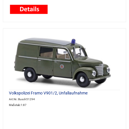
Volkspolizei Framo V901/2, Unfallaufnahme
Art.Nr.: Busch51294
Maßstab:1:87