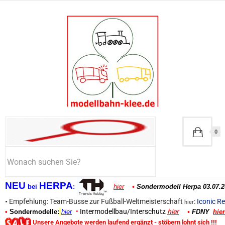
0
NEU
HERPA
bei
:
hier
•
Sondermodell Herpa 03.07.2
•
Empfehlung: Team-Busse zur Fußball-Weltmeisterschaft
:
Iconic Re
hier
•
Intermodellbau/Interschutz
hier
•
Sondermodelle:
hier
•
FDNY
hier
Unsere Angebote werden laufend ergänzt - stöbern lohnt sich !!!