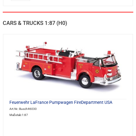
CARS & TRUCKS 1:87 (H0)
Feuerwehr LaFrance Pumpwagen FireDepartment USA
Art.Nr.: Busch46030
Maßstab:1:87