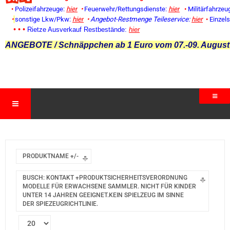
•
Polizeifahrzeuge:
hier
•
Feuerwehr/Rettungsdienste:
hier
•
Militärfahrzeu
•
sonstige Lkw/Pkw:
hier
•
Angebot-Restmenge
Teileservice:
hier
•
Einzel
• • •
Rietze Ausverkauf Restbestände:
hier
ANGEBOTE / Schnäppchen ab 1 Euro vom 07.-09. August
PRODUKTNAME +/-
BUSCH: KONTAKT +PRODUKTSICHERHEITSVERORDNUNG
MODELLE FÜR ERWACHSENE SAMMLER. NICHT FÜR KINDER
UNTER 14 JAHREN GEEIGNET.KEIN SPIELZEUG IM SINNE
DER SPIEZEUGRICHTLINIE.