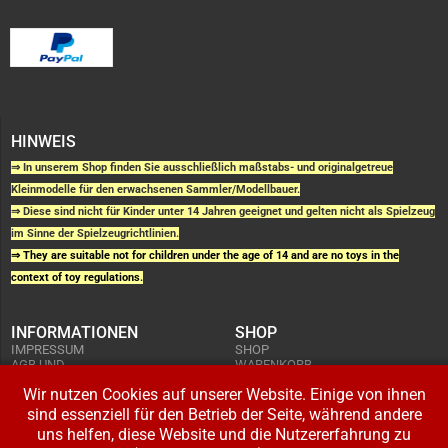
HINWEIS
⇒ In unserem Shop finden Sie ausschließlich maßstabs- und originalgetreue
Kleinmodelle für den erwachsenen Sammler/Modellbauer.
⇒ Diese sind nicht für Kinder unter 14 Jahren geeignet und gelten nicht als Spielzeug
im Sinne der Spielzeugrichtlinien.
⇒ They are suitable not for children under the age of 14 and are no toys in the
context of toy regulations.
INFORMATIONEN
SHOP
IMPRESSUM
SHOP
AGB UND
WARENKORB
KUNDENINFORMATIONEN
BESTELLUNGEN
WIDERRUFSRECHT
Wir nutzen Cookies auf unserer Website. Einige von ihnen
ADRESSE BEARBEITEN
DATENSCHUTZERKLÄRUNG
sind essenziell für den Betrieb der Seite, während andere
ZAHLUNG UND VERSAND
uns helfen, diese Website und die Nutzererfahrung zu