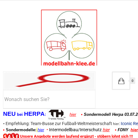
0
NEU
HERPA
bei
:
hier
•
Sondermodell Herpa 03.07.2
•
Empfehlung: Team-Busse zur Fußball-Weltmeisterschaft
:
Iconic Re
hier
•
Intermodellbau/Interschutz
hier
•
Sondermodelle:
hier
•
FDNY
hier
Unsere Angebote werden laufend ergänzt - stöbern lohnt sich !!!