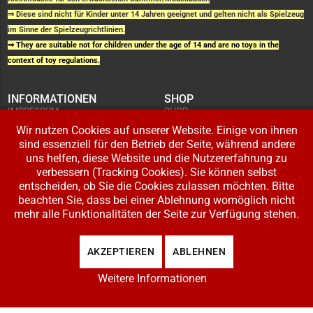
⇒ Diese sind nicht für Kinder unter 14 Jahren geeignet und gelten nicht als Spielzeug
im Sinne der Spielzeugrichtlinien.
⇒ They are suitable not for children under the age of 14 and are no toys in the
context of toy regulations.
INFORMATIONEN
SHOP
IMPRESSUM
SHOP
AGB UND
WARENKORB
KUNDENINFORMATIONEN
Wir nutzen Cookies auf unserer Website. Einige von ihnen
BESTELLUNGEN
WIDERRUFSRECHT
ADRESSE BEARBEITEN
sind essenziell für den Betrieb der Seite, während andere
DATENSCHUTZERKLÄRUNG
ZAHLUNG UND VERSAND
uns helfen, diese Website und die Nutzererfahrung zu
verbessern (Tracking Cookies). Sie können selbst
IHR KONTO
entscheiden, ob Sie die Cookies zulassen möchten. Bitte
LOGIN
beachten Sie, dass bei einer Ablehnung womöglich nicht
REGISTRIEREN
mehr alle Funktionalitäten der Seite zur Verfügung stehen.
Copyright © 2026 Modellbahnladen Klee GbR. Alle Rechte vorbehalten. Design:
AKZEPTIEREN
ABLEHNEN
BW-Media.tv
.
Weitere Informationen