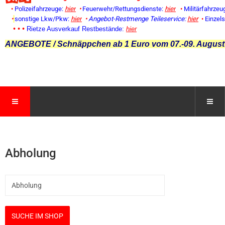
•
Polizeifahrzeuge:
hier
•
Feuerwehr/Rettungsdienste:
hier
•
Militärfahrzeu
•
sonstige Lkw/Pkw:
hier
•
Angebot-Restmenge
Teileservice:
hier
•
Einzel
• • •
Rietze Ausverkauf Restbestände:
hier
ANGEBOTE / Schnäppchen ab 1 Euro vom 07.-09. August
Abholung