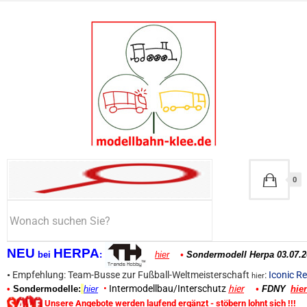
0
NEU
HERPA
bei
:
hier
•
Sondermodell Herpa 03.07.2
•
Empfehlung: Team-Busse zur Fußball-Weltmeisterschaft
:
Iconic Re
hier
•
Intermodellbau/Interschutz
hier
•
Sondermodelle:
hier
•
FDNY
hier
Unsere Angebote werden laufend ergänzt - stöbern lohnt sich !!!