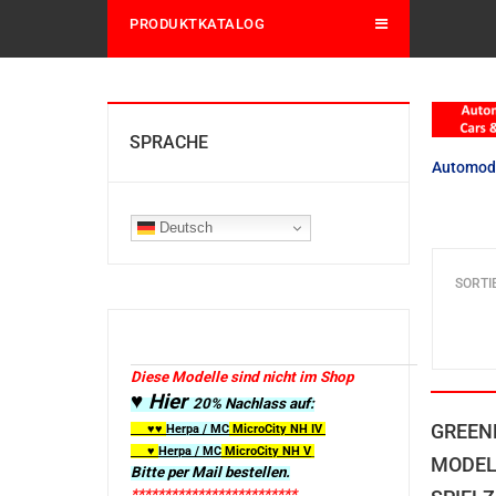
PRODUKTKATALOG
SPRACHE
Automod
Deutsch
SORTI
Diese Modelle sind nicht im Shop
♥ Hier
20% Nachlass auf:
GREEN
♥♥
Herpa / MC
MicroCity
NH IV
♥
Herpa / MC
MicroCity NH V
MODEL
Bitte per Mail bestellen.
*************************