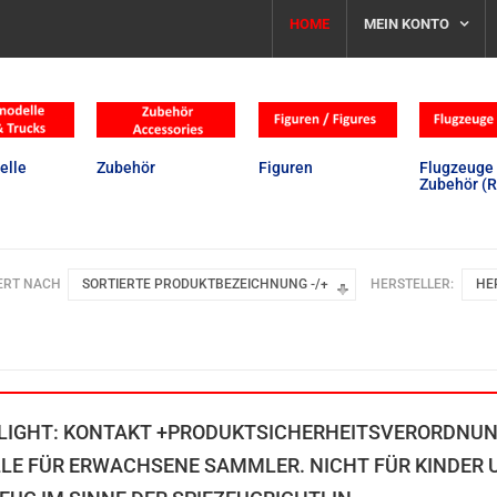
HOME
MEIN KONTO
elle
Zubehör
Figuren
Flugzeuge 
Zubehör (R
ERT NACH
SORTIERTE PRODUKTBEZEICHNUNG -/+
HERSTELLER:
HE
LIGHT: KONTAKT +PRODUKTSICHERHEITSVERORDNU
LE FÜR ERWACHSENE SAMMLER. NICHT FÜR KINDER U