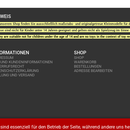
NWEIS
unserem Shop finden Sie ausschließlich maßstabs- und originalgetreue Kleinmodelle fü
se sind nicht für Kinder unter 14 Jahren geeignet und gelten nicht als Spielzeug im Sinne 
y are suitable not for children under the age of 14 and are no toys in the context of toy re
FORMATIONEN
SHOP
RESSUM
SHOP
 UND KUNDENINFORMATIONEN
WARENKORB
ERRUFSRECHT
BESTELLUNGEN
ENSCHUTZERKLÄRUNG
ADRESSE BEARBEITEN
LUNG UND VERSAND
sind essenziell für den Betrieb der Seite, während andere uns h