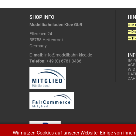
SHOP INFO
HI
Modellbahnladen Klee GbR
⇒ In 
⇒ Die
Ellerchen 24
⇒ The
55758 Hettenrodt
Germany
IN
E-mail:
info@modellbahn-klee.de
IMP
Telefon:
+49 (0) 6781 3486
AGB
WID
DAT
ZAH
Wir nutzen Cookies auf unserer Website. Einige von ihnen 