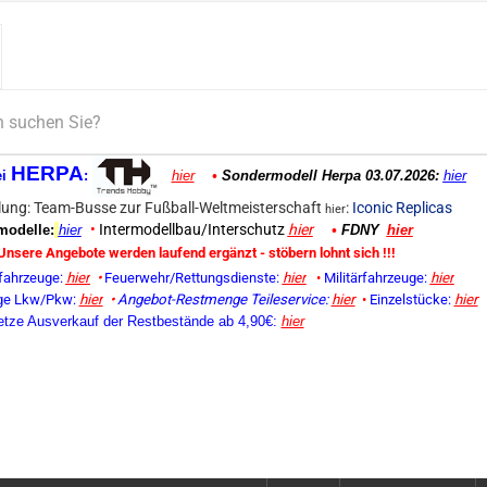
HERPA
ei
:
hier
•
Sondermodell Herpa 03.07.2026:
hier
ung: Team-Busse zur Fußball-Weltmeisterschaft
:
Iconic Replicas
hier
•
Intermodellbau/Interschutz
hier
odelle:
hier
•
FDNY
hier
Unsere Angebote werden laufend ergänzt - stöbern lohnt sich !!!
fahrzeuge:
hier
•
Feuerwehr/Rettungsdienste:
hier
•
Militärfahrzeuge:
hier
ge Lkw/Pkw:
hier
•
Angebot-Restmenge
Teileservice:
hier
•
Einzelstücke:
hier
etze Ausverkauf der Restbestände ab 4,90€:
hier