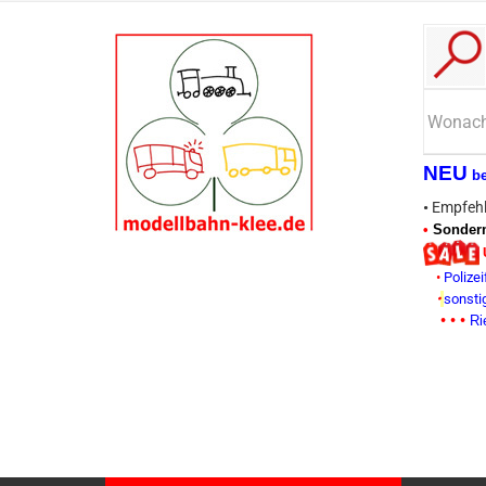
NEU
b
•
Empfehl
•
Sonderm
•
Polizei
•
sonsti
• • •
Ri