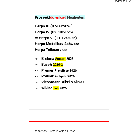
SPIELZ
Prospekt
download
Neuheiten:
Herpa III (07-08/2026)
Herpa IV (09-10/2026)
⇒ Herpa V (11-12/2026)
Herpa Modellbau Schwarz
Herpa Teileservice
Brekina
->
August
2026
Busch
->
2026-
2
Preiser
->
Preisliste
2026
Preise
r
->
Frühjahr 2026
Viessmann-Kibri-Vollmer
->
Wiking
->
Juli
2026