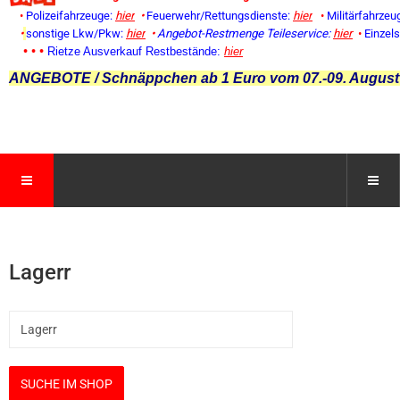
•
Polizeifahrzeuge:
hier
•
Feuerwehr/Rettungsdienste:
hier
•
Militärfahrzeu
•
sonstige Lkw/Pkw:
hier
•
Angebot-Restmenge
Teileservice:
hier
•
Einzel
• • •
Rietze Ausverkauf Restbestände:
hier
ANGEBOTE / Schnäppchen ab 1 Euro vom 07.-09. August
Lagerr