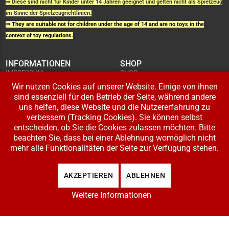
⇒ Diese sind nicht für Kinder unter 14 Jahren geeignet und gelten nicht als Spielzeug
im Sinne der Spielzeugrichtlinien.
⇒ They are suitable not for children under the age of 14 and are no toys in the
context of toy regulations.
INFORMATIONEN
SHOP
IMPRESSUM
SHOP
AGB UND
WARENKORB
KUNDENINFORMATIONEN
Wir nutzen Cookies auf unserer Website. Einige von ihnen
BESTELLUNGEN
WIDERRUFSRECHT
ADRESSE BEARBEITEN
sind essenziell für den Betrieb der Seite, während andere
DATENSCHUTZERKLÄRUNG
ZAHLUNG UND VERSAND
uns helfen, diese Website und die Nutzererfahrung zu
verbessern (Tracking Cookies). Sie können selbst
IHR KONTO
entscheiden, ob Sie die Cookies zulassen möchten. Bitte
LOGIN
beachten Sie, dass bei einer Ablehnung womöglich nicht
REGISTRIEREN
mehr alle Funktionalitäten der Seite zur Verfügung stehen.
Copyright © 2026 Modellbahnladen Klee GbR. Alle Rechte vorbehalten. Design:
AKZEPTIEREN
ABLEHNEN
BW-Media.tv
.
Weitere Informationen