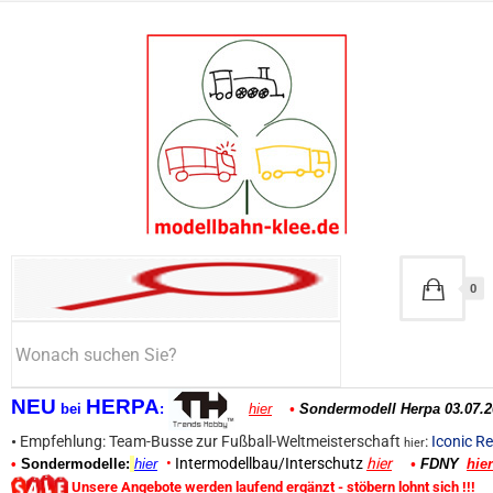
0
NEU
HERPA
bei
:
hier
•
Sondermodell Herpa 03.07.2
•
Empfehlung: Team-Busse zur Fußball-Weltmeisterschaft
:
Iconic Re
hier
•
Intermodellbau/Interschutz
hier
•
Sondermodelle:
hier
•
FDNY
hier
Unsere Angebote werden laufend ergänzt - stöbern lohnt sich !!!