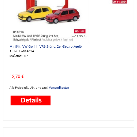
MiniKit: VW Golf III VR6 2türig, 2er-Set, rot/gelb
Art.Nr.: He014014
Maßstab:1:87
12,70 €
Alle Preise inkl. USt. und zzgl.
Versandkosten