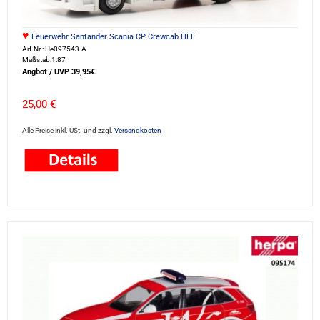
♥
Feuerwehr Santander Scania CP Crewcab HLF
Art.Nr.: He097543-A
Maßstab:1:87
Angbot / UVP 39,95€
25,00 €
Alle Preise inkl. USt. und zzgl.
Versandkosten