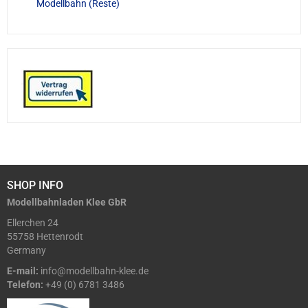
Modellbahn (Reste)
SHOP INFO
Modellbahnladen Klee GbR
Ellerchen 24
55758 Hettenrodt
Germany
E-mail:
info@modellbahn-klee.de
Telefon:
+49 (0) 6781 3486