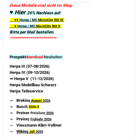
Diese Modelle sind nicht im Shop
♥ Hier
20% Nachlass auf:
♥♥
Herpa / MC
MicroCity
NH IV
♥
Herpa / MC
MicroCity NH V
Bitte per Mail bestellen.
*************************
Prospekt
download
Neuheiten:
Herpa III (07-08/2026)
Herpa IV (09-10/2026)
⇒ Herpa V (11-12/2026)
Herpa Modellbau Schwarz
Herpa Teileservice
Brekina
->
August
2026
Busch
->
2026-
2
Preiser
->
Preisliste
2026
Preise
r
->
Frühjahr 2026
Viessmann-Kibri-Vollmer
->
Wiking
->
Juli
2026