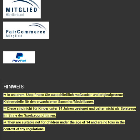
HINWEIS
⇒ In unserem Shop finden Sie ausschließlich maßstabs- und originalgetreue
Kleinmodelle für den erwachsenen Sammler/Modellbauer.
⇒ Diese sind nicht für Kinder unter 14 Jahren geeignet und gelten nicht als Spielzeug
im Sinne der Spielzeugrichtlinien.
⇒ They are suitable not for children under the age of 14 and are no toys in the
context of toy regulations.