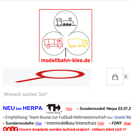
0
NEU
HERPA
bei
:
hier
•
Sondermodell Herpa 03.07.2
•
Empfehlung: Team-Busse zur Fußball-Weltmeisterschaft
:
Iconic Re
hier
•
Intermodellbau/Interschutz
hier
•
Sondermodelle:
hier
•
FDNY
hier
Unsere Angebote werden laufend ergänzt - stöbern lohnt sich !!!