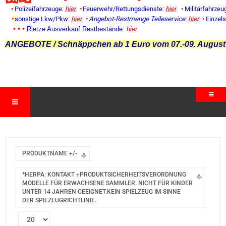
•
Polizeifahrzeuge:
hier
•
Feuerwehr/Rettungsdienste:
hier
•
Militärfahrzeu
•
sonstige Lkw/Pkw:
hier
•
Angebot-Restmenge
Teileservice:
hier
•
Einzel
• • •
Rietze Ausverkauf Restbestände:
hier
ANGEBOTE / Schnäppchen ab 1 Euro vom 07.-09. August
PRODUKTNAME +/-
*HERPA: KONTAKT +PRODUKTSICHERHEITSVERORDNUNG
MODELLE FÜR ERWACHSENE SAMMLER. NICHT FÜR KINDER
UNTER 14 JAHREN GEEIGNET.KEIN SPIELZEUG IM SINNE
DER SPIEZEUGRICHTLINIE.