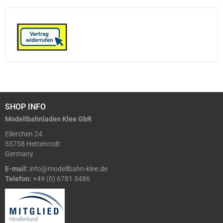
SHOP INFO
Modellbahnladen Klee GbR
Ellerchen 24
55758 Hettenrodt
Germany
E-mail:
info@modellbahn-klee.de
Telefon:
+49 (0) 6781 3486