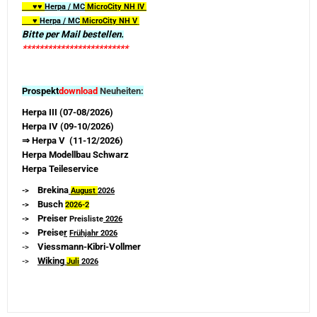
♥♥
Herpa / MC
MicroCity
NH IV
♥
Herpa / MC
MicroCity NH V
Bitte per Mail bestellen.
*************************
Prospekt
download
Neuheiten:
Herpa III (07-08/2026)
Herpa IV (09-10/2026)
⇒ Herpa V (11-12/2026)
Herpa Modellbau Schwarz
Herpa Teileservice
Brekina
->
August
2026
Busch
->
2026-
2
Preiser
->
Preisliste
2026
Preise
r
->
Frühjahr 2026
Viessmann-Kibri-Vollmer
->
Wiking
->
Juli
2026