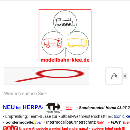
0
NEU
HERPA
bei
:
hier
•
Sondermodell Herpa 03.07.2
•
Empfehlung: Team-Busse zur Fußball-Weltmeisterschaft
:
Iconic Re
hier
•
Intermodellbau/Interschutz
hier
•
Sondermodelle:
hier
•
FDNY
hier
Unsere Angebote werden laufend ergänzt - stöbern lohnt sich !!!