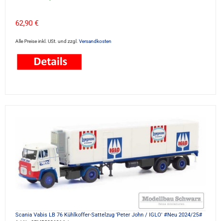
62,90 €
Alle Preise inkl. USt. und zzgl.
Versandkosten
Scania Vabis LB 76 Kühlkoffer-Sattelzug 'Peter John / IGLO' #Neu 2024/25#