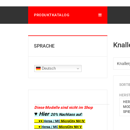
PRODUKTKATALOG
Knall
SPRACHE
Deutsch
SORTI
HERST
HER
MOD
Diese Modelle sind nicht im Shop
SPI
♥ Hier
20% Nachlass auf:
♥♥
Herpa / MC
MicroCity
NH IV
♥
Herpa / MC
MicroCity NH V