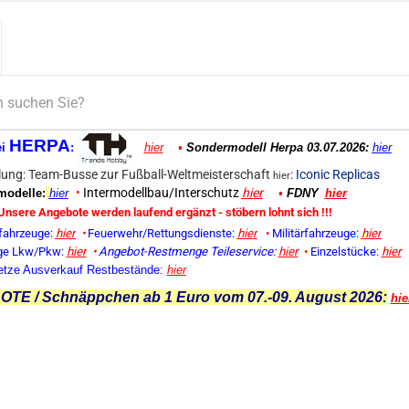
HERPA
ei
:
hier
•
Sondermodell Herpa 03.07.2026:
hier
ung: Team-Busse zur Fußball-Weltmeisterschaft
:
Iconic Replicas
hier
•
Intermodellbau/Interschutz
hier
odelle:
hier
•
FDNY
hier
Unsere Angebote werden laufend ergänzt - stöbern lohnt sich !!!
fahrzeuge:
hier
•
Feuerwehr/Rettungsdienste:
hier
•
Militärfahrzeuge:
hier
ge Lkw/Pkw:
hier
•
Angebot-Restmenge
Teileservice:
hier
•
Einzelstücke:
hier
etze Ausverkauf Restbestände:
hier
TE / Schnäppchen ab 1 Euro vom 07.-09. August 2026:
hie