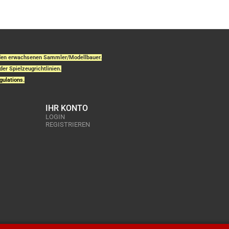
r den erwachsenen Sammler/Modellbauer.
der Spielzeugrichtlinien.
gulations.
IHR KONTO
LOGIN
REGISTRIEREN