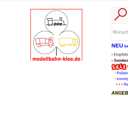
NEU
b
•
Empfehl
•
Sonderm
•
Polizei
•
sonsti
• • •
Ri
ANGEBO