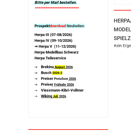
Bitte per Mail bestellen.
*************************
HERPA
Prospekt
download
Neuheiten:
MODEL
Herpa III (07-08/2026)
SPIELZ
Herpa IV (09-10/2026)
Kein Erge
⇒ Herpa V (11-12/2026)
Herpa Modellbau Schwarz
Herpa Teileservice
Brekina
->
August
2026
Busch
->
2026-
2
Preiser
->
Preisliste
2026
Preise
r
->
Frühjahr 2026
Viessmann-Kibri-Vollmer
->
Wiking
->
Juli
2026