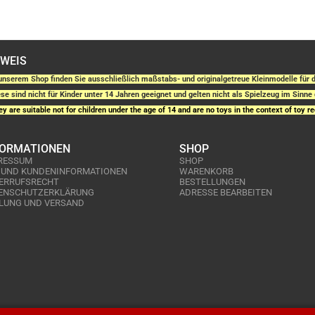
NWEIS
unserem Shop finden Sie ausschließlich maßstabs- und originalgetreue Kleinmodelle fü
se sind nicht für Kinder unter 14 Jahren geeignet und gelten nicht als Spielzeug im Sinne 
y are suitable not for children under the age of 14 and are no toys in the context of toy re
FORMATIONEN
SHOP
RESSUM
SHOP
 UND KUNDENINFORMATIONEN
WARENKORB
ERRUFSRECHT
BESTELLUNGEN
ENSCHUTZERKLÄRUNG
ADRESSE BEARBEITEN
LUNG UND VERSAND