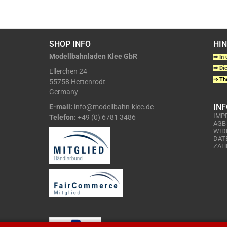
SHOP INFO
HI
Modellbahnladen Klee GbR
⇒ In 
⇒ Die
Ellerchen 24
⇒ The
55758 Hettenrodt
Germany
IN
E-mail:
info@modellbahn-klee.de
IMP
Telefon:
+49 (0) 6781 3486
AGB
WID
DAT
ZAH