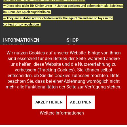
⇒ Diese sind nicht für Kinder unter 14 Jahren geeignet und gelten nicht als Spielzeug
im Sinne der Spielzeugrichtlinien.
⇒ They are suitable not for children under the age of 14 and are no toys in the
context of toy regulations.
INFORMATIONEN
SHOP
IMPRESSUM
SHOP
AGB UND
WARENKORB
KUNDENINFORMATIONEN
Wir nutzen Cookies auf unserer Website. Einige von ihnen
BESTELLUNGEN
WIDERRUFSRECHT
ADRESSE BEARBEITEN
sind essenziell für den Betrieb der Seite, während andere
DATENSCHUTZERKLÄRUNG
ZAHLUNG UND VERSAND
uns helfen, diese Website und die Nutzererfahrung zu
verbessern (Tracking Cookies). Sie können selbst
IHR KONTO
entscheiden, ob Sie die Cookies zulassen möchten. Bitte
LOGIN
beachten Sie, dass bei einer Ablehnung womöglich nicht
REGISTRIEREN
mehr alle Funktionalitäten der Seite zur Verfügung stehen.
Copyright © 2026 Modellbahnladen Klee GbR. Alle Rechte vorbehalten. Design:
AKZEPTIEREN
ABLEHNEN
BW-Media.tv
.
Weitere Informationen