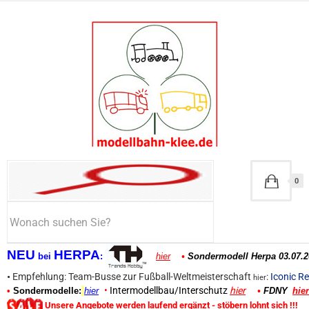
0
NEU
HERPA
bei
:
hier
•
Sondermodell Herpa 03.07.2
•
Empfehlung: Team-Busse zur Fußball-Weltmeisterschaft
:
Iconic Re
hier
•
Intermodellbau/Interschutz
hier
•
Sondermodelle:
hier
•
FDNY
hier
Unsere Angebote werden laufend ergänzt - stöbern lohnt sich !!!