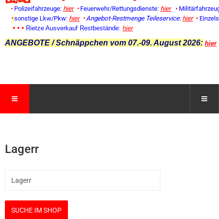
•
Polizeifahrzeuge:
hier
•
Feuerwehr/Rettungsdienste:
hier
•
Militärfahrzeu
•
sonstige Lkw/Pkw:
hier
•
Angebot-Restmenge
Teileservice:
hier
•
Einzel
• • •
Rietze Ausverkauf Restbestände:
hier
ANGEBOTE / Schnäppchen vom 07.-09. August 2026:
hier
Lagerr