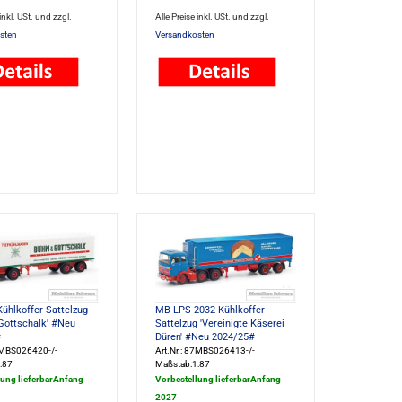
 inkl. USt. und zzgl.
Alle Preise inkl. USt. und zzgl.
sten
Versandkosten
ühlkoffer-Sattelzug
MB LPS 2032 Kühlkoffer-
Gottschalk' #Neu
Sattelzug 'Vereinigte Käserei
#
Düren' #Neu 2024/25#
87MBS026420-/-
Art.Nr.: 87MBS026413-/-
:87
Maßstab:1:87
lung lieferbarAnfang
Vorbestellung lieferbarAnfang
2027