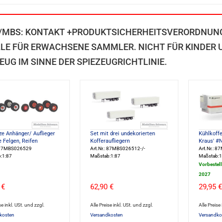
/MBS: KONTAKT +PRODUKTSICHERHEITSVERORDNUN
LE FÜR ERWACHSENE SAMMLER. NICHT FÜR KINDER U
EUG IM SINNE DER SPIEZEUGRICHTLINIE.
e Anhänger/ Auflieger
Set mit drei undekorierten
Kühlkoffe
ge Felgen, Reifen
Kofferaufliegern
Kraus' #
: 87MBS026529
Art.Nr.: 87MBS026512-/-
Art.Nr.: 
:1:87
Maßstab:1:87
Maßstab:1
Vorbestel
2027
 €
62,90 €
29,95 €
se inkl. USt. und zzgl.
Alle Preise inkl. USt. und zzgl.
Alle Preise
kosten
Versandkosten
Versandko