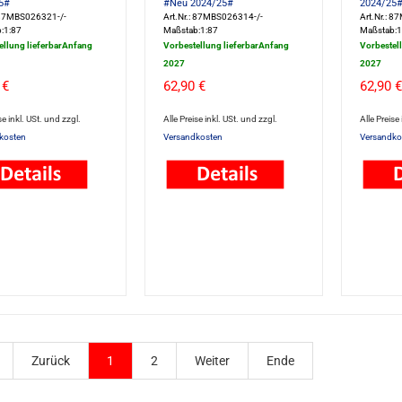
5#
#Neu 2024/25#
2024/25
: 87MBS026321-/-
Art.Nr.: 87MBS026314-/-
Art.Nr.: 
:1:87
Maßstab:1:87
Maßstab:1
ellung lieferbarAnfang
Vorbestellung lieferbarAnfang
Vorbestel
2027
2027
 €
62,90 €
62,90 €
se inkl. USt. und zzgl.
Alle Preise inkl. USt. und zzgl.
Alle Preise
kosten
Versandkosten
Versandko
Zurück
1
2
Weiter
Ende