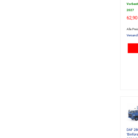
Vorbest
2027
62,90
Alle Prei
Versand
DAF 280
'Binfür