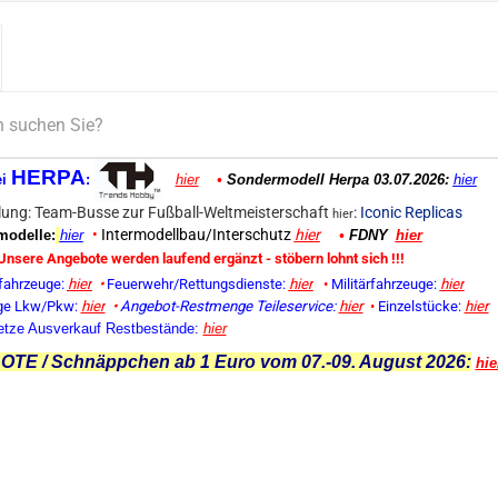
HERPA
ei
:
hier
•
Sondermodell Herpa 03.07.2026:
hier
ung: Team-Busse zur Fußball-Weltmeisterschaft
:
Iconic Replicas
hier
•
Intermodellbau/Interschutz
hier
odelle:
hier
•
FDNY
hier
Unsere Angebote werden laufend ergänzt - stöbern lohnt sich !!!
fahrzeuge:
hier
•
Feuerwehr/Rettungsdienste:
hier
•
Militärfahrzeuge:
hier
ge Lkw/Pkw:
hier
•
Angebot-Restmenge
Teileservice:
hier
•
Einzelstücke:
hier
etze Ausverkauf Restbestände:
hier
TE / Schnäppchen ab 1 Euro vom 07.-09. August 2026:
hie