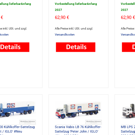
ellung lieferbarAnfang
Vorbestellung lieferbarAnfang
Vorbestel
2027
2027
 €
62,90 €
62,90 €
se inkl. USt. und zzgl.
Alle Preise inkl. USt. und zzgl.
Alle Preise
kosten
Versandkosten
Versandko
0 Kühlkoffer-Sattelzug
Scania Vabis LB 76 Kühlkoffer-
MB LPS 2
st / IGLO' #Neu
Sattelzug 'Peter John / IGLO'
Sattelzug