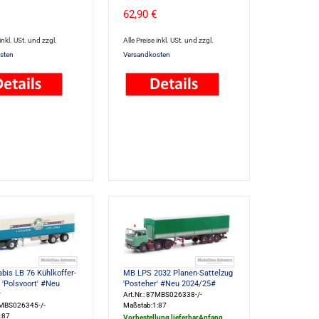
62,90 €
 inkl. USt. und zzgl.
Alle Preise inkl. USt. und zzgl.
sten
Versandkosten
bis LB 76 Kühlkoffer-
MB LPS 2032 Planen-Sattelzug
 'Polsvoort' #Neu
'Posteher' #Neu 2024/25#
#
Art.Nr.: 87MBS026338-/-
87MBS026345-/-
Maßstab:1:87
:87
Vorbestellung lieferbarAnfang