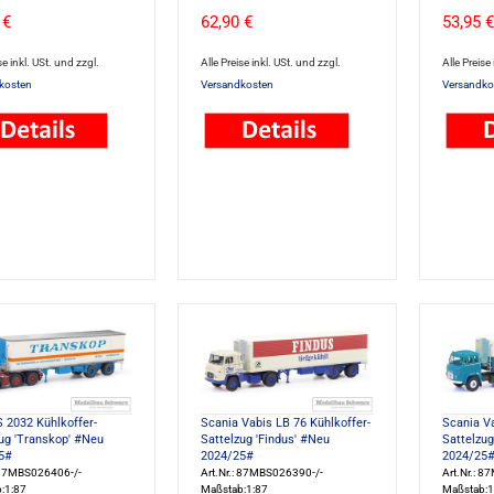
 €
62,90 €
53,95 €
se inkl. USt. und zzgl.
Alle Preise inkl. USt. und zzgl.
Alle Preise
kosten
Versandkosten
Versandko
 2032 Kühlkoffer-
Scania Vabis LB 76 Kühlkoffer-
Scania Va
ug 'Transkop' #Neu
Sattelzug 'Findus' #Neu
Sattelzug
5#
2024/25#
2024/25
: 87MBS026406-/-
Art.Nr.: 87MBS026390-/-
Art.Nr.: 
:1:87
Maßstab:1:87
Maßstab:1