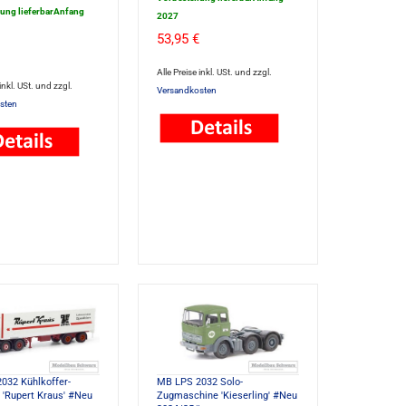
lung lieferbarAnfang
2027
53,95 €
Alle Preise inkl. USt. und zzgl.
 inkl. USt. und zzgl.
Versandkosten
sten
032 Kühlkoffer-
MB LPS 2032 Solo-
 'Rupert Kraus' #Neu
Zugmaschine 'Kieserling' #Neu