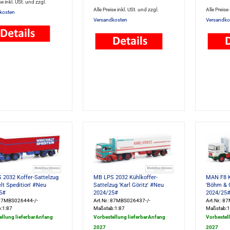
se inkl. USt. und zzgl.
Alle Preise inkl. USt. und zzgl.
Alle Preise
kosten
Versandkosten
Versandko
 2032 Koffer-Sattelzug
MB LPS 2032 Kühlkoffer-
MAN F8 K
lt Spedition' #Neu
Sattelzug 'Karl Göritz' #Neu
'Böhm & 
5#
2024/25#
2024/25
: 87MBS026444-/-
Art.Nr.: 87MBS026437-/-
Art.Nr.: 
:1:87
Maßstab:1:87
Maßstab:1
ellung lieferbarAnfang
Vorbestellung lieferbarAnfang
Vorbestel
2027
2027