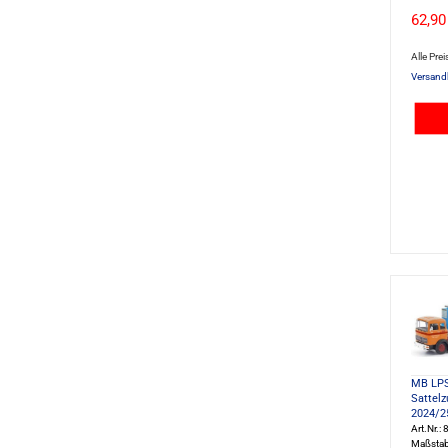
62,90
Alle Prei
Versand
MB LPS
Sattelz
2024/2
Art.Nr.
Maßstab