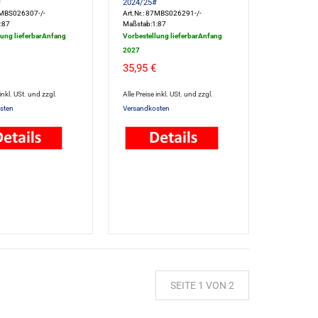
#
2024/25#
87MBS026307-/-
Art.Nr.: 87MBS026291-/-
:87
Maßstab:1:87
lung lieferbarAnfang
Vorbestellung lieferbarAnfang
2027
35,95 €
 inkl. USt. und zzgl.
Alle Preise inkl. USt. und zzgl.
sten
Versandkosten
SEITE 1 VON 2