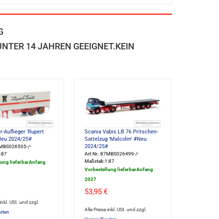
G
NTER 14 JAHREN GEEIGNET.KEIN
r-Auflieger 'Rupert
Scania Vabis LB 76 Pritschen-
Neu 2024/25#
Sattelzug 'Malcolm' #Neu
2024/25#
87MBS026505-/-
:87
Art.Nr.: 87MBS026499-/-
Maßstab:1:87
lung lieferbarAnfang
Vorbestellung lieferbarAnfang
2027
53,95 €
 inkl. USt. und zzgl.
Alle Preise inkl. USt. und zzgl.
sten