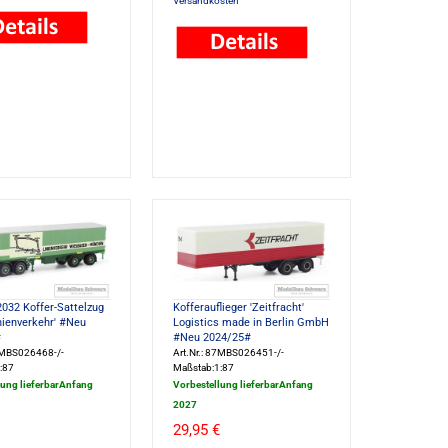
Versandkosten
032 Koffer-Sattelzug
Kofferauflieger 'Zeitfracht'
inienverkehr' #Neu
Logistics made in Berlin GmbH
#
#Neu 2024/25#
87MBS026468-/-
Art.Nr.: 87MBS026451-/-
:87
Maßstab:1:87
lung lieferbarAnfang
Vorbestellung lieferbarAnfang
2027
29,95 €