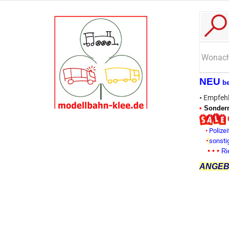
NEU
b
•
Empfehl
•
Sonderm
•
Polizei
•
sonsti
• • •
Ri
ANGEBO