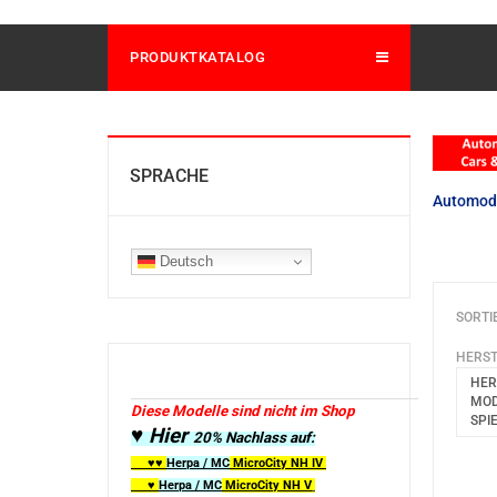
PRODUKTKATALOG
SPRACHE
Automod
Deutsch
SORTI
HERST
HER
MOD
Diese Modelle sind nicht im Shop
SPI
♥ Hier
20% Nachlass auf:
♥♥
Herpa / MC
MicroCity
NH IV
♥
Herpa / MC
MicroCity NH V