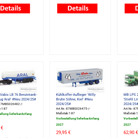
Vabis LB 76 Benzintank-
Kühlkoffer-Auflieger 'Willy
MB LPS 2
ug 'Aral' #Neu 2024/25#
Bruhn Söhne, Kiel' #Neu
'Stiehl L
2024/25#
2024/25
: 87MBS026482-/-
:1:87
Art.Nr.: 87MBS026475-/-
Art.Nr.: 
Maßstab:1:87
Maßstab:1
ellung lieferbarAnfang
Vorbestellung lieferbarAnfang
Vorbestel
2027
2027
 €
29,95 €
62,90 €