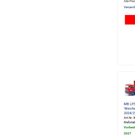
Alle Prei
Versand
MB LPS
'Weiche
2024/2
Art.Nr.
Maßstab
Vorbest
2027