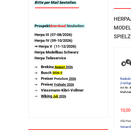
Bitte per Mail bestellen.
*************************
HERPA
Prospekt
download
Neuheiten:
MODEL
Herpa III (07-08/2026)
SPIELZ
Herpa IV (09-10/2026)
⇒ Herpa V (11-12/2026)
Herpa Modellbau Schwarz
Herpa Teileservice
Brekina
->
August
2026
Busch
->
2026-
2
Preiser
Radsätz
->
Preisliste
2026
2-teili
Preise
r
->
Frühjahr 2026
Art.Nr.
Viessmann-Kibri-Vollmer
->
Maßstab
Wiking
->
Juli
2026
10,00
Alle Prei
Versand