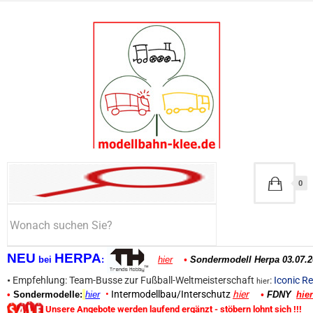
0
NEU
HERPA
bei
:
hier
•
Sondermodell Herpa 03.07.2
•
Empfehlung: Team-Busse zur Fußball-Weltmeisterschaft
:
Iconic Re
hier
•
Intermodellbau/Interschutz
hier
•
Sondermodelle:
hier
•
FDNY
hier
Unsere Angebote werden laufend ergänzt - stöbern lohnt sich !!!