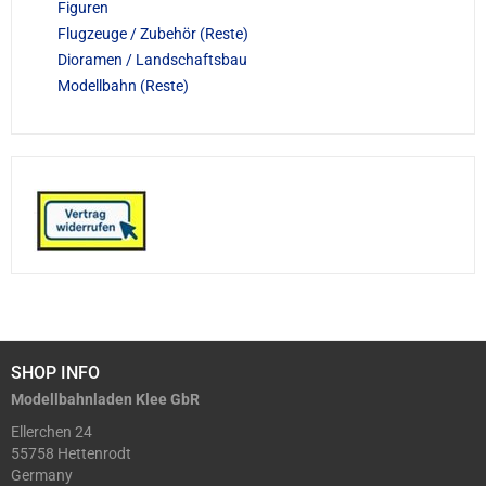
Figuren
Flugzeuge / Zubehör (Reste)
Dioramen / Landschaftsbau
Modellbahn (Reste)
SHOP INFO
Modellbahnladen Klee GbR
Ellerchen 24
55758 Hettenrodt
Germany