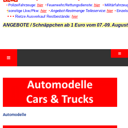
•
Polizeifahrzeuge:
hier
•
Feuerwehr/Rettungsdienste:
hier
•
Militärfahrzeu
•
sonstige Lkw/Pkw:
hier
•
Angebot-Restmenge
Teileservice:
hier
•
Einzel
• • •
Rietze Ausverkauf Restbestände:
hier
ANGEBOTE / Schnäppchen ab 1 Euro vom 07.-09. August
Automodelle