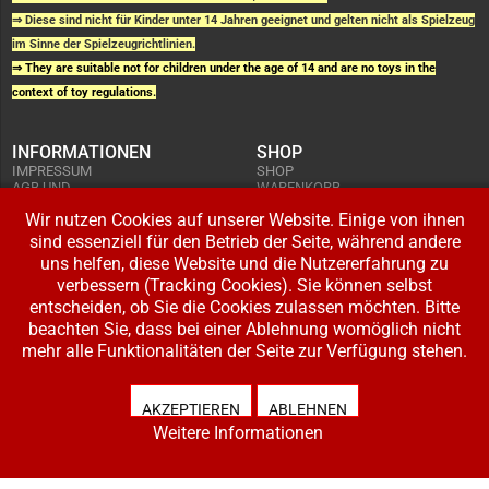
⇒ Diese sind nicht für Kinder unter 14 Jahren geeignet und gelten nicht als Spielzeug
im Sinne der Spielzeugrichtlinien.
⇒ They are suitable not for children under the age of 14 and are no toys in the
context of toy regulations.
INFORMATIONEN
SHOP
IMPRESSUM
SHOP
AGB UND
WARENKORB
KUNDENINFORMATIONEN
BESTELLUNGEN
WIDERRUFSRECHT
Wir nutzen Cookies auf unserer Website. Einige von ihnen
ADRESSE BEARBEITEN
DATENSCHUTZERKLÄRUNG
sind essenziell für den Betrieb der Seite, während andere
ZAHLUNG UND VERSAND
uns helfen, diese Website und die Nutzererfahrung zu
IHR KONTO
verbessern (Tracking Cookies). Sie können selbst
LOGIN
entscheiden, ob Sie die Cookies zulassen möchten. Bitte
REGISTRIEREN
beachten Sie, dass bei einer Ablehnung womöglich nicht
mehr alle Funktionalitäten der Seite zur Verfügung stehen.
Copyright © 2026 Modellbahnladen Klee GbR. Alle Rechte vorbehalten. Design:
BW-Media.tv
.
AKZEPTIEREN
ABLEHNEN
Weitere Informationen