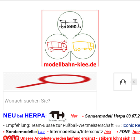
0
NEU
HERPA
bei
:
hier
•
Sondermodell Herpa 03.07.2
•
Empfehlung: Team-Busse zur Fußball-Weltmeisterschaft
:
Iconic Re
hier
•
Intermodellbau/Interschutz
hier
•
Sondermodelle:
hier
•
FDNY
hier
Unsere Angebote werden laufend ergänzt - stöbern lohnt sich !!!