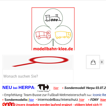
0
NEU
HERPA
bei
:
hier
•
Sondermodell Herpa 03.07.2
•
Empfehlung: Team-Busse zur Fußball-Weltmeisterschaft
:
Iconic Re
hier
•
Intermodellbau/Interschutz
hier
•
Sondermodelle:
hier
•
FDNY
hier
Unsere Angebote werden laufend ergänzt - stöbern lohnt sich !!!