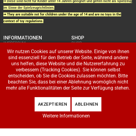
⇒ Diese sind nicht für Kinder unter 14 Jahren geeignet und gelten nicht als Spielzeug
im Sinne der Spielzeugrichtlinien.
⇒ They are suitable not for children under the age of 14 and are no toys in the
context of toy regulations.
INFORMATIONEN
SHOP
IMPRESSUM
SHOP
AGB UND
WARENKORB
KUNDENINFORMATIONEN
Wir nutzen Cookies auf unserer Website. Einige von ihnen
BESTELLUNGEN
WIDERRUFSRECHT
ADRESSE BEARBEITEN
sind essenziell für den Betrieb der Seite, während andere
DATENSCHUTZERKLÄRUNG
ZAHLUNG UND VERSAND
uns helfen, diese Website und die Nutzererfahrung zu
verbessern (Tracking Cookies). Sie können selbst
IHR KONTO
entscheiden, ob Sie die Cookies zulassen möchten. Bitte
LOGIN
beachten Sie, dass bei einer Ablehnung womöglich nicht
REGISTRIEREN
mehr alle Funktionalitäten der Seite zur Verfügung stehen.
Copyright © 2026 Modellbahnladen Klee GbR. Alle Rechte vorbehalten. Design:
AKZEPTIEREN
ABLEHNEN
BW-Media.tv
.
Weitere Informationen