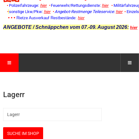
•
Polizeifahrzeuge:
hier
•
Feuerwehr/Rettungsdienste:
hier
•
Militärfahrzeu
•
sonstige Lkw/Pkw:
hier
•
Angebot-Restmenge
Teileservice:
hier
•
Einzel
• • •
Rietze Ausverkauf Restbestände:
hier
ANGEBOTE / Schnäppchen vom 07.-09. August 2026:
hier
Lagerr