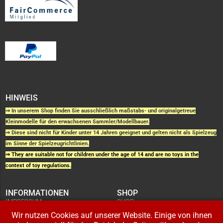
HINWEIS
⇒ In unserem Shop finden Sie ausschließlich maßstabs- und originalgetreue
Kleinmodelle für den erwachsenen Sammler/Modellbauer.
⇒ Diese sind nicht für Kinder unter 14 Jahren geeignet und gelten nicht als Spielzeug
im Sinne der Spielzeugrichtlinien.
⇒ They are suitable not for children under the age of 14 and are no toys in the
context of toy regulations.
INFORMATIONEN
SHOP
IMPRESSUM
SHOP
AGB UND
WARENKORB
KUNDENINFORMATIONEN
Wir nutzen Cookies auf unserer Website. Einige von ihnen
BESTELLUNGEN
WIDERRUFSRECHT