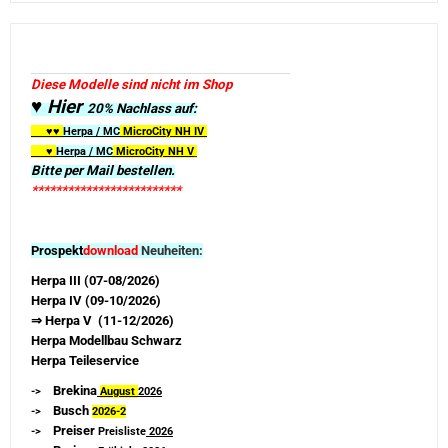
Diese Modelle sind nicht im Shop
♥ Hier
20% Nachlass auf:
♥♥
Herpa / MC
MicroCity
NH IV
♥
Herpa / MC
MicroCity NH V
Bitte per Mail bestellen.
*************************
Prospekt
download
Neuheiten:
Herpa III (07-08/2026)
Herpa IV (09-10/2026)
⇒ Herpa V (11-12/2026)
Herpa Modellbau Schwarz
Herpa Teileservice
Brekina
->
August
2026
Busch
->
2026-
2
Preiser
->
Preisliste
2026