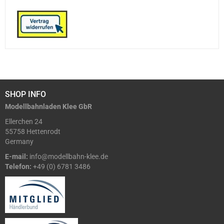
SHOP INFO
Modellbahnladen Klee GbR
Ellerchen 24
55758 Hettenrodt
Germany
E-mail:
info@modellbahn-klee.de
Telefon:
+49 (0) 6781 3486