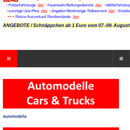
•
Polizeifahrzeuge:
hier
•
Feuerwehr/Rettungsdienste:
hier
•
Militärfahrzeu
•
sonstige Lkw/Pkw:
hier
•
Angebot-Restmenge
Teileservice:
hier
•
Einzel
• • •
Rietze Ausverkauf Restbestände:
hier
ANGEBOTE / Schnäppchen ab 1 Euro vom 07.-09. August
Automodelle