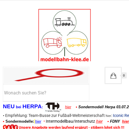
0
NEU
HERPA
bei
:
hier
•
Sondermodell Herpa 03.07.2
•
Empfehlung: Team-Busse zur Fußball-Weltmeisterschaft
:
Iconic Re
hier
•
Intermodellbau/Interschutz
hier
•
Sondermodelle:
hier
•
FDNY
hier
Unsere Angebote werden laufend ergänzt - stöbern lohnt sich !!!