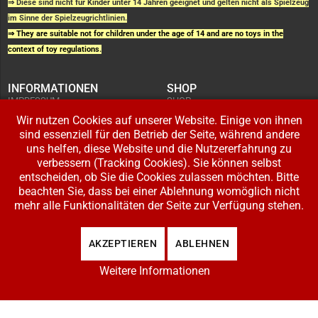
⇒ Diese sind nicht für Kinder unter 14 Jahren geeignet und gelten nicht als Spielzeug
im Sinne der Spielzeugrichtlinien.
⇒ They are suitable not for children under the age of 14 and are no toys in the
context of toy regulations.
INFORMATIONEN
SHOP
IMPRESSUM
SHOP
AGB UND
WARENKORB
KUNDENINFORMATIONEN
Wir nutzen Cookies auf unserer Website. Einige von ihnen
BESTELLUNGEN
WIDERRUFSRECHT
ADRESSE BEARBEITEN
sind essenziell für den Betrieb der Seite, während andere
DATENSCHUTZERKLÄRUNG
ZAHLUNG UND VERSAND
uns helfen, diese Website und die Nutzererfahrung zu
verbessern (Tracking Cookies). Sie können selbst
IHR KONTO
entscheiden, ob Sie die Cookies zulassen möchten. Bitte
LOGIN
beachten Sie, dass bei einer Ablehnung womöglich nicht
REGISTRIEREN
mehr alle Funktionalitäten der Seite zur Verfügung stehen.
Copyright © 2026 Modellbahnladen Klee GbR. Alle Rechte vorbehalten. Design:
AKZEPTIEREN
ABLEHNEN
BW-Media.tv
.
Weitere Informationen