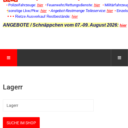
•
Polizeifahrzeuge:
hier
•
Feuerwehr/Rettungsdienste:
hier
•
Militärfahrzeu
•
sonstige Lkw/Pkw:
hier
•
Angebot-Restmenge
Teileservice:
hier
•
Einzel
• • •
Rietze Ausverkauf Restbestände:
hier
ANGEBOTE / Schnäppchen vom 07.-09. August 2026:
hier
Lagerr