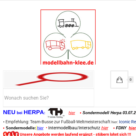
0
NEU
HERPA
bei
:
hier
•
Sondermodell Herpa 03.07.2
•
Empfehlung: Team-Busse zur Fußball-Weltmeisterschaft
:
Iconic Re
hier
•
Intermodellbau/Interschutz
hier
•
Sondermodelle:
hier
•
FDNY
hier
Unsere Angebote werden laufend ergänzt - stöbern lohnt sich !!!