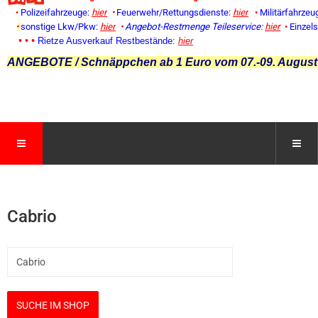
•
Polizeifahrzeuge:
hier
•
Feuerwehr/Rettungsdienste:
hier
•
Militärfahrzeu
•
sonstige Lkw/Pkw:
hier
•
Angebot-Restmenge
Teileservice:
hier
•
Einzel
• • •
Rietze Ausverkauf Restbestände:
hier
ANGEBOTE / Schnäppchen ab 1 Euro vom 07.-09. August
Cabrio