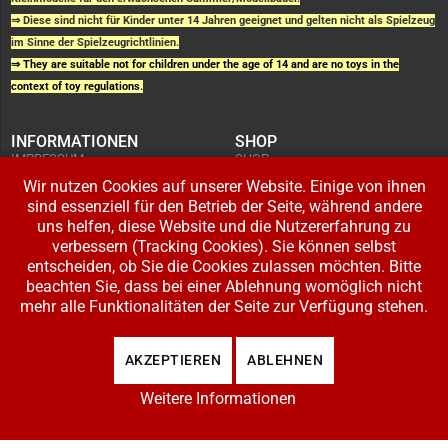
⇒ Diese sind nicht für Kinder unter 14 Jahren geeignet und gelten nicht als Spielzeug
im Sinne der Spielzeugrichtlinien.
⇒ They are suitable not for children under the age of 14 and are no toys in the
context of toy regulations.
INFORMATIONEN
SHOP
IMPRESSUM
SHOP
AGB UND
WARENKORB
KUNDENINFORMATIONEN
Wir nutzen Cookies auf unserer Website. Einige von ihnen
BESTELLUNGEN
WIDERRUFSRECHT
ADRESSE BEARBEITEN
sind essenziell für den Betrieb der Seite, während andere
DATENSCHUTZERKLÄRUNG
ZAHLUNG UND VERSAND
uns helfen, diese Website und die Nutzererfahrung zu
verbessern (Tracking Cookies). Sie können selbst
IHR KONTO
entscheiden, ob Sie die Cookies zulassen möchten. Bitte
LOGIN
beachten Sie, dass bei einer Ablehnung womöglich nicht
REGISTRIEREN
mehr alle Funktionalitäten der Seite zur Verfügung stehen.
Copyright © 2026 Modellbahnladen Klee GbR. Alle Rechte vorbehalten. Design:
AKZEPTIEREN
ABLEHNEN
BW-Media.tv
.
Weitere Informationen