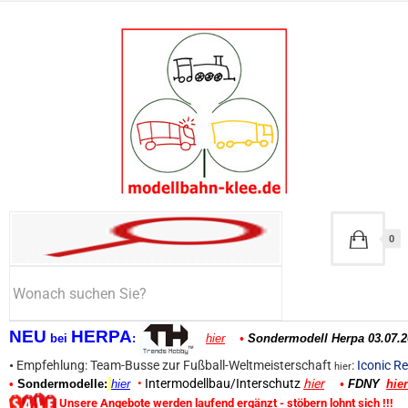
0
NEU
HERPA
bei
:
hier
•
Sondermodell Herpa 03.07.2
•
Empfehlung: Team-Busse zur Fußball-Weltmeisterschaft
:
Iconic Re
hier
•
Intermodellbau/Interschutz
hier
•
Sondermodelle:
hier
•
FDNY
hier
Unsere Angebote werden laufend ergänzt - stöbern lohnt sich !!!