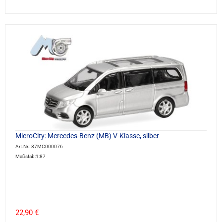
MicroCity: Mercedes-Benz (MB) V-Klasse, silber
Art.Nr.: 87MC000076
Maßstab:1:87
22,90 €