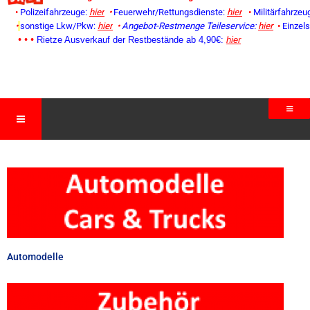
•
Polizeifahrzeuge:
hier
•
Feuerwehr/Rettungsdienste:
hier
•
Militärfahrzeu
•
sonstige Lkw/Pkw:
hier
•
Angebot-Restmenge
Teileservice:
hier
•
Einzel
• • •
Rietze Ausverkauf der Restbestände ab 4,90€:
hier
Automodelle