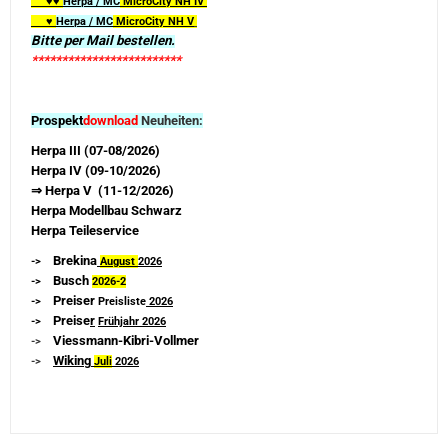
♥♥
Herpa / MC
MicroCity
NH IV
♥
Herpa / MC
MicroCity NH V
Bitte per Mail bestellen.
*************************
Prospekt
download
Neuheiten:
Herpa III (07-08/2026)
Herpa IV (09-10/2026)
⇒ Herpa V (11-12/2026)
Herpa Modellbau Schwarz
Herpa Teileservice
Brekina
->
August
2026
Busch
->
2026-
2
Preiser
->
Preisliste
2026
Preise
r
->
Frühjahr 2026
Viessmann-Kibri-Vollmer
->
Wiking
->
Juli
2026