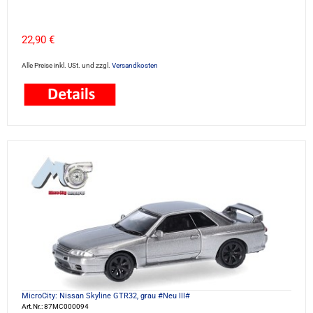
22,90 €
Alle Preise inkl. USt. und zzgl.
Versandkosten
MicroCity: Nissan Skyline GTR32, grau #Neu III#
Art.Nr.: 87MC000094