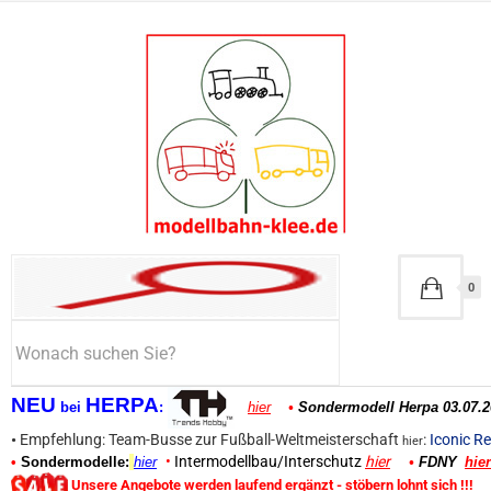
0
NEU
HERPA
bei
:
hier
•
Sondermodell Herpa 03.07.2
•
Empfehlung: Team-Busse zur Fußball-Weltmeisterschaft
:
Iconic Re
hier
•
Intermodellbau/Interschutz
hier
•
Sondermodelle:
hier
•
FDNY
hier
Unsere Angebote werden laufend ergänzt - stöbern lohnt sich !!!