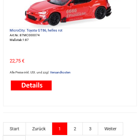
MicroCity: Toyota GT86, helles rot
Art.Nr.: 87MC000074
Maßstab:1:87
22,75 €
Alle Preise inkl. USt. und zzgl.
Versandkosten
Start
Zurück
1
2
3
Weiter