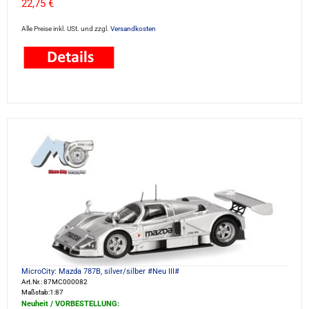
22,75 €
Alle Preise inkl. USt. und zzgl.
Versandkosten
MicroCity: Mazda 787B, silver/silber #Neu III#
Art.Nr.: 87MC000082
Maßstab:1:87
Neuheit / VORBESTELLUNG: