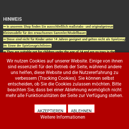
HINWEIS
⇒ In unserem Shop finden Sie ausschließlich maßstabs- und originalgetreue
Kleinmodelle für den erwachsenen Sammler/Modellbauer.
⇒ Diese sind nicht für Kinder unter 14 Jahren geeignet und gelten nicht als Spielzeug
im Sinne der Spielzeugrichtlinien.
⇒ They are suitable not for children under the age of 14 and are no toys in the
context of toy regulations.
Wir nutzen Cookies auf unserer Website. Einige von ihnen
sind essenziell für den Betrieb der Seite, während andere
uns helfen, diese Website und die Nutzererfahrung zu
INFORMATIONEN
SHOP
verbessern (Tracking Cookies). Sie können selbst
IMPRESSUM
SHOP
entscheiden, ob Sie die Cookies zulassen möchten. Bitte
AGB UND
WARENKORB
KUNDENINFORMATIONEN
BESTELLUNGEN
beachten Sie, dass bei einer Ablehnung womöglich nicht
WIDERRUFSRECHT
ADRESSE BEARBEITEN
DATENSCHUTZERKLÄRUNG
mehr alle Funktionalitäten der Seite zur Verfügung stehen.
ZAHLUNG UND VERSAND
IHR KONTO
AKZEPTIEREN
ABLEHNEN
LOGIN
Weitere Informationen
REGISTRIEREN