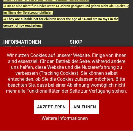
⇒ Diese sind nicht für Kinder unter 14 Jahren geeignet und gelten nicht als Spielzeug
im Sinne der Spielzeugrichtlinien.
⇒ They are suitable not for children under the age of 14 and are no toys in the
context of toy regulations.
INFORMATIONEN
SHOP
IMPRESSUM
SHOP
AGB UND
WARENKORB
KUNDENINFORMATIONEN
Wir nutzen Cookies auf unserer Website. Einige von ihnen
BESTELLUNGEN
WIDERRUFSRECHT
ADRESSE BEARBEITEN
sind essenziell für den Betrieb der Seite, während andere
DATENSCHUTZERKLÄRUNG
ZAHLUNG UND VERSAND
uns helfen, diese Website und die Nutzererfahrung zu
verbessern (Tracking Cookies). Sie können selbst
IHR KONTO
entscheiden, ob Sie die Cookies zulassen möchten. Bitte
LOGIN
beachten Sie, dass bei einer Ablehnung womöglich nicht
REGISTRIEREN
mehr alle Funktionalitäten der Seite zur Verfügung stehen.
Copyright © 2026 Modellbahnladen Klee GbR. Alle Rechte vorbehalten. Design:
AKZEPTIEREN
ABLEHNEN
BW-Media.tv
.
Weitere Informationen