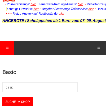
•
Polizeifahrzeuge:
hier
•
Feuerwehr/Rettungsdienste:
hier
•
Militärfahrzeu
•
sonstige Lkw/Pkw:
hier
•
Angebot-Restmenge
Teileservice:
hier
•
Einzel
• • •
Rietze Ausverkauf Restbestände:
hier
ANGEBOTE / Schnäppchen ab 1 Euro vom 07.-09. August
Basic