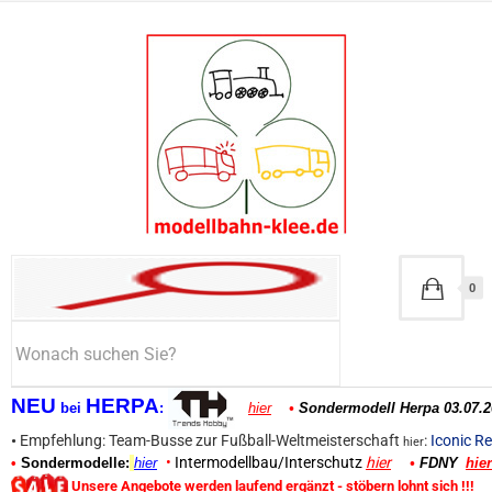
0
NEU
HERPA
bei
:
hier
•
Sondermodell Herpa 03.07.2
•
Empfehlung: Team-Busse zur Fußball-Weltmeisterschaft
:
Iconic Re
hier
•
Intermodellbau/Interschutz
hier
•
Sondermodelle:
hier
•
FDNY
hier
Unsere Angebote werden laufend ergänzt - stöbern lohnt sich !!!