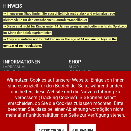
HINWEIS
⇒ In unserem Shop finden Sie ausschließlich maßstabs- und originalgetreue
Kleinmodelle für den erwachsenen Sammler/Modellbauer.
⇒ Diese sind nicht für Kinder unter 14 Jahren geeignet und gelten nicht als Spielzeug
im Sinne der Spielzeugrichtlinien.
⇒ They are suitable not for children under the age of 14 and are no toys in the
context of toy regulations.
INFORMATIONEN
SHOP
IMPRESSUM
SHOP
AGB UND
WARENKORB
KUNDENINFORMATIONEN
BESTELLUNGEN
WIDERRUFSRECHT
Wir nutzen Cookies auf unserer Website. Einige von ihnen
ADRESSE BEARBEITEN
DATENSCHUTZERKLÄRUNG
sind essenziell für den Betrieb der Seite, während andere
ZAHLUNG UND VERSAND
uns helfen, diese Website und die Nutzererfahrung zu
IHR KONTO
verbessern (Tracking Cookies). Sie können selbst
LOGIN
entscheiden, ob Sie die Cookies zulassen möchten. Bitte
REGISTRIEREN
beachten Sie, dass bei einer Ablehnung womöglich nicht
mehr alle Funktionalitäten der Seite zur Verfügung stehen.
Copyright © 2026 Modellbahnladen Klee GbR. Alle Rechte vorbehalten. Design:
BW-Media.tv
.
AKZEPTIEREN
ABLEHNEN