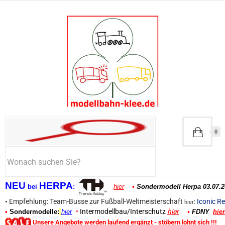
0
NEU
HERPA
bei
:
hier
•
Sondermodell Herpa 03.07.2
•
Empfehlung: Team-Busse zur Fußball-Weltmeisterschaft
:
Iconic Re
hier
•
Intermodellbau/Interschutz
hier
•
Sondermodelle:
hier
•
FDNY
hier
Unsere Angebote werden laufend ergänzt - stöbern lohnt sich !!!