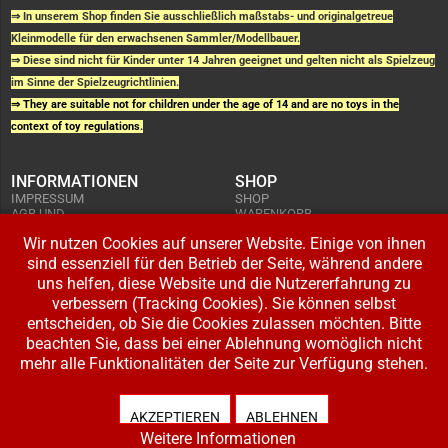
⇒ In unserem Shop finden Sie ausschließlich maßstabs- und originalgetreue
Kleinmodelle für den erwachsenen Sammler/Modellbauer.
⇒ Diese sind nicht für Kinder unter 14 Jahren geeignet und gelten nicht als Spielzeug
im Sinne der Spielzeugrichtlinien.
⇒ They are suitable not for children under the age of 14 and are no toys in the
context of toy regulations.
INFORMATIONEN
SHOP
IMPRESSUM
SHOP
AGB UND
WARENKORB
KUNDENINFORMATIONEN
BESTELLUNGEN
WIDERRUFSRECHT
Wir nutzen Cookies auf unserer Website. Einige von ihnen
ADRESSE BEARBEITEN
DATENSCHUTZERKLÄRUNG
sind essenziell für den Betrieb der Seite, während andere
ZAHLUNG UND VERSAND
uns helfen, diese Website und die Nutzererfahrung zu
IHR KONTO
verbessern (Tracking Cookies). Sie können selbst
LOGIN
entscheiden, ob Sie die Cookies zulassen möchten. Bitte
REGISTRIEREN
beachten Sie, dass bei einer Ablehnung womöglich nicht
mehr alle Funktionalitäten der Seite zur Verfügung stehen.
Copyright © 2026 Modellbahnladen Klee GbR. Alle Rechte vorbehalten. Design:
BW-Media.tv
.
AKZEPTIEREN
ABLEHNEN
Weitere Informationen