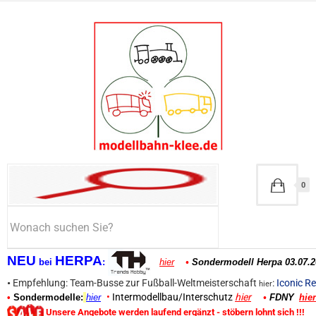
0
NEU
HERPA
bei
:
hier
•
Sondermodell Herpa 03.07.2
•
Empfehlung: Team-Busse zur Fußball-Weltmeisterschaft
:
Iconic Re
hier
•
Intermodellbau/Interschutz
hier
•
Sondermodelle:
hier
•
FDNY
hier
Unsere Angebote werden laufend ergänzt - stöbern lohnt sich !!!