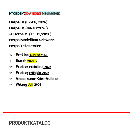
Prospekt
download
Neuheiten:
Herpa III (07-08/2026)
Herpa IV (09-10/2026)
⇒ Herpa V (11-12/2026)
Herpa Modellbau Schwarz
Herpa Teileservice
Brekina
->
August
2026
Busch
->
2026-
2
Preiser
->
Preisliste
2026
Preise
r
->
Frühjahr 2026
Viessmann-Kibri-Vollmer
->
Wiking
->
Juli
2026
PRODUKTKATALOG