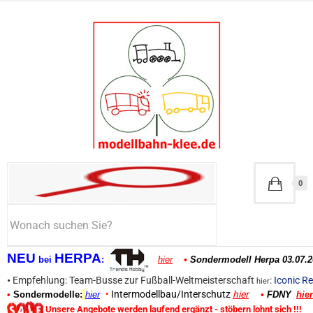
0
NEU
HERPA
bei
:
hier
•
Sondermodell Herpa 03.07.2
•
Empfehlung: Team-Busse zur Fußball-Weltmeisterschaft
:
Iconic Re
hier
•
Intermodellbau/Interschutz
hier
•
Sondermodelle:
hier
•
FDNY
hier
Unsere Angebote werden laufend ergänzt - stöbern lohnt sich !!!