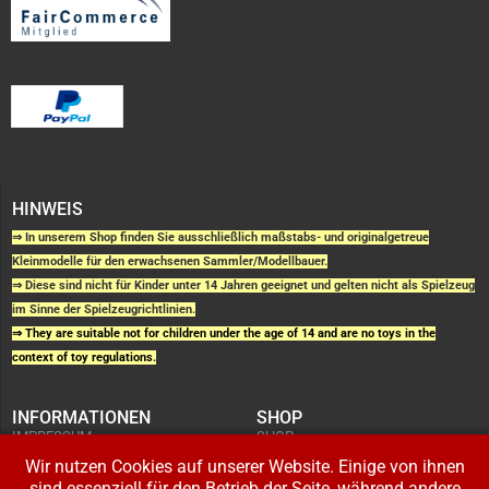
HINWEIS
⇒ In unserem Shop finden Sie ausschließlich maßstabs- und originalgetreue
Kleinmodelle für den erwachsenen Sammler/Modellbauer.
⇒ Diese sind nicht für Kinder unter 14 Jahren geeignet und gelten nicht als Spielzeug
im Sinne der Spielzeugrichtlinien.
⇒ They are suitable not for children under the age of 14 and are no toys in the
context of toy regulations.
INFORMATIONEN
SHOP
IMPRESSUM
SHOP
AGB UND
WARENKORB
KUNDENINFORMATIONEN
Wir nutzen Cookies auf unserer Website. Einige von ihnen
BESTELLUNGEN
WIDERRUFSRECHT
ADRESSE BEARBEITEN
sind essenziell für den Betrieb der Seite, während andere