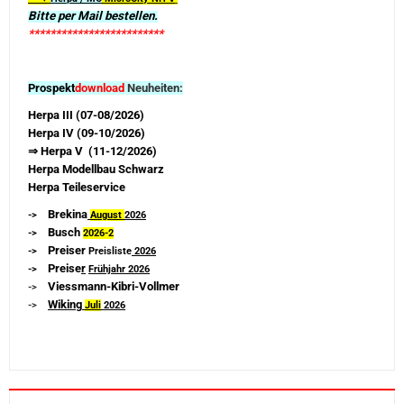
Bitte per Mail bestellen.
*************************
Prospekt
download
Neuheiten:
Herpa III (07-08/2026)
Herpa IV (09-10/2026)
⇒ Herpa V (11-12/2026)
Herpa Modellbau Schwarz
Herpa Teileservice
Brekina
->
August
2026
Busch
->
2026-
2
Preiser
->
Preisliste
2026
Preise
r
->
Frühjahr 2026
Viessmann-Kibri-Vollmer
->
Wiking
->
Juli
2026