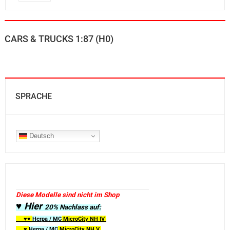
CARS & TRUCKS 1:87 (H0)
SPRACHE
Deutsch
Diese Modelle sind nicht im Shop
♥ Hier
20% Nachlass auf:
♥♥
Herpa / MC
MicroCity
NH IV
♥
Herpa / MC
MicroCity NH V