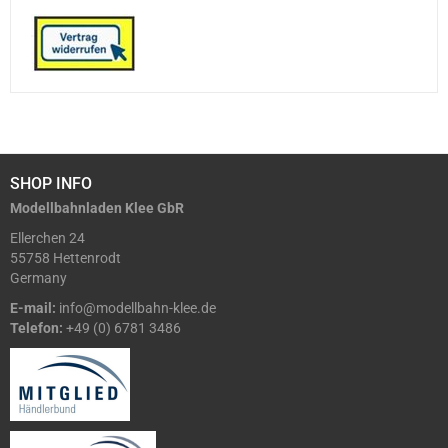
SHOP INFO
Modellbahnladen Klee GbR
Ellerchen 24
55758 Hettenrodt
Germany
E-mail:
info@modellbahn-klee.de
Telefon:
+49 (0) 6781 3486