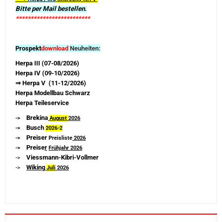
Bitte per Mail bestellen.
*************************
Prospekt
download
Neuheiten:
Herpa III (07-08/2026)
Herpa IV (09-10/2026)
⇒ Herpa V (11-12/2026)
Herpa Modellbau Schwarz
Herpa Teileservice
Brekina
->
August
2026
Busch
->
2026-
2
Preiser
->
Preisliste
2026
Preise
r
->
Frühjahr 2026
Viessmann-Kibri-Vollmer
->
Wiking
->
Juli
2026