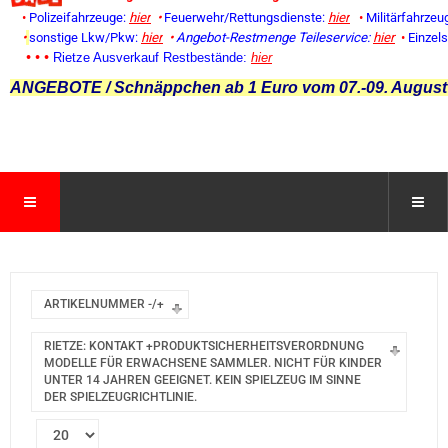
•
Polizeifahrzeuge:
hier
•
Feuerwehr/Rettungsdienste:
hier
•
Militärfahrzeu
•
sonstige Lkw/Pkw:
hier
•
Angebot-Restmenge
Teileservice:
hier
•
Einzel
• • •
Rietze Ausverkauf Restbestände:
hier
ANGEBOTE / Schnäppchen ab 1 Euro vom 07.-09. August
ARTIKELNUMMER -/+
RIETZE: KONTAKT +PRODUKTSICHERHEITSVERORDNUNG
MODELLE FÜR ERWACHSENE SAMMLER. NICHT FÜR KINDER
UNTER 14 JAHREN GEEIGNET. KEIN SPIELZEUG IM SINNE
DER SPIELZEUGRICHTLINIE.