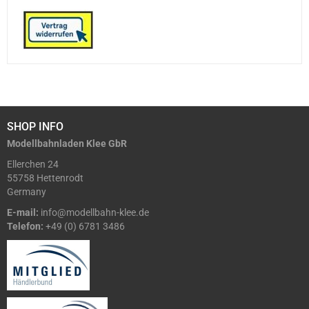
SHOP INFO
Modellbahnladen Klee GbR
Ellerchen 24
55758 Hettenrodt
Germany
E-mail:
info@modellbahn-klee.de
Telefon:
+49 (0) 6781 3486