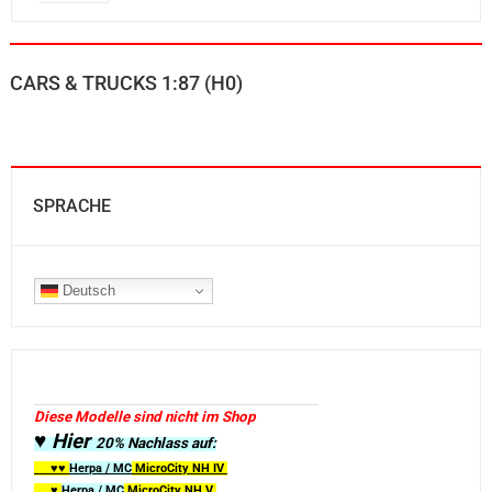
CARS & TRUCKS 1:87 (H0)
SPRACHE
Deutsch
Diese Modelle sind nicht im Shop
♥ Hier
20% Nachlass auf:
♥♥
Herpa / MC
MicroCity
NH IV
♥
Herpa / MC
MicroCity NH V