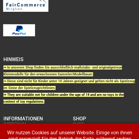
HINWEIS
⇒ In unserem Shop finden Sie ausschließlich maßstabs- und originalgetreue
Kleinmodelle für den erwachsenen Sammler/Modellbauer.
⇒ Diese sind nicht für Kinder unter 14 Jahren geeignet und gelten nicht als Spielzeug
im Sinne der Spielzeugrichtlinien.
⇒ They are suitable not for children under the age of 14 and are no toys in the
context of toy regulations.
INFORMATIONEN
SHOP
IMPRESSUM
SHOP
AGB UND
WARENKORB
KUNDENINFORMATIONEN
Wir nutzen Cookies auf unserer Website. Einige von ihnen
BESTELLUNGEN
WIDERRUFSRECHT
ADRESSE BEARBEITEN
sind essenziell für den Betrieb der Seite, während andere