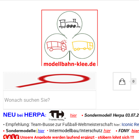
0
NEU
HERPA
bei
:
hier
•
Sondermodell Herpa 03.07.2
•
Empfehlung: Team-Busse zur Fußball-Weltmeisterschaft
:
Iconic Re
hier
•
Intermodellbau/Interschutz
hier
•
Sondermodelle:
hier
•
FDNY
hier
Unsere Angebote werden laufend ergänzt - stöbern lohnt sich !!!