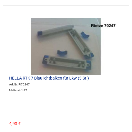
HELLA RTK 7 Blaulichtbalken für Lkw (3 St.)
Art.Nr.: Ri70247
Maßstab:1:87
4,90 €