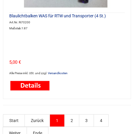
Blaulichtbalken WAS für RTW und Transporter (4 St.)
Art.Nr.: Ri70200
Maßstab:1:87
5,00 €
Alle Preise inkl. USt. und zzgl.
Versandkosten
Start
Zurück
1
2
3
4
Weiter
Ende