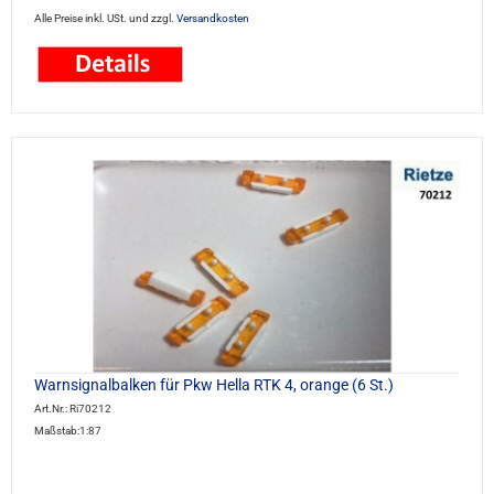
Alle Preise inkl. USt. und zzgl.
Versandkosten
Warnsignalbalken für Pkw Hella RTK 4, orange (6 St.)
Art.Nr.: Ri70212
Maßstab:1:87