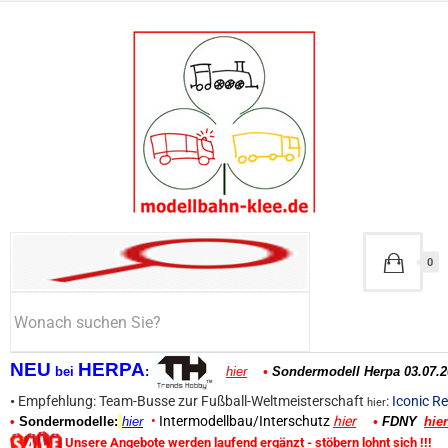
0
NEU
HERPA
bei
:
hier
•
Sondermodell Herpa 03.07.2
•
Empfehlung: Team-Busse zur Fußball-Weltmeisterschaft
:
Iconic Re
hier
•
Intermodellbau/Interschutz
hier
•
Sondermodelle:
hier
•
FDNY
hier
Unsere Angebote werden laufend ergänzt - stöbern lohnt sich !!!