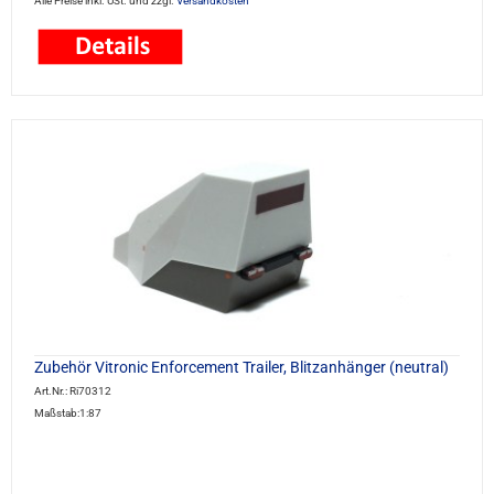
Alle Preise inkl. USt. und zzgl.
Versandkosten
Zubehör Vitronic Enforcement Trailer, Blitzanhänger (neutral)
Art.Nr.: Ri70312
Maßstab:1:87