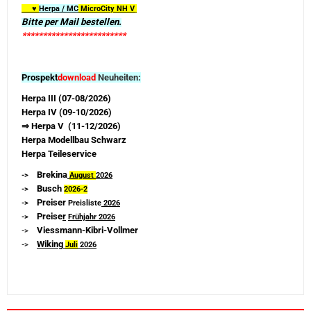
♥
Herpa / MC
MicroCity NH V
Bitte per Mail bestellen.
*************************
Prospekt
download
Neuheiten:
Herpa III (07-08/2026)
Herpa IV (09-10/2026)
⇒ Herpa V (11-12/2026)
Herpa Modellbau Schwarz
Herpa Teileservice
Brekina
->
August
2026
Busch
->
2026-
2
Preiser
->
Preisliste
2026
Preise
r
->
Frühjahr 2026
Viessmann-Kibri-Vollmer
->
Wiking
->
Juli
2026