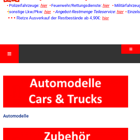
•
Polizeifahrzeuge:
hier
•
Feuerwehr/Rettungsdienste:
hier
•
Militärfahrzeu
•
sonstige Lkw/Pkw:
hier
•
Angebot-Restmenge
Teileservice:
hier
•
Einzel
• • •
Rietze Ausverkauf der Restbestände ab 4,90€:
hier
Automodelle