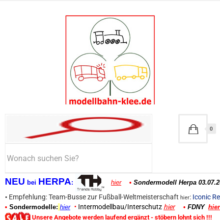
0
NEU
HERPA
bei
:
hier
•
Sondermodell Herpa 03.07.2
•
Empfehlung: Team-Busse zur Fußball-Weltmeisterschaft
:
Iconic Re
hier
•
Intermodellbau/Interschutz
hier
•
Sondermodelle:
hier
•
FDNY
hier
Unsere Angebote werden laufend ergänzt - stöbern lohnt sich !!!