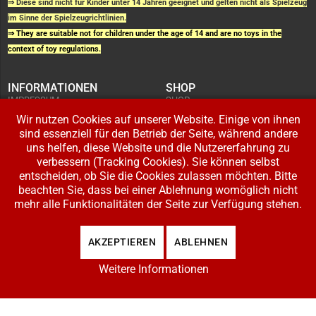
⇒ Diese sind nicht für Kinder unter 14 Jahren geeignet und gelten nicht als Spielzeug
im Sinne der Spielzeugrichtlinien.
⇒ They are suitable not for children under the age of 14 and are no toys in the
context of toy regulations.
INFORMATIONEN
SHOP
IMPRESSUM
SHOP
AGB UND
WARENKORB
KUNDENINFORMATIONEN
Wir nutzen Cookies auf unserer Website. Einige von ihnen
BESTELLUNGEN
WIDERRUFSRECHT
ADRESSE BEARBEITEN
sind essenziell für den Betrieb der Seite, während andere
DATENSCHUTZERKLÄRUNG
ZAHLUNG UND VERSAND
uns helfen, diese Website und die Nutzererfahrung zu
verbessern (Tracking Cookies). Sie können selbst
IHR KONTO
entscheiden, ob Sie die Cookies zulassen möchten. Bitte
LOGIN
beachten Sie, dass bei einer Ablehnung womöglich nicht
REGISTRIEREN
mehr alle Funktionalitäten der Seite zur Verfügung stehen.
Copyright © 2026 Modellbahnladen Klee GbR. Alle Rechte vorbehalten. Design:
AKZEPTIEREN
ABLEHNEN
BW-Media.tv
.
Weitere Informationen