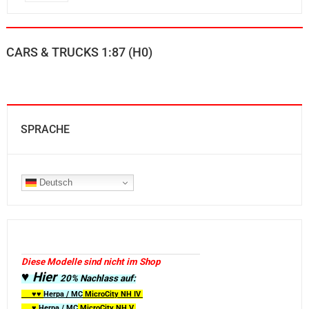
CARS & TRUCKS 1:87 (H0)
SPRACHE
Deutsch
Diese Modelle sind nicht im Shop
♥ Hier
20% Nachlass auf:
♥♥
Herpa / MC
MicroCity
NH IV
♥
Herpa / MC
MicroCity NH V