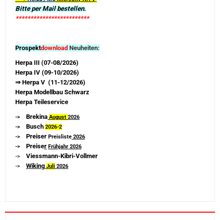
Bitte per Mail bestellen.
*************************
Prospekt
download
Neuheiten:
Herpa III (07-08/2026)
Herpa IV (09-10/2026)
⇒ Herpa V (11-12/2026)
Herpa Modellbau Schwarz
Herpa Teileservice
Brekina
->
August
2026
Busch
->
2026-
2
Preiser
->
Preisliste
2026
Preise
r
->
Frühjahr 2026
Viessmann-Kibri-Vollmer
->
Wiking
->
Juli
2026