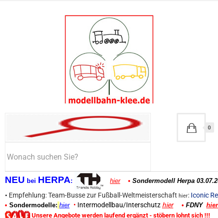
0
NEU
HERPA
bei
:
hier
•
Sondermodell Herpa 03.07.2
•
Empfehlung: Team-Busse zur Fußball-Weltmeisterschaft
:
Iconic Re
hier
•
Intermodellbau/Interschutz
hier
•
Sondermodelle:
hier
•
FDNY
hier
Unsere Angebote werden laufend ergänzt - stöbern lohnt sich !!!