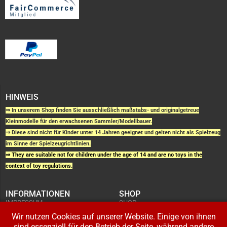
HINWEIS
⇒ In unserem Shop finden Sie ausschließlich maßstabs- und originalgetreue
Kleinmodelle für den erwachsenen Sammler/Modellbauer.
⇒ Diese sind nicht für Kinder unter 14 Jahren geeignet und gelten nicht als Spielzeug
im Sinne der Spielzeugrichtlinien.
⇒ They are suitable not for children under the age of 14 and are no toys in the
context of toy regulations.
INFORMATIONEN
SHOP
IMPRESSUM
SHOP
AGB UND
WARENKORB
KUNDENINFORMATIONEN
Wir nutzen Cookies auf unserer Website. Einige von ihnen
BESTELLUNGEN
WIDERRUFSRECHT
ADRESSE BEARBEITEN
sind essenziell für den Betrieb der Seite, während andere