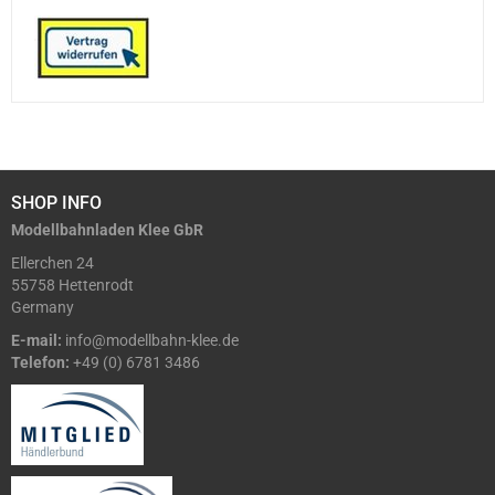
SHOP INFO
Modellbahnladen Klee GbR
Ellerchen 24
55758 Hettenrodt
Germany
E-mail:
info@modellbahn-klee.de
Telefon:
+49 (0) 6781 3486