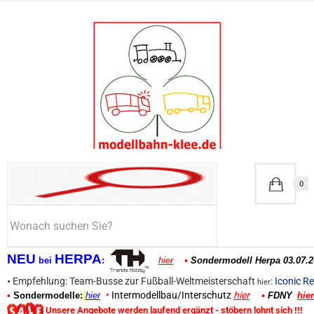
0
NEU
HERPA
bei
:
hier
•
Sondermodell Herpa 03.07.2
•
Empfehlung: Team-Busse zur Fußball-Weltmeisterschaft
:
Iconic Re
hier
•
Intermodellbau/Interschutz
hier
•
Sondermodelle:
hier
•
FDNY
hier
Unsere Angebote werden laufend ergänzt - stöbern lohnt sich !!!