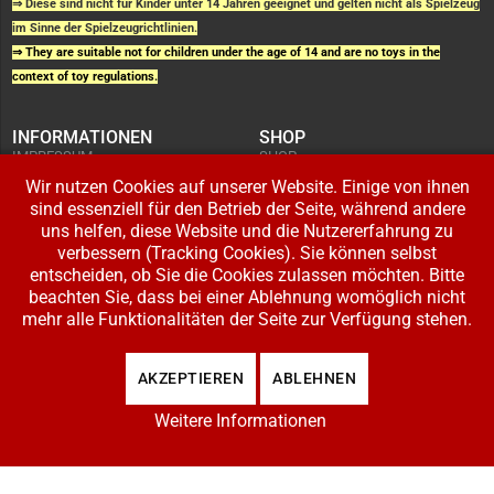
⇒ Diese sind nicht für Kinder unter 14 Jahren geeignet und gelten nicht als Spielzeug
im Sinne der Spielzeugrichtlinien.
⇒ They are suitable not for children under the age of 14 and are no toys in the
context of toy regulations.
INFORMATIONEN
SHOP
IMPRESSUM
SHOP
AGB UND
WARENKORB
KUNDENINFORMATIONEN
Wir nutzen Cookies auf unserer Website. Einige von ihnen
BESTELLUNGEN
WIDERRUFSRECHT
ADRESSE BEARBEITEN
sind essenziell für den Betrieb der Seite, während andere
DATENSCHUTZERKLÄRUNG
ZAHLUNG UND VERSAND
uns helfen, diese Website und die Nutzererfahrung zu
verbessern (Tracking Cookies). Sie können selbst
IHR KONTO
entscheiden, ob Sie die Cookies zulassen möchten. Bitte
LOGIN
beachten Sie, dass bei einer Ablehnung womöglich nicht
REGISTRIEREN
mehr alle Funktionalitäten der Seite zur Verfügung stehen.
Copyright © 2026 Modellbahnladen Klee GbR. Alle Rechte vorbehalten. Design:
AKZEPTIEREN
ABLEHNEN
BW-Media.tv
.
Weitere Informationen