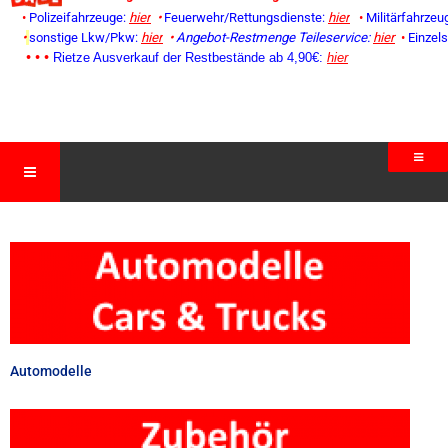
•
Polizeifahrzeuge:
hier
•
Feuerwehr/Rettungsdienste:
hier
•
Militärfahrzeu
•
sonstige Lkw/Pkw:
hier
•
Angebot-Restmenge
Teileservice:
hier
•
Einzel
• • •
Rietze Ausverkauf der Restbestände ab 4,90€:
hier
Automodelle