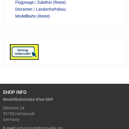
Flugzeuge / Zubehör (Reste)
Dioramen / Landschaftsbau
Modellbahn (Reste)
SHOP INFO
Modellbahnladen Klee GbR
Ellerchen 24
55758 Hettenrodt
Germany
E-mail:
info@modellbahn-klee.de