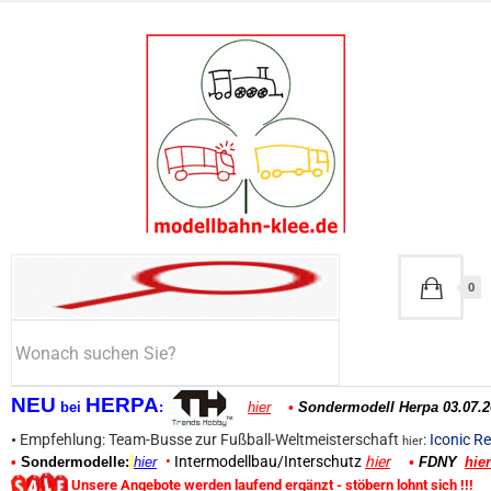
0
NEU
HERPA
bei
:
hier
•
Sondermodell Herpa 03.07.2
•
Empfehlung: Team-Busse zur Fußball-Weltmeisterschaft
:
Iconic Re
hier
•
Intermodellbau/Interschutz
hier
•
Sondermodelle:
hier
•
FDNY
hier
Unsere Angebote werden laufend ergänzt - stöbern lohnt sich !!!