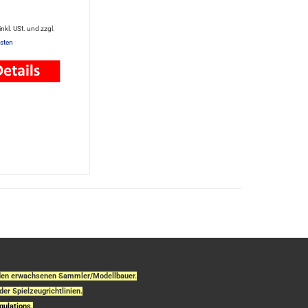
 inkl. USt. und zzgl.
sten
r den erwachsenen Sammler/Modellbauer.
der Spielzeugrichtlinien.
gulations.