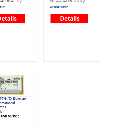
 inkl. USt. und zzgl.
Alle Preise inkl. USt. und zzgl.
sten
Versandkosten
TT/N/Z/ Elektronik
Bremsmodul
e5232
le
/ UVP 58,950€