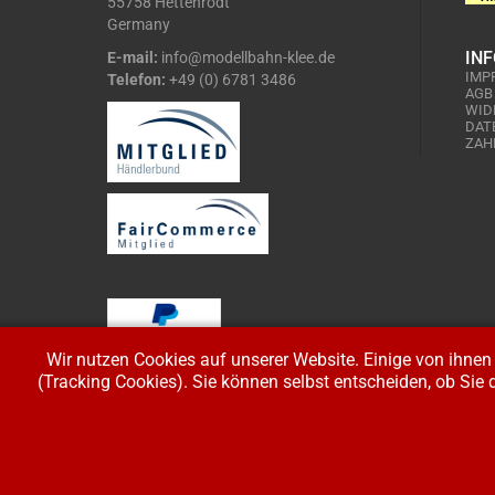
55758 Hettenrodt
Germany
IN
E-mail:
info@modellbahn-klee.de
IMP
Telefon:
+49 (0) 6781 3486
AGB
WID
DAT
ZAH
Wir nutzen Cookies auf unserer Website. Einige von ihnen 
(Tracking Cookies). Sie können selbst entscheiden, ob Sie 
Copyright © 2026 Modellbahnladen Klee GbR. Alle Rechte vorbeh