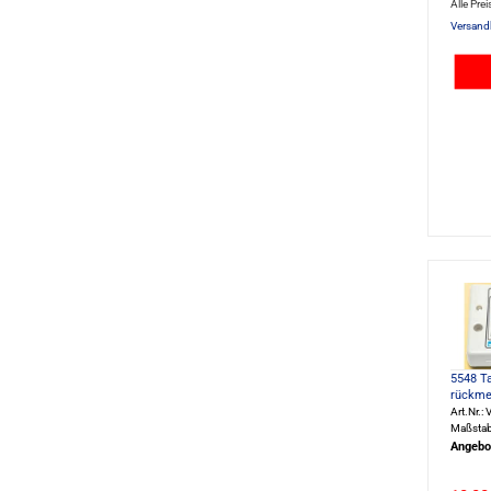
Alle Prei
Versand
5548 Ta
rückmel
Art.Nr.:
Maßstab:
Angebo