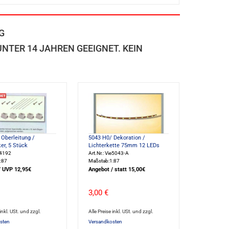
G
TER 14 JAHREN GEEIGNET. KEIN
Oberleitung /
5043 H0/ Dekoration /
er, 5 Stück
Lichterkette 75mm 12 LEDs
e4192
Art.Nr.: Vie5043-A
:87
Maßstab:1:87
/ UVP 12,95€
Angebot / statt 15,00€
3,00 €
 inkl. USt. und zzgl.
Alle Preise inkl. USt. und zzgl.
sten
Versandkosten