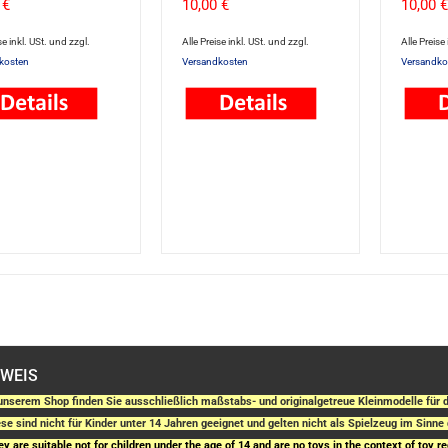
 €
10,00 €
10,00 €
se inkl. USt. und zzgl.
Alle Preise inkl. USt. und zzgl.
Alle Preise
kosten
Versandkosten
Versandko
NWEIS
unserem Shop finden Sie ausschließlich maßstabs- und originalgetreue Kleinmodelle fü
se sind nicht für Kinder unter 14 Jahren geeignet und gelten nicht als Spielzeug im Sinne 
y are suitable not for children under the age of 14 and are no toys in the context of toy re