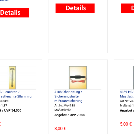
kosten
0/ Leuchten /
4188 Oberleitung /
4189 H0/ 
mastleuchte 2flammig
Sicherungshalter
Mastfuß, 
m.Ersatzsicherung
 Vie6390
Art.Nr.: Vi
:1:87
Art.Nr.: Vie4188
Maßstab:1
Maßstab:alle
t / UVP 34,50€
Angebot 
Angebot / UVP 7,50€
€
5,00 €
3,00 €