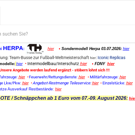
HERPA
ei
:
hier
•
Sondermodell Herpa 03.07.2026:
hier
ung: Team-Busse zur Fußball-Weltmeisterschaft
:
Iconic Replicas
hier
•
Intermodellbau/Interschutz
hier
odelle:
hier
•
FDNY
hier
Unsere Angebote werden laufend ergänzt - stöbern lohnt sich !!!
fahrzeuge:
hier
•
Feuerwehr/Rettungsdienste:
hier
•
Militärfahrzeuge:
hier
ge Lkw/Pkw:
hier
•
Angebot-Restmenge
Teileservice:
hier
•
Einzelstücke:
hier
etze Ausverkauf Restbestände:
hier
TE / Schnäppchen ab 1 Euro vom 07.-09. August 2026:
hie