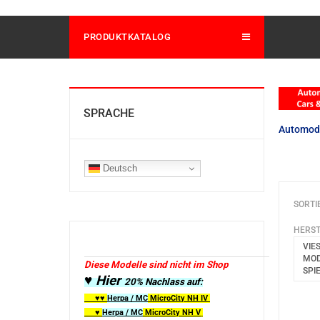
PRODUKTKATALOG
SPRACHE
Automod
Deutsch
SORTI
HERST
VIE
MOD
Diese Modelle sind nicht im Shop
SPI
♥ Hier
20% Nachlass auf:
♥♥
Herpa / MC
MicroCity
NH IV
♥
Herpa / MC
MicroCity NH V