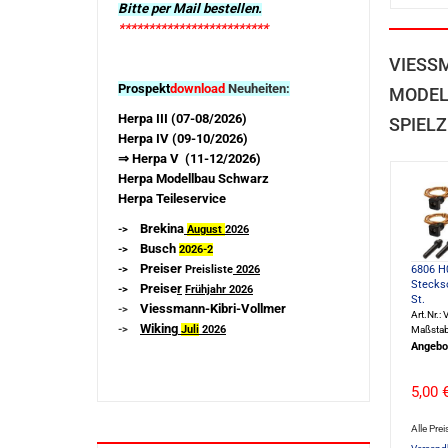
Bitte per Mail bestellen.
*************************
VIESS
Prospekt
download
Neuheiten:
MODEL
Herpa III (07-08/2026)
SPIELZ
Herpa IV (09-10/2026)
⇒ Herpa V (11-12/2026)
Herpa Modellbau Schwarz
Herpa Teileservice
Brekina
->
August
2026
Busch
->
2026-
2
Preiser
6806 H
->
Preisliste
2026
Steckso
Preise
r
->
Frühjahr 2026
St.
Viessmann-Kibri-Vollmer
->
Art.Nr.:
Wiking
->
Juli
2026
Maßstab
Angebo
5,00 
Alle Prei