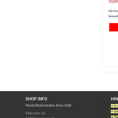
10,00
Alle Prei
Versand
SHOP INFO
HI
Modellbahnladen Klee GbR
⇒ In 
⇒ Die
Ellerchen 24
⇒ The