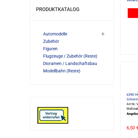
Versand
PRODUKTKATALOG
Automodelle
Zubehör
Figuren
Flugzeuge / Zubehör (Reste)
Dioramen / Landschaftsbau
Modellbahn (Reste)
6390 H
Gitter
Art.Nr.:
Maßstab
Angebo
6,50 