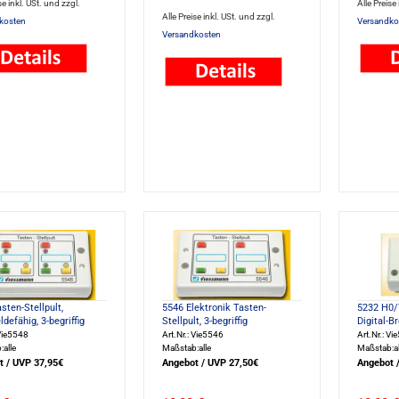
se inkl. USt. und zzgl.
Alle Preise
Alle Preise inkl. USt. und zzgl.
kosten
Versandko
Versandkosten
sten-Stellpult,
5546 Elektronik Tasten-
5232 H0/
defähig, 3-begriffig
Stellpult, 3-begriffig
Digital-
 Vie5548
Art.Nr.: Vie5546
Art.Nr.: Vi
alle
Maßstab:alle
Maßstab:al
t / UVP 37,95€
Angebot / UVP 27,50€
Angebot 