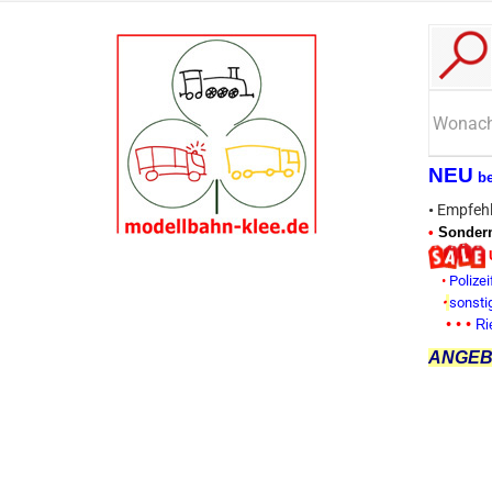
NEU
b
•
Empfehl
•
Sonderm
•
Polizei
•
sonsti
• • •
Ri
ANGEBO