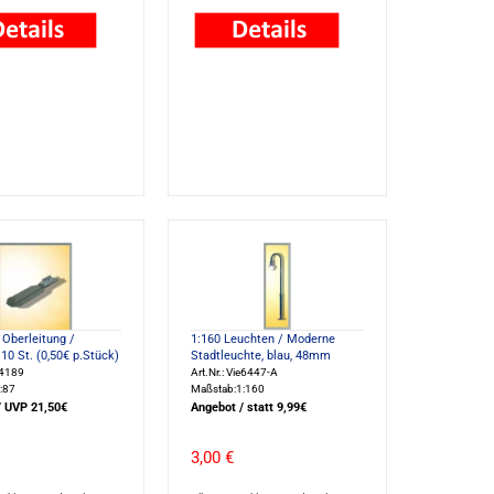
Oberleitung /
1:160 Leuchten / Moderne
10 St. (0,50€ p.Stück)
Stadtleuchte, blau, 48mm
e4189
Art.Nr.: Vie6447-A
:87
Maßstab:1:160
/ UVP 21,50€
Angebot / statt 9,99€
3,00 €