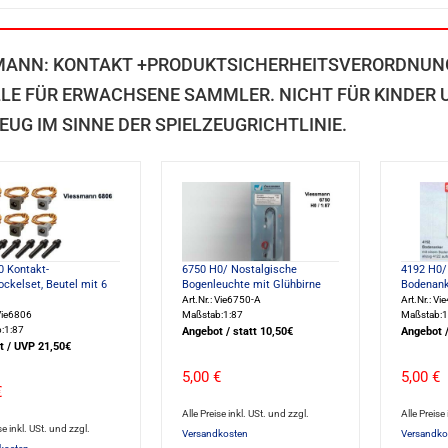
MANN: KONTAKT +PRODUKTSICHERHEITSVERORDNUN
LE FÜR ERWACHSENE SAMMLER. NICHT FÜR KINDER UN
EUG IM SINNE DER SPIELZEUGRICHTLINIE.
0 Kontakt-
6750 H0/ Nostalgische
4192 H0/ 
ckelset, Beutel mit 6
Bogenleuchte mit Glühbirne
Bodenank
Art.Nr.: Vie6750-A
Art.Nr.: Vi
 Vie6806
Maßstab:1:87
Maßstab:1
:1:87
Angebot / statt 10,50€
Angebot 
t / UVP 21,50€
5,00 €
5,00 €
€
Alle Preise inkl. USt. und zzgl.
Alle Preise
se inkl. USt. und zzgl.
Versandkosten
Versandko