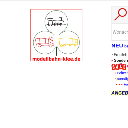
NEU
b
•
Empfehl
•
Sonderm
•
Polizei
•
sonsti
• • •
Ri
ANGEBO