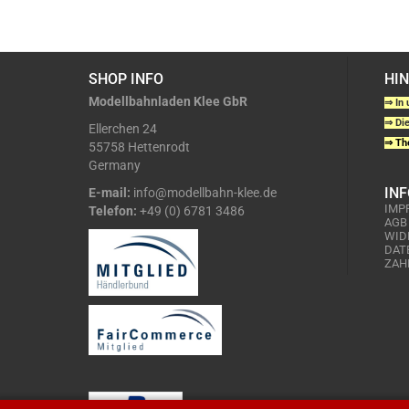
SHOP INFO
HI
Modellbahnladen Klee GbR
⇒ In 
⇒ Die
Ellerchen 24
⇒ The
55758 Hettenrodt
Germany
IN
E-mail:
info@modellbahn-klee.de
IMP
Telefon:
+49 (0) 6781 3486
AGB
WID
DAT
ZAH