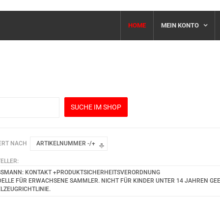
HOME
MEIN KONTO
c
ERT NACH
ARTIKELNUMMER -/+
ELLER:
SSMANN: KONTAKT +PRODUKTSICHERHEITSVERORDNUNG
ELLE FÜR ERWACHSENE SAMMLER. NICHT FÜR KINDER UNTER 14 JAHREN GEEIG
ELZEUGRICHTLINIE.