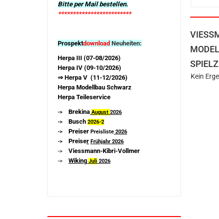
Bitte per Mail bestellen.
*************************
VIESS
Prospekt
download
Neuheiten:
MODEL
Herpa III (07-08/2026)
SPIELZ
Herpa IV (09-10/2026)
Kein Erge
⇒ Herpa V (11-12/2026)
Herpa Modellbau Schwarz
Herpa Teileservice
Brekina
->
August
2026
Busch
->
2026-
2
Preiser
->
Preisliste
2026
Preise
r
->
Frühjahr 2026
Viessmann-Kibri-Vollmer
->
Wiking
->
Juli
2026