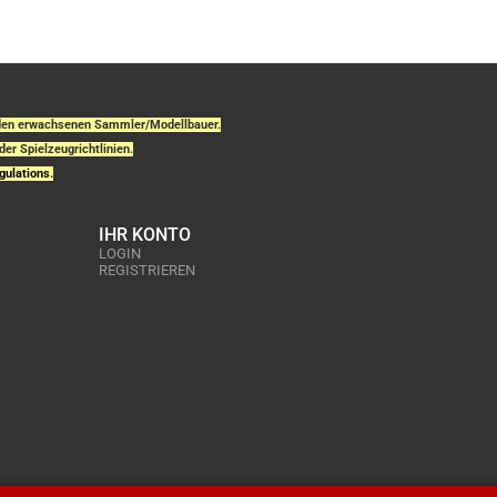
r den erwachsenen Sammler/Modellbauer.
der Spielzeugrichtlinien.
gulations.
IHR KONTO
LOGIN
REGISTRIEREN