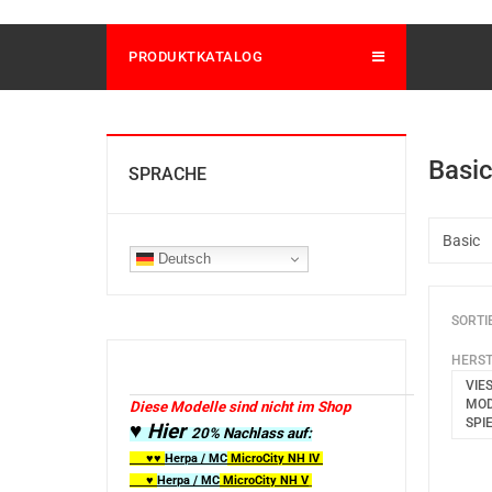
PRODUKTKATALOG
Basi
SPRACHE
Deutsch
SORTI
HERST
VIE
MOD
Diese Modelle sind nicht im Shop
SPI
♥ Hier
20% Nachlass auf:
♥♥
Herpa / MC
MicroCity
NH IV
♥
Herpa / MC
MicroCity NH V