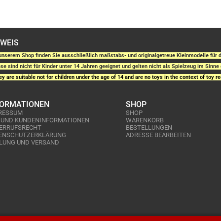
NWEIS
unserem Shop finden Sie ausschließlich maßstabs- und originalgetreue Kleinmodelle fü
se sind nicht für Kinder unter 14 Jahren geeignet und gelten nicht als Spielzeug im Sinne 
y are suitable not for children under the age of 14 and are no toys in the context of toy re
FORMATIONEN
SHOP
RESSUM
SHOP
 UND KUNDENINFORMATIONEN
WARENKORB
ERRUFSRECHT
BESTELLUNGEN
ENSCHUTZERKLÄRUNG
ADRESSE BEARBEITEN
LUNG UND VERSAND