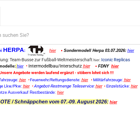
HERPA
ei
:
hier
•
Sondermodell Herpa 03.07.2026:
hier
ung: Team-Busse zur Fußball-Weltmeisterschaft
:
Iconic Replicas
hier
•
Intermodellbau/Interschutz
hier
odelle:
hier
•
FDNY
hier
Unsere Angebote werden laufend ergänzt - stöbern lohnt sich !!!
fahrzeuge:
hier
•
Feuerwehr/Rettungsdienste:
hier
•
Militärfahrzeuge:
hier
ge Lkw/Pkw:
hier
•
Angebot-Restmenge
Teileservice:
hier
•
Einzelstücke:
hier
etze Ausverkauf Restbestände:
hier
TE / Schnäppchen vom 07.-09. August 2026:
hier