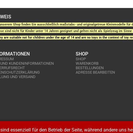
NWEIS
unserem Shop finden Sie ausschließlich maßstabs- und originalgetreue Kleinmodelle fü
se sind nicht für Kinder unter 14 Jahren geeignet und gelten nicht als Spielzeug im Sinne 
y are suitable not for children under the age of 14 and are no toys in the context of toy re
FORMATIONEN
SHOP
RESSUM
SHOP
 UND KUNDENINFORMATIONEN
WARENKORB
ERRUFSRECHT
BESTELLUNGEN
ENSCHUTZERKLÄRUNG
ADRESSE BEARBEITEN
LUNG UND VERSAND
sind essenziell für den Betrieb der Seite, während andere uns h