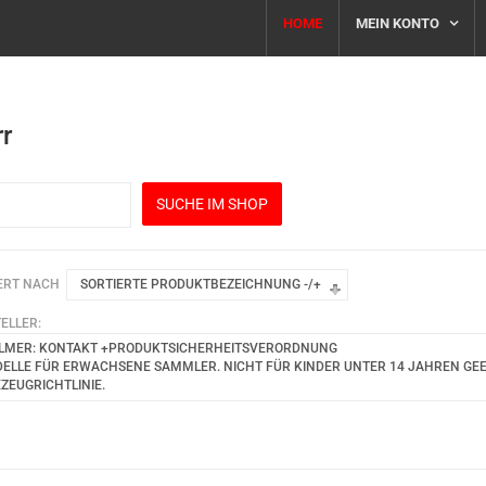
HOME
MEIN KONTO
r
ERT NACH
SORTIERTE PRODUKTBEZEICHNUNG -/+
ELLER:
LMER: KONTAKT +PRODUKTSICHERHEITSVERORDNUNG
ELLE FÜR ERWACHSENE SAMMLER. NICHT FÜR KINDER UNTER 14 JAHREN GEEIG
EZEUGRICHTLINIE.