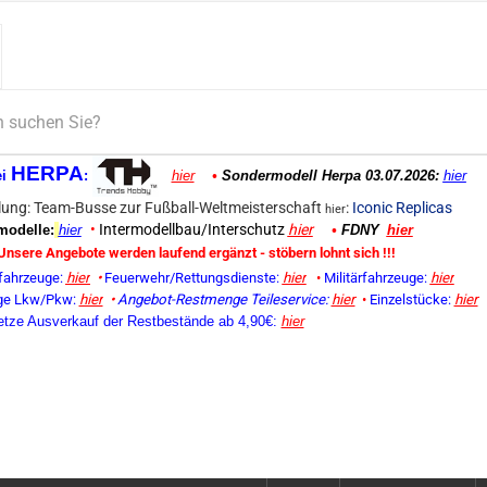
HERPA
ei
:
hier
•
Sondermodell Herpa 03.07.2026:
hier
ung: Team-Busse zur Fußball-Weltmeisterschaft
:
Iconic Replicas
hier
•
Intermodellbau/Interschutz
hier
odelle:
hier
•
FDNY
hier
Unsere Angebote werden laufend ergänzt - stöbern lohnt sich !!!
fahrzeuge:
hier
•
Feuerwehr/Rettungsdienste:
hier
•
Militärfahrzeuge:
hier
ge Lkw/Pkw:
hier
•
Angebot-Restmenge
Teileservice:
hier
•
Einzelstücke:
hier
etze Ausverkauf der Restbestände ab 4,90€:
hier