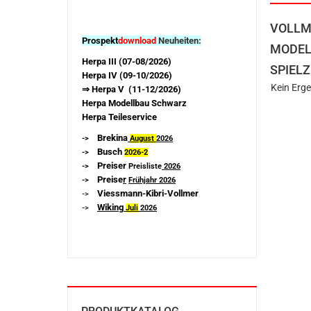
VOLLM
Prospekt
download
Neuheiten:
MODEL
Herpa III (07-08/2026)
SPIELZ
Herpa IV (09-10/2026)
Kein Erge
⇒ Herpa V (11-12/2026)
Herpa Modellbau Schwarz
Herpa Teileservice
Brekina
->
August
2026
Busch
->
2026-
2
Preiser
->
Preisliste
2026
Preise
r
->
Frühjahr 2026
Viessmann-Kibri-Vollmer
->
Wiking
->
Juli
2026