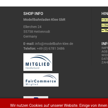
SHOP INFO
HI
Modellbahnladen Klee GbR
⇒ In 
⇒ Die
Ellerchen 24
⇒ The
55758 Hettenrodt
Germany
IN
E-mail:
info@modellbahn-klee.de
IMP
Telefon:
+49 (0) 6781 3486
AGB
WID
DAT
ZAH
Wir nutzen Cookies auf unserer Website. Einige von ihnen 