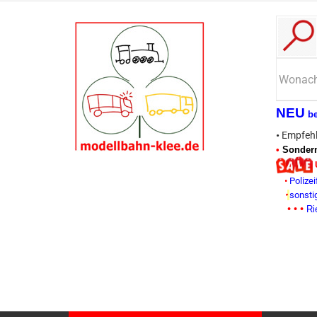
NEU
b
•
Empfehl
•
Sonderm
•
Polizei
•
sonsti
• • •
Ri