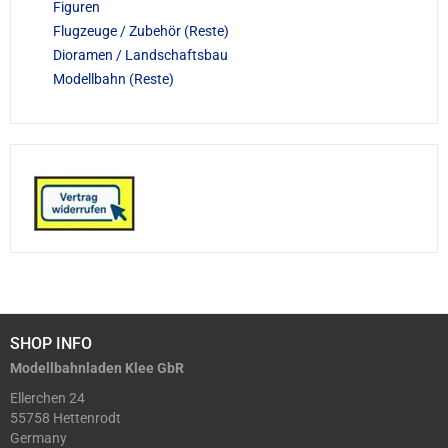
Figuren
Flugzeuge / Zubehör (Reste)
Dioramen / Landschaftsbau
Modellbahn (Reste)
SHOP INFO
Modellbahnladen Klee GbR
Ellerchen 24
55758 Hettenrodt
Germany