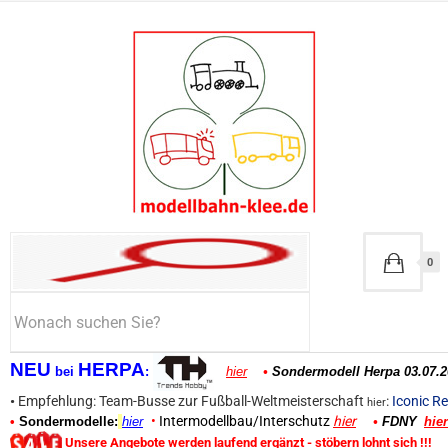
0
NEU
HERPA
bei
:
hier
•
Sondermodell Herpa 03.07.2
•
Empfehlung: Team-Busse zur Fußball-Weltmeisterschaft
:
Iconic Re
hier
•
Intermodellbau/Interschutz
hier
•
Sondermodelle:
hier
•
FDNY
hier
Unsere Angebote werden laufend ergänzt - stöbern lohnt sich !!!