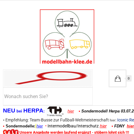
0
NEU
HERPA
bei
:
hier
•
Sondermodell Herpa 03.07.2
•
Empfehlung: Team-Busse zur Fußball-Weltmeisterschaft
:
Iconic Re
hier
•
Intermodellbau/Interschutz
hier
•
Sondermodelle:
hier
•
FDNY
hier
Unsere Angebote werden laufend ergänzt - stöbern lohnt sich !!!