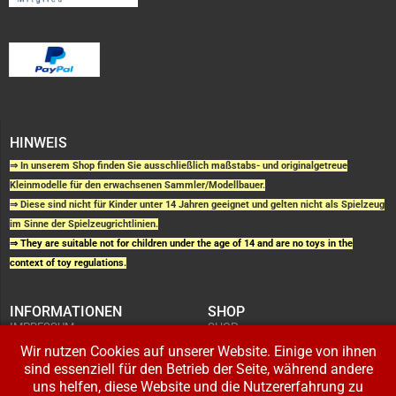
HINWEIS
⇒ In unserem Shop finden Sie ausschließlich maßstabs- und originalgetreue
Kleinmodelle für den erwachsenen Sammler/Modellbauer.
⇒ Diese sind nicht für Kinder unter 14 Jahren geeignet und gelten nicht als Spielzeug
im Sinne der Spielzeugrichtlinien.
⇒ They are suitable not for children under the age of 14 and are no toys in the
context of toy regulations.
INFORMATIONEN
SHOP
IMPRESSUM
SHOP
AGB UND
WARENKORB
KUNDENINFORMATIONEN
Wir nutzen Cookies auf unserer Website. Einige von ihnen
BESTELLUNGEN
WIDERRUFSRECHT
ADRESSE BEARBEITEN
sind essenziell für den Betrieb der Seite, während andere
DATENSCHUTZERKLÄRUNG
ZAHLUNG UND VERSAND
uns helfen, diese Website und die Nutzererfahrung zu