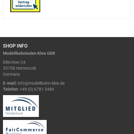
SHOP INFO
Modellbahnladen Klee GbR
Ellerchen 24
55758 Hettenrodt
Germany
E-mail:
info@modellbahn-klee.de
Telefon:
+49 (0) 6781 3486