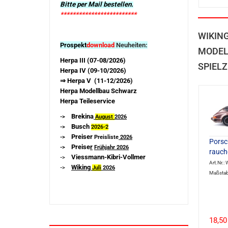
Bitte per Mail bestellen.
*************************
WIKIN
Prospekt
download
Neuheiten:
MODEL
Herpa III (07-08/2026)
SPIELZ
Herpa IV (09-10/2026)
⇒ Herpa V (11-12/2026)
Herpa Modellbau Schwarz
Herpa Teileservice
Brekina
->
August
2026
Busch
->
2026-
2
Preiser
->
Preisliste
2026
Porsc
Preise
r
->
Frühjahr 2026
rauch
Viessmann-Kibri-Vollmer
->
Art.Nr.:
Wiking
->
Juli
2026
Maßstab
18,50