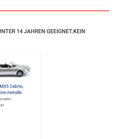
NTER 14 JAHREN GEEIGNET.KEIN
MX5 Cabrio,
one metallic
ik018807
:87