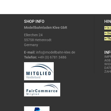
SHOP INFO
HI
Modellbahnladen Klee GbR
⇒ In 
⇒ Die
Ellerchen 24
⇒ The
55758 Hettenrodt
Germany
IN
E-mail:
info@modellbahn-klee.de
IMP
Telefon:
+49 (0) 6781 3486
AGB
WID
DAT
ZAH