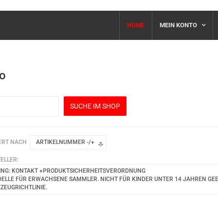
HOME
MEIN KONTO
o
ERT NACH
ARTIKELNUMMER -/+
ELLER:
ING: KONTAKT +PRODUKTSICHERHEITSVERORDNUNG
ELLE FÜR ERWACHSENE SAMMLER. NICHT FÜR KINDER UNTER 14 JAHREN GEEIG
EZEUGRICHTLINIE.