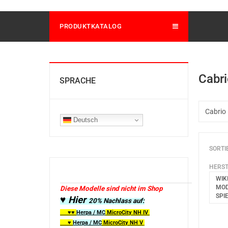
PRODUKTKATALOG
Cabri
SPRACHE
Deutsch
SORTI
HERST
WIK
MOD
Diese Modelle sind nicht im Shop
SPI
♥ Hier
20% Nachlass auf:
♥♥
Herpa / MC
MicroCity
NH IV
♥
Herpa / MC
MicroCity NH V