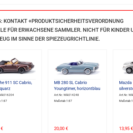
G: KONTAKT +PRODUKTSICHERHEITSVERORDNUNG
LE FÜR ERWACHSENE SAMMLER. NICHT FÜR KINDER U
EUG IM SINNE DER SPIEZEUGRICHTLINIE.
he 911 SC Cabrio,
MB 280 SL Cabrio
Mazda 
quarz
Youngtimer, horizontblau
silverst
 Wik016204
Art.Nr.: Wik014248
Art.Nr.: W
:1:87
Maßstab:1:87
Maßstab:1
 €
20,00 €
13,95 €