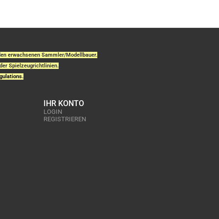
r den erwachsenen Sammler/Modellbauer.
der Spielzeugrichtlinien.
gulations.
IHR KONTO
LOGIN
REGISTRIEREN