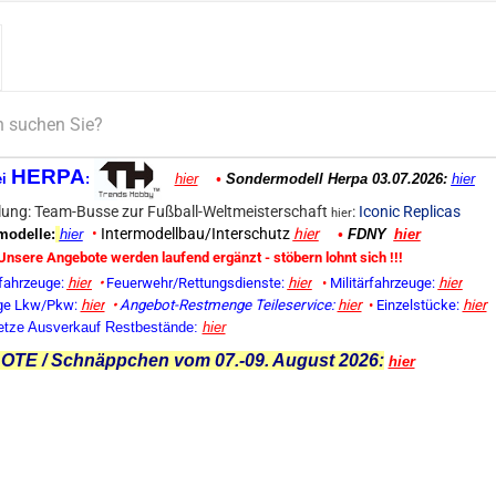
HERPA
ei
:
hier
•
Sondermodell Herpa 03.07.2026:
hier
ung: Team-Busse zur Fußball-Weltmeisterschaft
:
Iconic Replicas
hier
•
Intermodellbau/Interschutz
hier
odelle:
hier
•
FDNY
hier
Unsere Angebote werden laufend ergänzt - stöbern lohnt sich !!!
fahrzeuge:
hier
•
Feuerwehr/Rettungsdienste:
hier
•
Militärfahrzeuge:
hier
ge Lkw/Pkw:
hier
•
Angebot-Restmenge
Teileservice:
hier
•
Einzelstücke:
hier
etze Ausverkauf Restbestände:
hier
TE / Schnäppchen vom 07.-09. August 2026:
hier