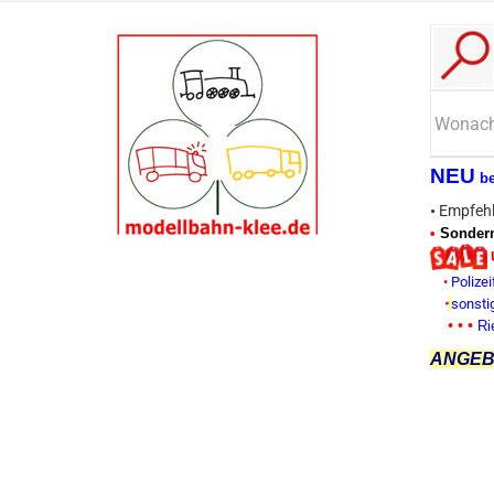
NEU
b
•
Empfehl
•
Sonderm
•
Polizei
•
sonsti
• • •
Ri
ANGEBO