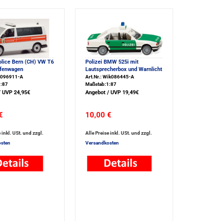
olice Bern (CH) VW T6
Polizei BMW 525i mit
ifenwagen
Lautsprecherbox und Warnlicht
He096911-A
Art.Nr.: Wik086445-A
:87
Maßstab:1:87
/ UVP 24,95€
Angebot / UVP 19,49€
€
10,00 €
 inkl. USt. und zzgl.
Alle Preise inkl. USt. und zzgl.
sten
Versandkosten