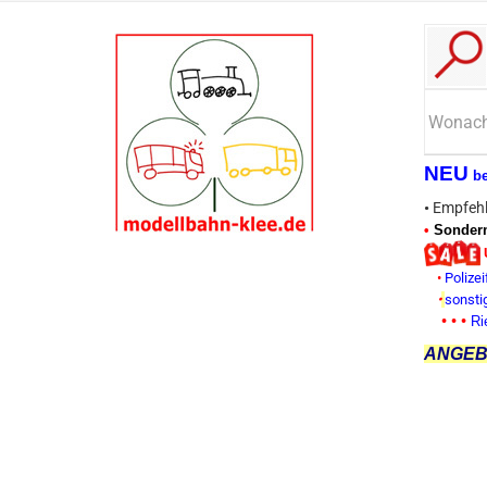
NEU
b
•
Empfehl
•
Sonderm
•
Polizei
•
sonsti
• • •
Ri
ANGEBO