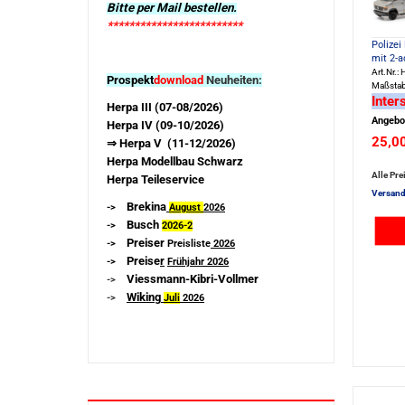
Bitte per Mail bestellen.
*************************
Polizei
mit 2-
Art.Nr.
Prospekt
download
Neuheiten:
Maßstab
Inter
Herpa III (07-08/2026)
Angebo
Herpa IV (09-10/2026)
25,0
⇒ Herpa V (11-12/2026)
Herpa Modellbau Schwarz
Alle Pre
Herpa Teileservice
Versand
Brekina
->
August
2026
Busch
->
2026-
2
Preiser
->
Preisliste
2026
Preise
r
->
Frühjahr 2026
Viessmann-Kibri-Vollmer
->
Wiking
->
Juli
2026