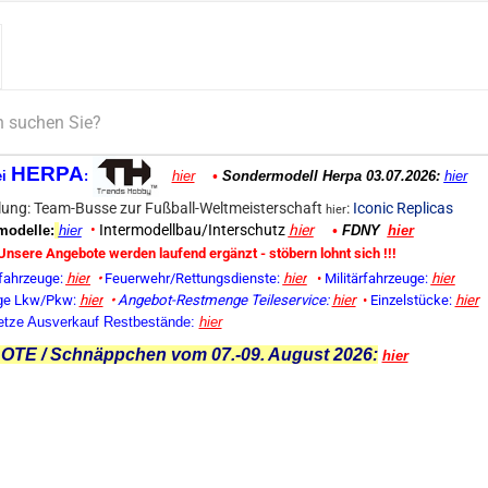
HERPA
ei
:
hier
•
Sondermodell Herpa 03.07.2026:
hier
ung: Team-Busse zur Fußball-Weltmeisterschaft
:
Iconic Replicas
hier
•
Intermodellbau/Interschutz
hier
odelle:
hier
•
FDNY
hier
Unsere Angebote werden laufend ergänzt - stöbern lohnt sich !!!
fahrzeuge:
hier
•
Feuerwehr/Rettungsdienste:
hier
•
Militärfahrzeuge:
hier
ge Lkw/Pkw:
hier
•
Angebot-Restmenge
Teileservice:
hier
•
Einzelstücke:
hier
etze Ausverkauf Restbestände:
hier
TE / Schnäppchen vom 07.-09. August 2026:
hier