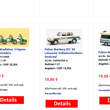
 Kradfahrer, 3 Figuren
Polizei Wartburg 353 `84
Polizei 
torrädern
Limousine 'Zollaufsichtsdienst
Art.Nr.: 
Stralsund'
 Pr10489
Maßstab:1
:1:87
Art.Nr.: He096508-A
Angebot /
Maßstab:1:87
t / UVP 35,20€
Angebot / UVP 14,95€
0 €
19,50 
10,00 €
ise inkl. USt. und zzgl.
Alle Preise
Alle Preise inkl. USt. und zzgl.
kosten
Versandko
Versandkosten