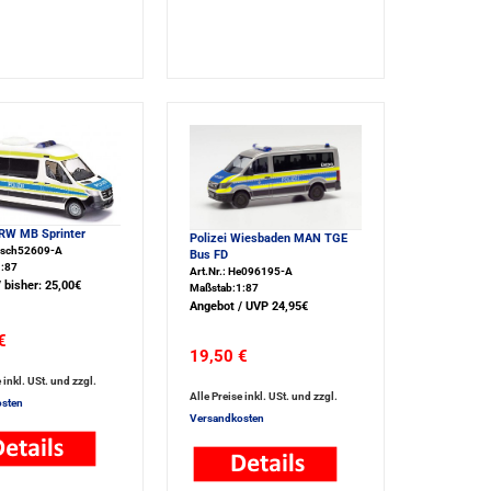
NRW MB Sprinter
Polizei Wiesbaden MAN TGE
Busch52609-A
Bus FD
:87
Art.Nr.: He096195-A
 bisher: 25,00€
Maßstab:1:87
Angebot / UVP 24,95€
€
19,50 €
 inkl. USt. und zzgl.
Alle Preise inkl. USt. und zzgl.
sten
Versandkosten