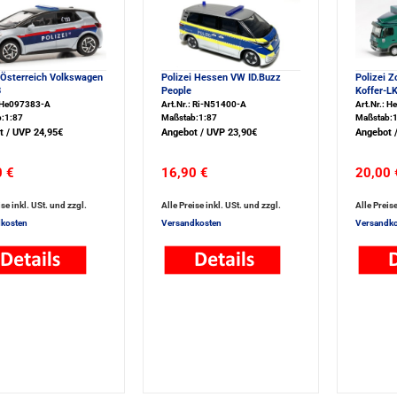
 Österreich Volkswagen
Polizei Hessen VW ID.Buzz
Polizei Z
3
People
Koffer-L
: He097383-A
Art.Nr.: Ri-N51400-A
Art.Nr.: 
:1:87
Maßstab:1:87
Maßstab:1
t / UVP 24,95€
Angebot / UVP 23,90€
Angebot 
0 €
16,90 €
20,00 
ise inkl. USt. und zzgl.
Alle Preise inkl. USt. und zzgl.
Alle Preise
kosten
Versandkosten
Versandko