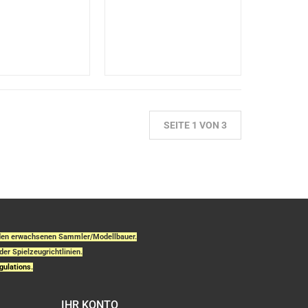
SEITE 1 VON 3
r den erwachsenen Sammler/Modellbauer.
der Spielzeugrichtlinien.
gulations.
IHR KONTO