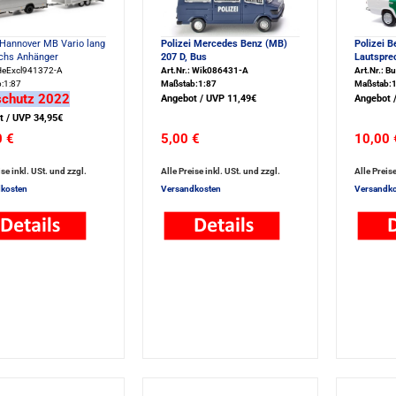
 Hannover MB Vario lang
Polizei Mercedes Benz (MB)
Polizei B
achs Anhänger
207 D, Bus
Lautsprec
: HeExcl941372-A
Art.Nr.: Wik086431-A
Art.Nr.: 
:1:87
Maßstab:1:87
Maßstab:1
schutz 2022
Angebot / UVP 11,49€
Angebot 
t / UVP 34,95€
0 €
5,00 €
10,00 
ise inkl. USt. und zzgl.
Alle Preise inkl. USt. und zzgl.
Alle Preise
kosten
Versandkosten
Versandko