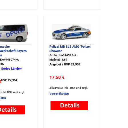
utsche
Polizei MB SLS AMG 'Polizei
ewerkschaft Bayern
Showcar'
us
Art.Nr.: He096515-A
HeExcl948074-A
Maßstab:1:87
:87
Angebot / UVP 24,95€
 Series Länder-
17,50 €
/ UVP 22,95€
€
Alle Preise inkl. USt. und zzgl.
 inkl. USt. und zzgl.
Versandkosten
sten