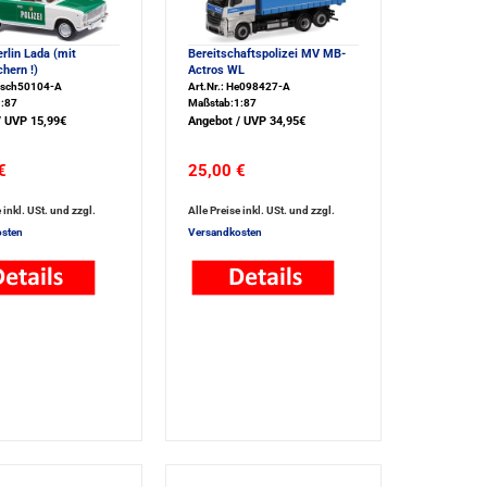
erlin Lada (mit
Bereitschaftspolizei MV MB-
hern !)
Actros WL
Busch50104-A
Art.Nr.: He098427-A
:87
Maßstab:1:87
/ UVP 15,99€
Angebot / UVP 34,95€
€
25,00 €
 inkl. USt. und zzgl.
Alle Preise inkl. USt. und zzgl.
sten
Versandkosten