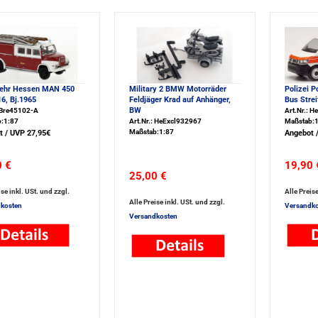
ehr Hessen MAN 450
Military 2 BMW Motorräder
Polizei P
6, Bj.1965
Feldjäger Krad auf Anhänger,
Bus Stre
BW
: Bre45102-A
Art.Nr.: 
:1:87
Art.Nr.: HeExcl932967
Maßstab:1
Maßstab:1:87
t / UVP 27,95€
Angebot 
0 €
19,90 
25,00 €
ise inkl. USt. und zzgl.
Alle Preise
Alle Preise inkl. USt. und zzgl.
kosten
Versandko
Versandkosten