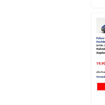
Polize
Hochda
Art.Nr.
Maßstab
Angebo
19,9
Alle Pre
Versand