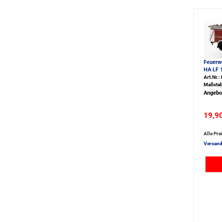
Feuerw
HA LF 1
Art.Nr.
Maßstab
Angebo
19,9
Alle Pre
Versand