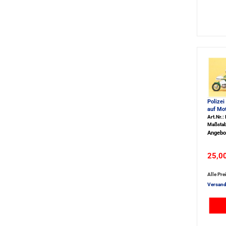
Polizei
auf Mo
Art.Nr.:
Maßstab
Angebo
25,0
Alle Pre
Versand