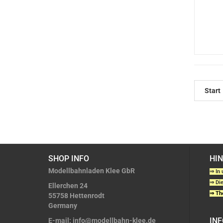
Start
SHOP INFO
HI
Modellbahnladen Klee GbR
⇒ In 
⇒ Die
Ellerchen 24
⇒ The
55758 Hettenrodt
Germany
IN
E-mail:
info@modellbahn-klee.de