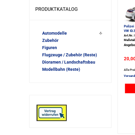
PRODUKTKATALOG
Polizei
VW ID.
Automodelle
Art.Nr.
Zubehör
Maßstab
Angebo
Figuren
Flugzeuge / Zubehör (Reste)
20,0
Dioramen / Landschaftsbau
Modellbahn (Reste)
Alle Pre
Versand