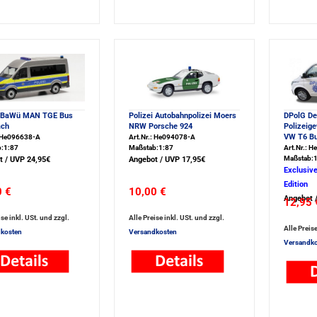
i BaWü MAN TGE Bus
Polizei Autobahnpolizei Moers
DPolG De
ch
NRW Porsche 924
Polizeig
VW T6 B
: He096638-A
Art.Nr.: He094078-A
:1:87
Maßstab:1:87
Art.Nr.: 
Maßstab:1
t / UVP 24,95€
Angebot / UVP 17,95€
Exclusive
Edition
0 €
10,00 €
Angebot 
12,95 
ise inkl. USt. und zzgl.
Alle Preise inkl. USt. und zzgl.
Alle Preise
kosten
Versandkosten
Versandko