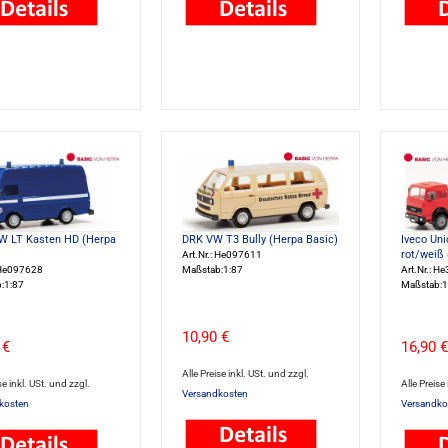
 LT Kasten HD (Herpa
DRK VW T3 Bully (Herpa Basic)
Iveco Uni
rot/weiß 
Art.Nr.: He097611
: He097628
Maßstab:1:87
Art.Nr.: H
:1:87
Maßstab:1
10,90 €
 €
16,90 €
Alle Preise inkl. USt. und zzgl.
se inkl. USt. und zzgl.
Alle Preise
Versandkosten
kosten
Versandko