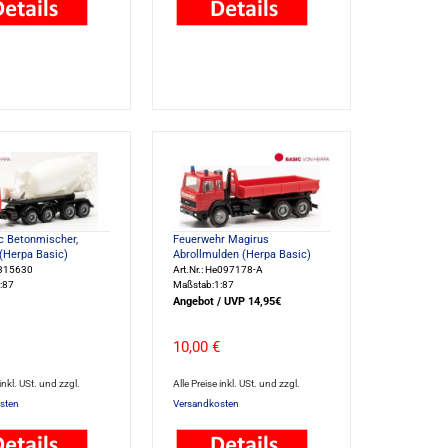
c Betonmischer,
Feuerwehr Magirus
(Herpa Basic)
Abrollmulden (Herpa Basic)
e315630
Art.Nr.: He097178-A
:87
Maßstab:1:87
Angebot / UVP 14,95€
10,00 €
 inkl. USt. und zzgl.
Alle Preise inkl. USt. und zzgl.
sten
Versandkosten