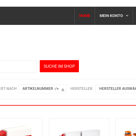
HOME
MEIN KONTO
c
ERT NACH
ARTIKELNUMMER -/+
HERSTELLER:
HERSTELLER AUSWÄ