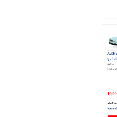
Audi 
gulfb
Art.Nr.
Maßstab
10,90
Alle Prei
Versand