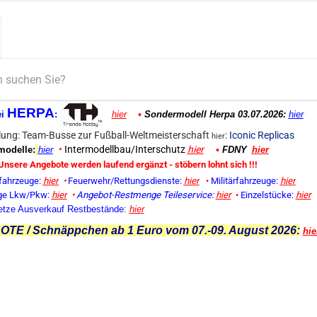
HERPA
ei
:
hier
•
Sondermodell Herpa 03.07.2026:
hier
ung: Team-Busse zur Fußball-Weltmeisterschaft
:
Iconic Replicas
hier
•
Intermodellbau/Interschutz
hier
odelle:
hier
•
FDNY
hier
Unsere Angebote werden laufend ergänzt - stöbern lohnt sich !!!
fahrzeuge:
hier
•
Feuerwehr/Rettungsdienste:
hier
•
Militärfahrzeuge:
hier
ge Lkw/Pkw:
hier
•
Angebot-Restmenge
Teileservice:
hier
•
Einzelstücke:
hier
etze Ausverkauf Restbestände:
hier
TE / Schnäppchen ab 1 Euro vom 07.-09. August 2026:
hie