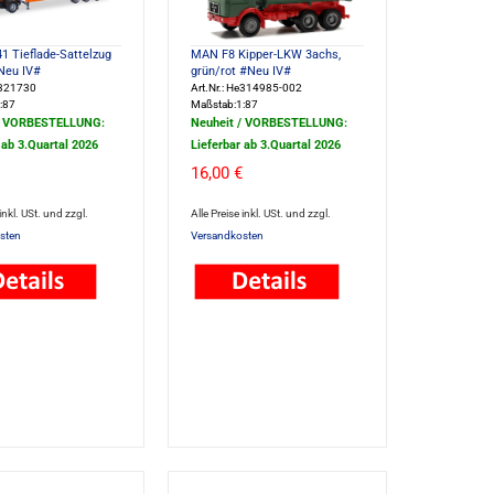
1 Tieflade-Sattelzug
MAN F8 Kipper-LKW 3achs,
Neu IV#
grün/rot #Neu IV#
e321730
Art.Nr.: He314985-002
:87
Maßstab:1:87
/ VORBESTELLUNG:
Neuheit / VORBESTELLUNG:
 ab 3.Quartal 2026
Lieferbar ab 3.Quartal 2026
16,00 €
 inkl. USt. und zzgl.
Alle Preise inkl. USt. und zzgl.
sten
Versandkosten