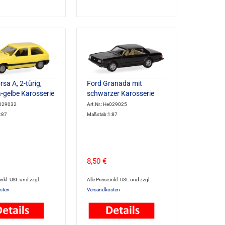
sa A, 2-türig,
Ford Granada mit
-gelbe Karosserie
schwarzer Karosserie
e029032
Art.Nr.: He029025
:87
Maßstab:1:87
8,50 €
 inkl. USt. und zzgl.
Alle Preise inkl. USt. und zzgl.
sten
Versandkosten