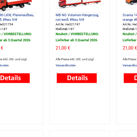
0 LKW, Planenaufbau,
MB NG Volumen-Hängerzug,
Scania 14
iß #Neu IV#
rot/weiß #Neu IV#
orange #
: He321754
Art.Nr.: He321747
Art.Nr.: H
:1:87
Maßstab:1:87
Maßstab:1
t / VORBESTELLUNG:
Neuheit / VORBESTELLUNG:
Neuheit 
ar ab 3.Quartal 2026
Lieferbar ab 3.Quartal 2026
Lieferbar
 €
21,00 €
21,00 €
se inkl. USt. und zzgl.
Alle Preise inkl. USt. und zzgl.
Alle Preise
kosten
Versandkosten
Versandko