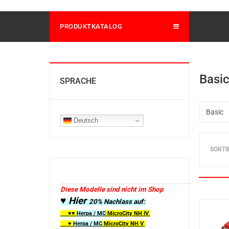
PRODUKTKATALOG
Basi
SPRACHE
Deutsch
SORTI
Diese Modelle sind nicht im Shop
♥ Hier
20% Nachlass auf:
♥♥
Herpa / MC
MicroCity
NH IV
♥
Herpa / MC
MicroCity NH V