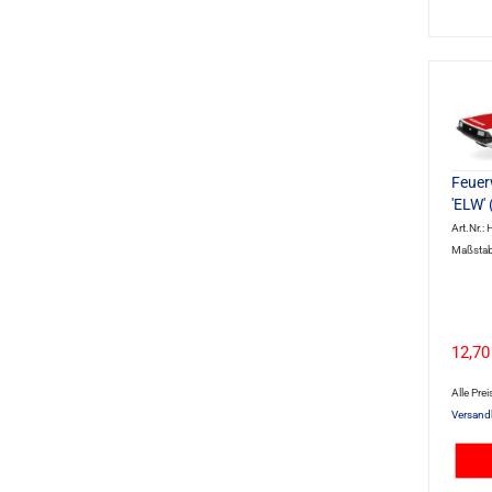
Feuer
'ELW' 
Art.Nr.
Maßstab
12,70
Alle Prei
Versand