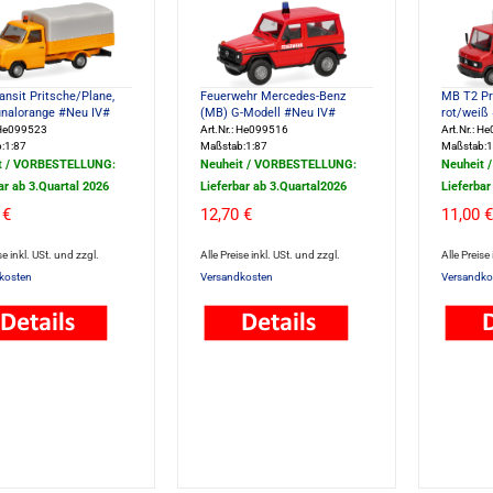
ansit Pritsche/Plane,
Feuerwehr Mercedes-Benz
MB T2 Pr
alorange #Neu IV#
(MB) G-Modell #Neu IV#
rot/weiß
: He099523
Art.Nr.: He099516
Art.Nr.: H
:1:87
Maßstab:1:87
Maßstab:1
t / VORBESTELLUNG:
Neuheit / VORBESTELLUNG:
Neuheit 
ar ab 3.Quartal 2026
Lieferbar ab 3.Quartal2026
Lieferbar
 €
12,70 €
11,00 €
se inkl. USt. und zzgl.
Alle Preise inkl. USt. und zzgl.
Alle Preise
kosten
Versandkosten
Versandko