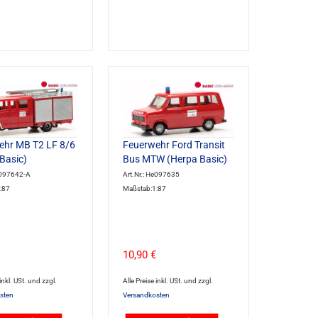
ehr MB T2 LF 8/6
Feuerwehr Ford Transit
Basic)
Bus MTW (Herpa Basic)
e097642-A
Art.Nr.: He097635
:87
Maßstab:1:87
10,90 €
 inkl. USt. und zzgl.
Alle Preise inkl. USt. und zzgl.
sten
Versandkosten