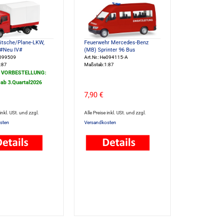
itsche/Plane-LKW,
Feuerwehr Mercedes-Benz
 #Neu IV#
(MB) Sprinter 96 Bus
e099509
Art.Nr.: He094115-A
:87
Maßstab:1:87
/ VORBESTELLUNG:
 ab 3.Quartal2026
7,90 €
 inkl. USt. und zzgl.
Alle Preise inkl. USt. und zzgl.
sten
Versandkosten