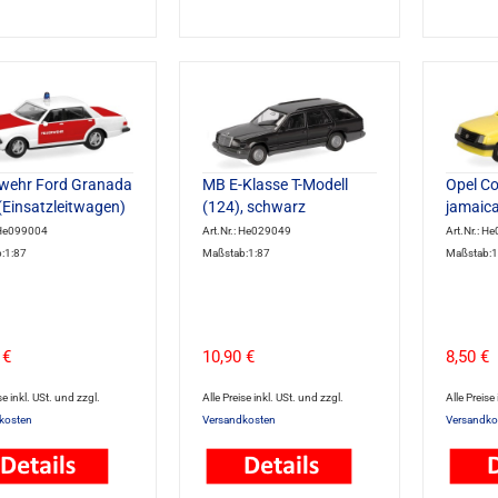
wehr Ford Granada
MB E-Klasse T-Modell
Opel Cor
(Einsatzleitwagen)
(124), schwarz
jamaica
: He099004
Art.Nr.: He029049
Art.Nr.: H
:1:87
Maßstab:1:87
Maßstab:1
 €
10,90 €
8,50 €
se inkl. USt. und zzgl.
Alle Preise inkl. USt. und zzgl.
Alle Preise
kosten
Versandkosten
Versandko