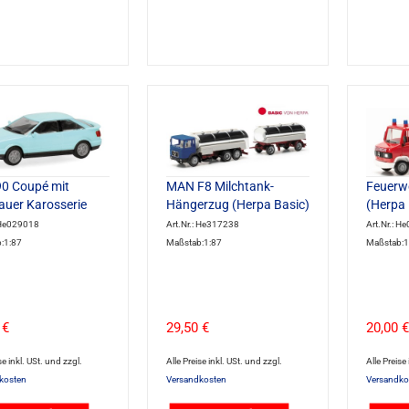
90 Coupé mit
MAN F8 Milchtank-
Feuerw
lauer Karosserie
Hängerzug (Herpa Basic)
(Herpa 
: He029018
Art.Nr.: He317238
Art.Nr.: H
:1:87
Maßstab:1:87
Maßstab:1
 €
29,50 €
20,00 €
se inkl. USt. und zzgl.
Alle Preise inkl. USt. und zzgl.
Alle Preise
kosten
Versandkosten
Versandko