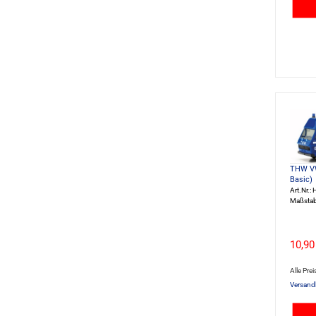
THW VW
Basic)
Art.Nr.
Maßstab
10,90
Alle Prei
Versand