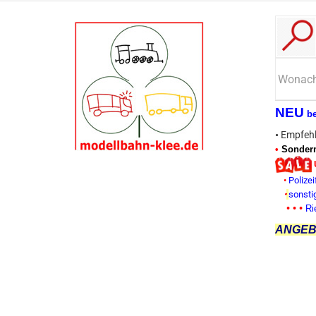
NEU
b
•
Empfehl
•
Sonderm
•
Polizei
•
sonsti
• • •
Ri
ANGEBO