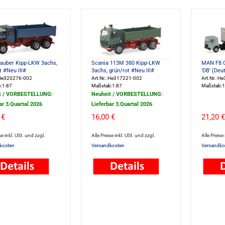
Hauber Kipp-LKW 3achs,
Scania 113M 380 Kipp-LKW
MAN F8 C
t #Neu III#
3achs, grün/rot #Neu III#
'DB' (Deu
: He320276-002
Art.Nr.: He317221-002
Art.Nr.: H
:1:87
Maßstab:1:87
Maßstab:1
t / VORBESTELLUNG:
Neuheit / VORBESTELLUNG:
ar 3.Quartal 2026
Lieferbar 3.Quartal 2026
 €
16,00 €
21,20 €
se inkl. USt. und zzgl.
Alle Preise inkl. USt. und zzgl.
Alle Preise
kosten
Versandkosten
Versandko