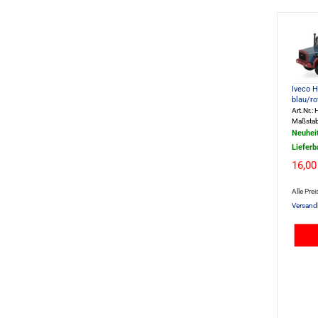
Iveco 
blau/ro
Art.Nr.
Maßstab
Neuhei
Lieferb
16,00
Alle Prei
Versand