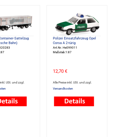
ontainer-Sattelzug
Polizei Einsatzfahrzeug Opel
tsche Bahn)
Corsa A 2-türig
e320283
Art.Nr.: He099011
:87
Maßstab:1:87
12,70 €
 inkl. USt. und zzgl.
Alle Preise inkl. USt. und zzgl.
sten
Versandkosten