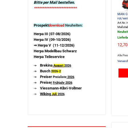
Bitte per Mail bestellen.
*************************
MAN G9
rot/we
Art.Nr.
Prospekt
download
Neuheiten:
Maßstab
Neuhei
Herpa III (07-08/2026)
Lieferb
Herpa IV (09-10/2026)
12,70
⇒ Herpa V (11-12/2026)
Herpa Modellbau Schwarz
Alle Prei
Herpa Teileservice
Versand
Brekina
->
August
2026
Busch
->
2026-
2
Preiser
->
Preisliste
2026
Preise
r
->
Frühjahr 2026
Viessmann-Kibri-Vollmer
->
Wiking
->
Juli
2026