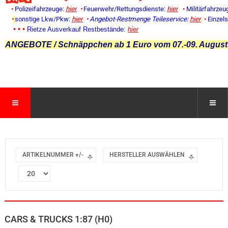
•
Polizeifahrzeuge:
hier
•
Feuerwehr/Rettungsdienste:
hier
•
Militärfahrzeu
•
sonstige Lkw/Pkw:
hier
•
Angebot-Restmenge
Teileservice:
hier
•
Einzel
• • •
Rietze Ausverkauf Restbestände:
hier
ANGEBOTE / Schnäppchen ab 1 Euro vom 07.-09. August
ARTIKELNUMMER +/-
HERSTELLER AUSWÄHLEN
CARS & TRUCKS 1:87 (H0)