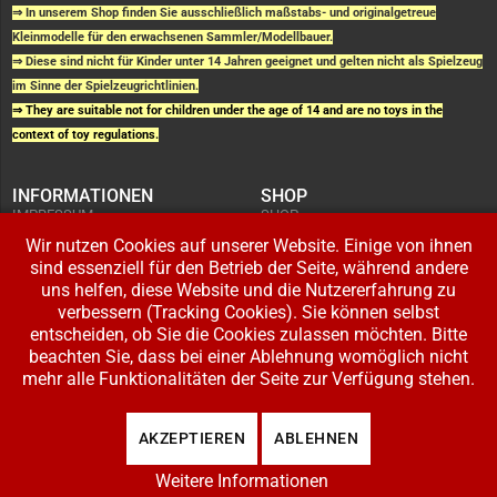
⇒ In unserem Shop finden Sie ausschließlich maßstabs- und originalgetreue
Kleinmodelle für den erwachsenen Sammler/Modellbauer.
⇒ Diese sind nicht für Kinder unter 14 Jahren geeignet und gelten nicht als Spielzeug
im Sinne der Spielzeugrichtlinien.
⇒ They are suitable not for children under the age of 14 and are no toys in the
context of toy regulations.
INFORMATIONEN
SHOP
IMPRESSUM
SHOP
AGB UND
WARENKORB
KUNDENINFORMATIONEN
Wir nutzen Cookies auf unserer Website. Einige von ihnen
BESTELLUNGEN
WIDERRUFSRECHT
ADRESSE BEARBEITEN
sind essenziell für den Betrieb der Seite, während andere
DATENSCHUTZERKLÄRUNG
ZAHLUNG UND VERSAND
uns helfen, diese Website und die Nutzererfahrung zu
verbessern (Tracking Cookies). Sie können selbst
IHR KONTO
entscheiden, ob Sie die Cookies zulassen möchten. Bitte
LOGIN
beachten Sie, dass bei einer Ablehnung womöglich nicht
REGISTRIEREN
mehr alle Funktionalitäten der Seite zur Verfügung stehen.
Copyright © 2026 Modellbahnladen Klee GbR. Alle Rechte vorbehalten. Design:
AKZEPTIEREN
ABLEHNEN
BW-Media.tv
.
Weitere Informationen