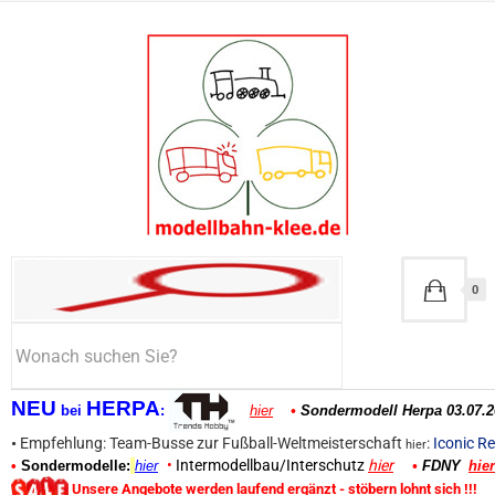
0
NEU
HERPA
bei
:
hier
•
Sondermodell Herpa 03.07.2
•
Empfehlung: Team-Busse zur Fußball-Weltmeisterschaft
:
Iconic Re
hier
•
Intermodellbau/Interschutz
hier
•
Sondermodelle:
hier
•
FDNY
hier
Unsere Angebote werden laufend ergänzt - stöbern lohnt sich !!!