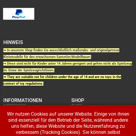
HINWEIS
⇒ In unserem Shop finden Sie ausschließlich maßstabs- und originalgetreue
Kleinmodelle für den erwachsenen Sammler/Modellbauer.
⇒ Diese sind nicht für Kinder unter 14 Jahren geeignet und gelten nicht als Spielzeug
im Sinne der Spielzeugrichtlinien.
⇒ They are suitable not for children under the age of 14 and are no toys in the
context of toy regulations.
INFORMATIONEN
SHOP
IMPRESSUM
SHOP
AGB UND
WARENKORB
KUNDENINFORMATIONEN
Wir nutzen Cookies auf unserer Website. Einige von ihnen
BESTELLUNGEN
WIDERRUFSRECHT
ADRESSE BEARBEITEN
sind essenziell für den Betrieb der Seite, während andere
DATENSCHUTZERKLÄRUNG
ZAHLUNG UND VERSAND
uns helfen, diese Website und die Nutzererfahrung zu
verbessern (Tracking Cookies). Sie können selbst