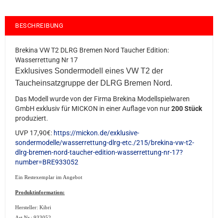
BESCHREIBUNG
Brekina VW T2 DLRG Bremen Nord Taucher Edition:
Wasserrettung Nr 17
Exklusives Sondermodell eines VW T2 der
Taucheinsatzgruppe der DLRG Bremen Nord.
Das Modell wurde von der Firma Brekina Modellspielwaren
GmbH exklusiv für MICKON in einer Auflage von nur
200 Stück
produziert.
UVP 17,90€:
https://mickon.de/exklusive-
sondermodelle/wasserrettung-dlrg-etc./215/brekina-vw-t2-
dlrg-bremen-nord-taucher-edition-wasserrettung-nr-17?
number=BRE933052
Ein Restexemplar im Angebot
Produktinformation:
Hersteller: Kibri
Art.Nr.:
933052