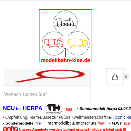
0
NEU
HERPA
bei
:
hier
•
Sondermodell Herpa 03.07.2
•
Empfehlung: Team-Busse zur Fußball-Weltmeisterschaft
:
Iconic Re
hier
•
Intermodellbau/Interschutz
hier
•
Sondermodelle:
hier
•
FDNY
hier
Unsere Angebote werden laufend ergänzt - stöbern lohnt sich !!!