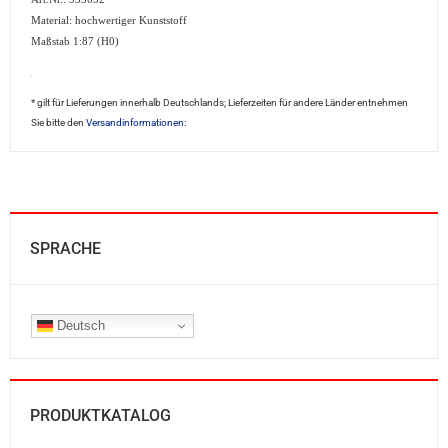
Material: hochwertiger Kunststoff
Maßstab 1:87 (H0)
sale2
* gilt für Lieferungen innerhalb Deutschlands; Lieferzeiten für andere Länder entnehmen
Sie bitte den
Versandinformationen:
SPRACHE
Deutsch
PRODUKTKATALOG