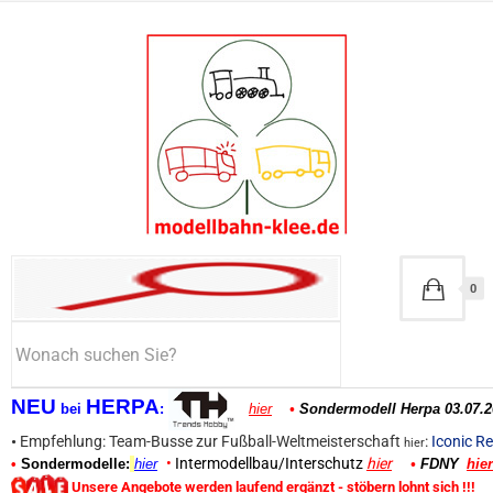
0
NEU
HERPA
bei
:
hier
•
Sondermodell Herpa 03.07.2
•
Empfehlung: Team-Busse zur Fußball-Weltmeisterschaft
:
Iconic Re
hier
•
Intermodellbau/Interschutz
hier
•
Sondermodelle:
hier
•
FDNY
hier
Unsere Angebote werden laufend ergänzt - stöbern lohnt sich !!!