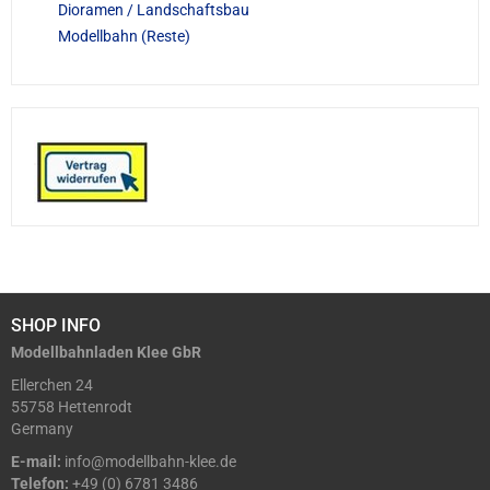
Dioramen / Landschaftsbau
Modellbahn (Reste)
SHOP INFO
Modellbahnladen Klee GbR
Ellerchen 24
55758 Hettenrodt
Germany
E-mail:
info@modellbahn-klee.de
Telefon:
+49 (0) 6781 3486