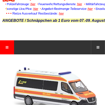
•
Polizeifahrzeuge:
hier
•
Feuerwehr/Rettungsdienste:
hier
•
Militärfahrzeu
•
sonstige Lkw/Pkw:
hier
•
Angebot-Restmenge
Teileservice:
hier
•
Einzel
• • •
Rietze Ausverkauf Restbestände:
hier
ANGEBOTE / Schnäppchen ab 1 Euro vom 07.-09. August