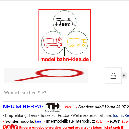
0
NEU
HERPA
bei
:
hier
•
Sondermodell Herpa 03.07.2
•
Empfehlung: Team-Busse zur Fußball-Weltmeisterschaft
:
Iconic Re
hier
•
Intermodellbau/Interschutz
hier
•
Sondermodelle:
hier
•
FDNY
hier
Unsere Angebote werden laufend ergänzt - stöbern lohnt sich !!!