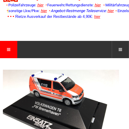
•
Polizeifahrzeuge:
hier
•
Feuerwehr/Rettungsdienste:
hier
•
Militärfahrzeu
•
sonstige Lkw/Pkw:
hier
•
Angebot-Restmenge
Teileservice:
hier
•
Einzel
• • •
Rietze Ausverkauf der Restbestände ab 4,90€:
hier