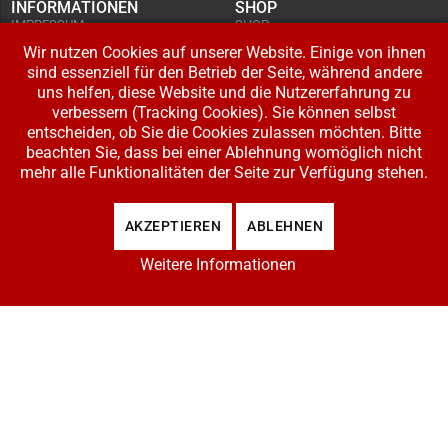
INFORMATIONEN
SHOP
IMPRESSUM
SHOP
AGB UND
WARENKORB
KUNDENINFORMATIONEN
Wir nutzen Cookies auf unserer Website. Einige von ihnen
BESTELLUNGEN
WIDERRUFSRECHT
ADRESSE BEARBEITEN
sind essenziell für den Betrieb der Seite, während andere
DATENSCHUTZERKLÄRUNG
ZAHLUNG UND VERSAND
uns helfen, diese Website und die Nutzererfahrung zu
verbessern (Tracking Cookies). Sie können selbst
IHR KONTO
entscheiden, ob Sie die Cookies zulassen möchten. Bitte
LOGIN
beachten Sie, dass bei einer Ablehnung womöglich nicht
REGISTRIEREN
mehr alle Funktionalitäten der Seite zur Verfügung stehen.
Copyright © 2026 Modellbahnladen Klee GbR. Alle Rechte vorbehalten. Design:
AKZEPTIEREN
ABLEHNEN
BW-Media.tv
.
Weitere Informationen