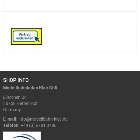
SHOP INFO
Modellbahnladen Klee GbR
Ellerchen 24
55758 Hettenrodt
Germany
E-mail:
info@modellbahn-klee.de
Telefon:
+49 (0) 6781 3486