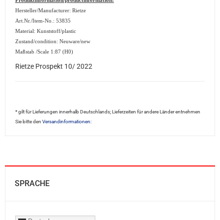
Produktinformation/productinformation:
Hersteller/Manufacturer: Rietze
Art.Nr./Item-No.: 53835
Material: Kunststoff/plastic
Zustand/condition: Neuware/new
Maßstab /Scale 1:87 (H0)
Rietze Prospekt 10/ 2022
* gilt für Lieferungen innerhalb Deutschlands; Lieferzeiten für andere Länder entnehmen
Sie bitte den
Versandinformationen:
SPRACHE